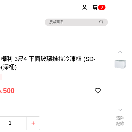
0
ior 樺利 3尺4 平面玻璃推拉冷凍櫃 (SD-
)(深桶)
,500
清除
紀錄