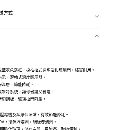
送方式
費
次付款
體成型灰色邊框，採推拉式透明強化玻璃門，結實耐用。
源指示，滾輪式溫度顯示器。
厚保溫層，節能降耗。
冷式聚冷系統，讓你省錢又省電。
壁烤漆鋼板，玻璃拉門附鎖。
享後付
FTEE先享後付」】
效壓縮機及超厚保溫壁，有效節能降耗。
先享後付是「在收到商品之後才付款」的支付方式。 讓您購物簡單
290A，環保冷媒劑，絕緣發泡劑。
心！
：不需註冊會員、不需綁卡、不需儲值。
透明強化玻璃，儲存空間一目瞭然，取物便利。