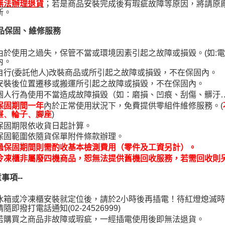
；若是商品安裝完成後有瑕疵故障等原因，將請原
無法辦理退貨
新。
品保固、維修服務
由於使用之過失，保管不當或環境因素引起之故障或損毀。(如:
內。
自行(委託他人)改裝商品或所引起之故障或損毀，不在保固內。
安裝後位置遷移或搬運所引起之故障或損毀，不在保固內。
個人行為使用不當造成故障損毀（如：磨損、凹痕、刮傷、髒汙
內於正常使用狀況下，免費提供零組件維修服務。(
保固期間一年
)
屜、輪子、腳座
保固期限依收貨日起計算。
保固範圍依隨貨保單附件條款辦理。
過保固期間則需酌收基本檢測費用（零件及工資另計）。
冷凍櫃非屬廢四機商品，恕無法提供舊機回收服務，若需回收則
事項--
冰箱或冷凍櫃安裝就定位後，請於2小時後再插電！待紅燈熄滅
請隨即撥打電話通知(02-24526999)
若購買之商品非故障或瑕疵，一經插電使用後即無法退貨。