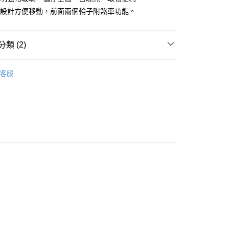
：只要手機號碼，簡訊認證，即可結帳。
意配件不含在免運內)
輪設計方便移動，前面兩個輪子附煞車功能。
：先確認商品／服務後，再付款。
EE先享後付」結帳流程】
方式選擇「AFTEE先享後付」後，將跳轉至「AFTEE先享後
類 (2)
頁面，進行簡訊認證並確認金額後，即可完成結帳。
成立數日內，您將收到繳費通知簡訊。
樺利
平面玻璃推拉冷凍櫃
費通知簡訊後14天內，點擊此簡訊中的連結，可透過四大超商
客服
網路銀行／等多元方式進行付款，方視為交易完成。
推拉冷凍櫃
Warrior 樺利
：結帳手續完成當下不需立刻繳費，但若您需要取消訂單，請聯
的店家。未經商家同意取消之訂單仍視為有效，需透過AFTEE
繳納相關費用。
否成功請以「AFTEE先享後付 」之結帳頁面顯示為準，若有關於
功／繳費後需取消欲退款等相關疑問，請聯繫「AFTEE先享後
援中心」
https://netprotections.freshdesk.com/support/home
項】
恩沛科技股份有限公司提供之「AFTEE先享後付」服務完成之
依本服務之必要範圍內提供個人資料，並將交易相關給付款項請
讓予恩沛科技股份有限公司。
個人資料處理事宜，請瀏覽以下網址：
ee.tw/terms/#terms3
年的使用者請事先徵得法定代理人或監護人之同意方可使用
E先享後付」，若未經同意申辦者引起之損失，本公司不負相關責