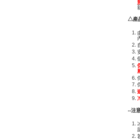
△產
--
注意