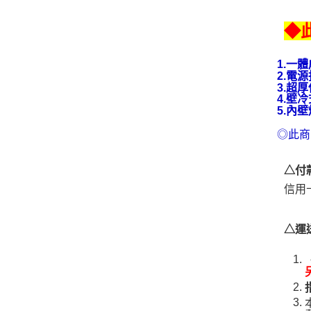
◆
1.一
2.電
3.超
4.壁
5.內
◎此商
△付
信用
△運