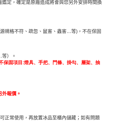
廠鑑定，確定是原廠造成將會與您另外安排時間換
電源規格不符、疏忽、鼠害、蟲害…等)，不在保固
…等）。
不保固項目:燈具、手把、門條、掛勾、層架、抽
另外報價。
時可正常使用，再放置冰品至櫃內儲藏；如有問題