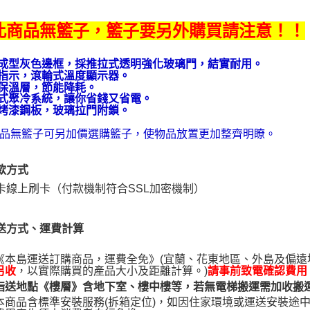
４．使用「
即時審查
此商品無籃子，籃子要另外購買請注意！！
結果請求
５．嚴禁
形，恩沛
體成型灰色邊框，採推拉式透明強化玻璃門，結實耐用。
動。
源指示，滾輪式溫度顯示器。
厚保溫層，節能降耗。
冷式聚冷系統，讓你省錢又省電。
壁烤漆鋼板，玻璃拉門附鎖。
品無籃子
可另加價選購籃子，使物品放置更加整齊明瞭。
款方式
卡線上刷卡（付款機制符合SSL加密機制）
送方式、運費計算
《本島運送訂購商品，運費全免》(宜蘭、花東地區、外島及偏
，以實際購買的產品大小及距離計算。)
另收
請事前致電確認費用
指送地點《樓層》含地下室、樓中樓等，若無電梯搬運需加收搬運費
本商品含標準安裝服務(拆箱定位)，如因住家環境或運送安裝途中