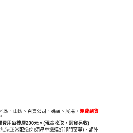
AFTEE先享後付」時，將依據個別帳號之用戶狀況，依本公司
核予不同之上限額度；若仍有額度不足之情形，本公司將視審查
用戶進行身份認證。
一人註冊多個帳號或使用他人資訊註冊。若發現惡意使用之情
科技股份有限公司將有權停止該用戶之使用額度並採取法律行
遠地區、山區、百貨公司、碼頭、展場，
運費到貨
。
用每樓層200元。(現金收取，到貨另收)
無法正常配送(如須吊車搬運拆卸門窗等)，額外