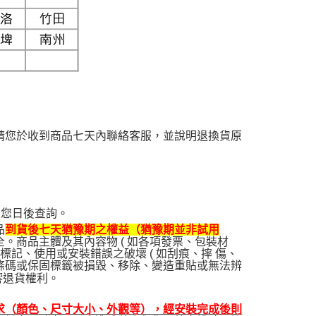
請您於收到商品七天內聯絡客服，並說明退換貨原
利您日後查詢。
品
到貨後七天猶豫期之權益（猶豫期並非試用
。商品主體及其內容物 ( 如各項發票、包裝材
記、使用或安裝錯誤之破壞 ( 如刮痕、摔 傷、
條碼或保固標籤被損毀、移除、變造重貼或無法辨
響退貨權利。
求（顏色、尺寸大小、外觀等），經安裝完成後則