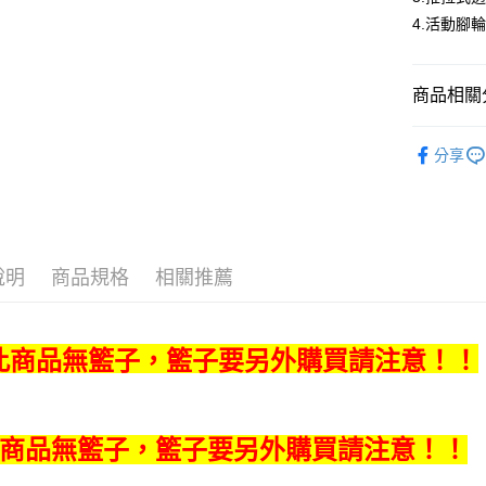
２．便利
宅配(請注
4.活動腳
３．安心
免運費
【「AFT
１．於結帳
商品相關分
付」結帳
２．訂單
Warrior 
３．收到繳
分享
／ATM／
平面玻璃
※ 請注意
絡購買商品
先享後付
※ 交易是
是否繳費成
說明
商品規格
相關推薦
付客戶支
【注意事
１．透過由
此商品無籃子，籃子要另外購買請注意！！
交易，需
求債權轉
２．關於
https://aft
商品無籃子，籃子要另外購買請注意！！
３．未成
「AFTE
任。