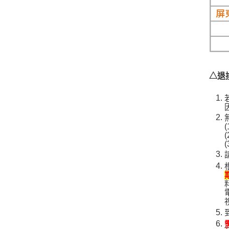
△退
(
(
(