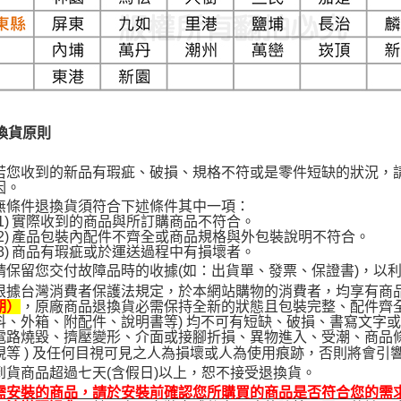
換貨原則
若您收到的新品有瑕疵、破損、規格不符或是零件短缺的狀況，
因。
無條件退換貨須符合下述條件其中一項：
1)
實際收到的商品與所訂購商品不符合。
2)
產品包裝內配件不齊全或商品規格與外包裝說明不符合。
3)
商品有瑕疵或於運送過程中有損壞者。
請保留您交付故障品時的收據(如：出貨單、發票、保證書)，以
根據台灣消費者保護法規定，於本網站購物的消費者，均享有商
，原廠商品退換貨必需保持全新的狀態且包裝完整、配件齊全
期）
料、外箱、附配件、說明書等) 均不可有短缺、破損、書寫文字或標
電路燒毀、擠壓變形、介面或接腳折損、異物進入、受潮、商品
視等 ) 及任何目視可見之人為損壞或人為使用痕跡，否則將會引
到貨商品超過七天(含假日)以上，恕不接受退換貨。
需安裝的商品，請於安裝前確認您所購買的商品是否符合您的需