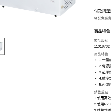
付款與運
宅配免運
付款方式
商品特色
信用卡一
商品編號
11318732
LINE Pay
商品特色
Apple Pay
1.一
2.電
街口支付
3.超
悠遊付
4.壁
5.內
AFTEE先
相關說明
銷售重點
【關於「A
1.使用高
AFTEE
2.使用R
便利好安
運送方式
１．簡單
3.推拉式