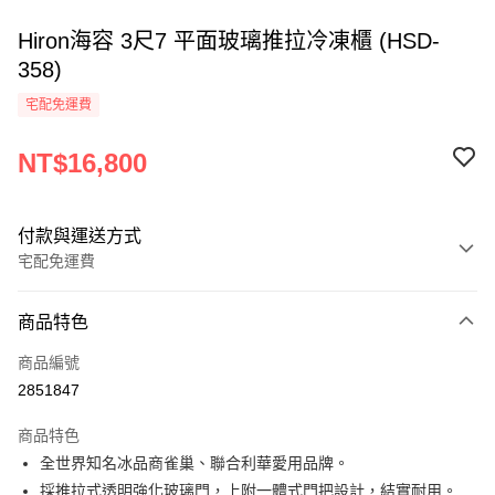
Hiron海容 3尺7 平面玻璃推拉冷凍櫃 (HSD-
358)
宅配免運費
NT$16,800
付款與運送方式
宅配免運費
付款方式
商品特色
信用卡一次付款
商品編號
LINE Pay
2851847
Apple Pay
商品特色
街口支付
全世界知名冰品商雀巢、聯合利華愛用品牌。
採推拉式透明強化玻璃門，上附一體式門把設計，結實耐用。