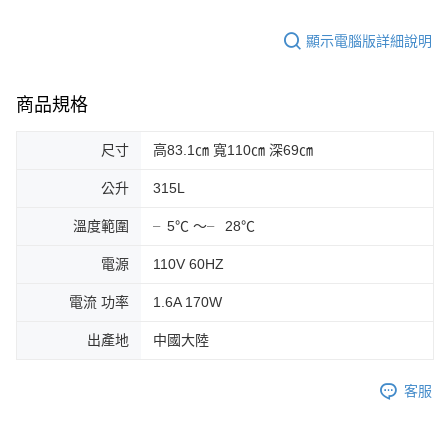
顯示電腦版詳細說明
商品規格
尺寸
高83.1㎝ 寬110㎝ 深69㎝
公升
315L
溫度範圍
╴5℃ ～╴ 28℃
電源
110V 60HZ
電流 功率
1.6A 170W
出產地
中國大陸
客服