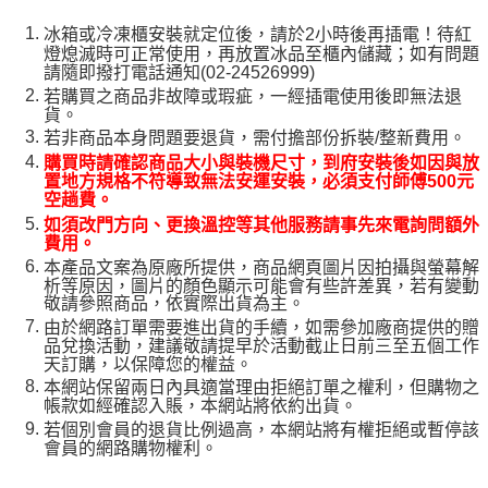
冰箱或冷凍櫃安裝就定位後，請於2小時後再插電！待紅
燈熄滅時可正常使用，再放置冰品至櫃內儲藏；如有問題
請隨即撥打電話通知(02-24526999)
若購買之商品非故障或瑕疵，一經插電使用後即無法退
貨。
若非商品本身問題要退貨，需付擔部份拆裝/整新費用。
購買時請確認商品大小與裝機尺寸，到府安裝後如因與放
置地方規格不符導致無法安運安裝，必須支付師傅500元
空趟費。
如須改門方向、更換溫控等其他服務請事先來電詢問額外
費用。
本產品文案為原廠所提供，商品網頁圖片因拍攝與螢幕解
析等原因，圖片的顏色顯示可能會有些許差異，若有變動
敬請參照商品，依實際出貨為主。
由於網路訂單需要進出貨的手續，如需參加廠商提供的贈
品兌換活動，建議敬請提早於活動截止日前三至五個工作
天訂購，以保障您的權益。
本網站保留兩日內具適當理由拒絕訂單之權利，但購物之
帳款如經確認入賬，本網站將依約出貨。
若個別會員的退貨比例過高，本網站將有權拒絕或暫停該
會員的網路購物權利。