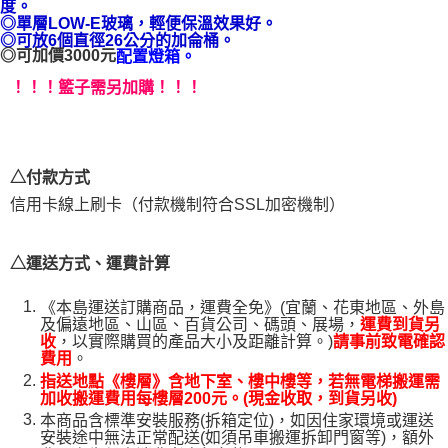
度。
１．透過由恩沛科技股份有限公司提供之「AFTEE先享後付」服務完成之交
◎單層LOW-E玻璃，輕便保溫效果好。
易，需依本服務之必要範圍內提供個人資料，並將交易相關給付款項請求債
◎可放6個直徑26公分的加侖桶。
權轉讓予恩沛科技股份有限公司。
◎可加價3000元
配置燈箱。
２．關於個人資料處理事宜，請瀏覽以下網址：
！！！籃子需另加購！！！
https://aftee.tw/terms/#terms3
３．未成年的使用者請事先徵得法定代理人或監護人之同意方可使用
「AFTEE先享後付」，若未經同意申辦者引起之損失，本公司不負相關責
任。
４．使用「AFTEE先享後付」時，將依據個別帳號之用戶狀況，依本公司即
△付款方式
時審查核予不同之上限額度；若仍有額度不足之情形，本公司將視審查結果
請求用戶進行身份認證。
信用卡線上刷卡（付款機制符合SSL加密機制）
５．嚴禁一人註冊多個帳號或使用他人資訊註冊。若發現惡意使用之情形，
恩沛科技股份有限公司將有權停止該用戶之使用額度並採取法律行動。
△運送方式、運費計算
《本島運送訂購商品，運費全免》(宜蘭、花東地區、外島
及偏遠地區、山區、百貨公司、碼頭、展場，
運費到貨另
，以實際購買的產品大小及距離計算。)
收
請事前致電確認
。
費用
指送地點《樓層》含地下室、樓中樓等，若無電梯搬運需
加收搬運費用每樓層200元。(現金收取，到貨另收)
本商品含標準安裝服務(拆箱定位)，如因住家環境或運送
安裝途中無法正常配送(如須吊車搬運拆卸門窗等)，額外