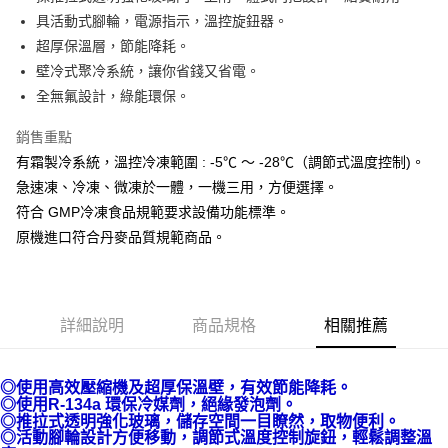
悠遊付
具活動式腳輪，電源指示，溫控旋鈕器。
AFTEE先享後付
超厚保溫層，節能降耗。
相關說明
壁冷式聚冷系統，讓你省錢又省電。
【關於「AFTEE先享後付」】
全無氟設計，綠能環保。
AFTEE先享後付是「在收到商品之後才付款」的支付方式。 讓您購物簡單
運送方式
便利好安心！
銷售重點
１．簡單：不需註冊會員、不需綁卡、不需儲值。
宅配(請注意配件不含在免運內)
２．便利：只要手機號碼，簡訊認證，即可結帳。
有霜製冷系統，溫控冷凍範圍 : -5℃ ～ -28℃（調節式溫度控制)。
免運費
３．安心：先確認商品／服務後，再付款。
急速凍、冷凍、微凍於一體，一機三用，方便選擇。
符合 GMP冷凍食品規範要求設備功能標準。
【「AFTEE先享後付」結帳流程】
１．於結帳方式選擇「AFTEE先享後付」後，將跳轉至「AFTEE先享後付」
原機進口符合丹麥品質規範商品。
結帳頁面，進行簡訊認證並確認金額後，即可完成結帳。
２．訂單成立數日內，您將收到繳費通知簡訊。
３．收到繳費通知簡訊後14天內，點擊此簡訊中的連結，可透過四大超商／
ATM／網路銀行／等多元方式進行付款，方視為交易完成。
※ 請注意：結帳手續完成當下不需立刻繳費，但若您需要取消訂單，請聯絡
詳細說明
商品規格
相關推薦
購買商品的店家。未經商家同意取消之訂單仍視為有效，需透過AFTEE先享
後付繳納相關費用。
※ 交易是否成功請以「AFTEE先享後付 」之結帳頁面顯示為準，若有關於
◎使用高效壓縮機及超厚保溫壁，有效節能降耗。
是否繳費成功／繳費後需取消欲退款等相關疑問，請聯繫「AFTEE先享後付
◎使用R-134a 環保冷媒劑，絕緣發泡劑。
客戶支援中心」
https://netprotections.freshdesk.com/support/home
◎推拉式透明強化玻璃，儲存空間一目瞭然，取物便利。
◎活動腳輪設計方便移動，調節式溫度控制旋鈕，輕鬆調整溫
【注意事項】