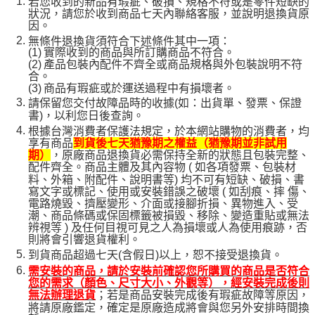
若您收到的新品有瑕疵、破損、規格不符或是零件短缺的
狀況，請您於收到商品七天內聯絡客服，並說明退換貨原
因。
無條件退換貨須符合下述條件其中一項：
(1)
實際收到的商品與所訂購商品不符合。
(2)
產品包裝內配件不齊全或商品規格與外包裝說明不符
合。
(3)
商品有瑕疵或於運送過程中有損壞者。
請保留您交付故障品時的收據(如：出貨單、發票、保證
書)，以利您日後查詢。
根據台灣消費者保護法規定，於本網站購物的消費者，均
享有商品
到貨後七天猶豫期之權益（猶豫期並非試用
，原廠商品退換貨必需保持全新的狀態且包裝完整、
期）
配件齊全。商品主體及其內容物 ( 如各項發票、包裝材
料、外箱、附配件、說明書等) 均不可有短缺、破損、書
寫文字或標記、使用或安裝錯誤之破壞 ( 如刮痕、摔 傷、
電路燒毀、擠壓變形、介面或接腳折損、異物進入、受
潮、商品條碼或保固標籤被損毀、移除、變造重貼或無法
辨視等 ) 及任何目視可見之人為損壞或人為使用痕跡，否
則將會引響退貨權利。
到貨商品超過七天(含假日)以上，恕不接受退換貨。
需安裝的商品，請於安裝前確認您所購買的商品是否符合
您的需求（顏色、尺寸大小、外觀等），經安裝完成後則
；若是商品安裝完成後有瑕疵故障等原因，
無法辦理退貨
將請原廠鑑定，確定是原廠造成將會與您另外安排時間換