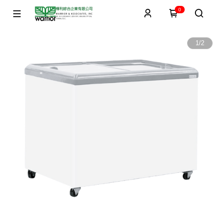
0
1
/
2