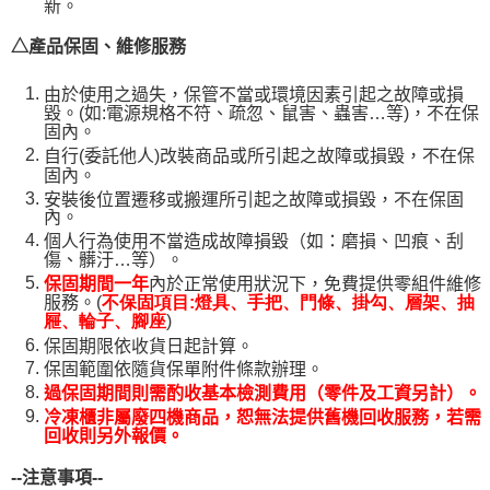
新。
△產品保固、維修服務
由於使用之過失，保管不當或環境因素引起之故障或損
毀。(如:電源規格不符、疏忽、鼠害、蟲害…等)，不在保
固內。
自行(委託他人)改裝商品或所引起之故障或損毀，不在保
固內。
安裝後位置遷移或搬運所引起之故障或損毀，不在保固
內。
個人行為使用不當造成故障損毀（如：磨損、凹痕、刮
傷、髒汙…等）。
保固期間一年
內於正常使用狀況下，免費提供零組件維修
服務。(
不保固項目:燈具、手把、門條、掛勾、層架、抽
)
屜、輪子、腳座
保固期限依收貨日起計算。
保固範圍依隨貨保單附件條款辦理。
過保固期間則需酌收基本檢測費用（零件及工資另計）。
冷凍櫃非屬廢四機商品，恕無法提供舊機回收服務，若需
回收則另外報價。
--
注意事項--