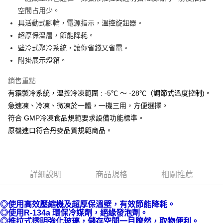
悠遊付
空間占用少。
AFTEE先享後付
具活動式腳輪，電源指示，溫控旋鈕器。
相關說明
超厚保溫層，節能降耗。
【關於「AFTEE先享後付」】
壁冷式聚冷系統，讓你省錢又省電。
AFTEE先享後付是「在收到商品之後才付款」的支付方式。 讓您購物簡單
運送方式
附掛展示燈箱。
便利好安心！
１．簡單：不需註冊會員、不需綁卡、不需儲值。
宅配(請注意配件不含在免運內)
２．便利：只要手機號碼，簡訊認證，即可結帳。
銷售重點
免運費
３．安心：先確認商品／服務後，再付款。
有霜製冷系統，溫控冷凍範圍 : -5℃ ～ -28℃（調節式溫度控制)。
急速凍、冷凍、微凍於一體，一機三用，方便選擇。
【「AFTEE先享後付」結帳流程】
１．於結帳方式選擇「AFTEE先享後付」後，將跳轉至「AFTEE先享後付」
符合 GMP冷凍食品規範要求設備功能標準。
結帳頁面，進行簡訊認證並確認金額後，即可完成結帳。
原機進口符合丹麥品質規範商品。
２．訂單成立數日內，您將收到繳費通知簡訊。
３．收到繳費通知簡訊後14天內，點擊此簡訊中的連結，可透過四大超商／
ATM／網路銀行／等多元方式進行付款，方視為交易完成。
※ 請注意：結帳手續完成當下不需立刻繳費，但若您需要取消訂單，請聯絡
購買商品的店家。未經商家同意取消之訂單仍視為有效，需透過AFTEE先享
詳細說明
商品規格
相關推薦
後付繳納相關費用。
※ 交易是否成功請以「AFTEE先享後付 」之結帳頁面顯示為準，若有關於
是否繳費成功／繳費後需取消欲退款等相關疑問，請聯繫「AFTEE先享後付
◎使用高效壓縮機及超厚保溫壁，有效節能降耗。
客戶支援中心」
https://netprotections.freshdesk.com/support/home
◎使用R-134a 環保冷媒劑，絕緣發泡劑。
◎推拉式透明強化玻璃，儲存空間一目瞭然，取物便利。
【注意事項】