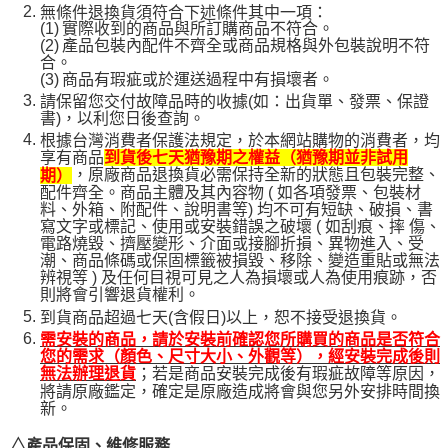
無條件退換貨須符合下述條件其中一項：
(1)
實際收到的商品與所訂購商品不符合。
(2)
產品包裝內配件不齊全或商品規格與外包裝說明不符
合。
(3)
商品有瑕疵或於運送過程中有損壞者。
請保留您交付故障品時的收據(如：出貨單、發票、保證
書)，以利您日後查詢。
根據台灣消費者保護法規定，於本網站購物的消費者，均
享有商品
到貨後七天猶豫期之權益（猶豫期並非試用
，原廠商品退換貨必需保持全新的狀態且包裝完整、
期）
配件齊全。商品主體及其內容物 ( 如各項發票、包裝材
料、外箱、附配件、說明書等) 均不可有短缺、破損、書
寫文字或標記、使用或安裝錯誤之破壞 ( 如刮痕、摔 傷、
電路燒毀、擠壓變形、介面或接腳折損、異物進入、受
潮、商品條碼或保固標籤被損毀、移除、變造重貼或無法
辨視等 ) 及任何目視可見之人為損壞或人為使用痕跡，否
則將會引響退貨權利。
到貨商品超過七天(含假日)以上，恕不接受退換貨。
需安裝的商品，請於安裝前確認您所購買的商品是否符合
您的需求（顏色、尺寸大小、外觀等），經安裝完成後則
；若是商品安裝完成後有瑕疵故障等原因，
無法辦理退貨
將請原廠鑑定，確定是原廠造成將會與您另外安排時間換
新。
△產品保固、維修服務