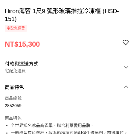
Hiron海容 1尺9 弧形玻璃推拉冷凍櫃 (HSD-
151)
宅配免運費
NT$15,300
付款與運送方式
宅配免運費
付款方式
商品特色
信用卡一次付款
商品編號
LINE Pay
2852059
Apple Pay
商品特色
街口支付
全世界知名冰品商雀巢、聯合利華愛用品牌。
一體成型灰色邊框，採弧形推拉式透明強化玻璃門，前後推拉，