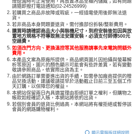
燈熄滅時可正常使用，再放置冰品至櫃內儲藏；如有問題
請隨即撥打電話通知(02-24526999)
若購買之商品非故障或瑕疵，一經插電使用後即無法退
貨。
若非商品本身問題要退貨，需付擔部份拆裝/整新費用。
購買時請確認商品大小與裝機尺寸，到府安裝後如因與放
置地方規格不符導致無法安運安裝，必須支付師傅500元
空趟費。
如須改門方向、更換溫控等其他服務請事先來電詢問額外
費用。
本產品文案為原廠所提供，商品網頁圖片因拍攝與螢幕解
析等原因，圖片的顏色顯示可能會有些許差異，若有變動
敬請參照商品，依實際出貨為主。
由於網路訂單需要進出貨的手續，如需參加廠商提供的贈
品兌換活動，建議敬請提早於活動截止日前三至五個工作
天訂購，以保障您的權益。
本網站保留兩日內具適當理由拒絕訂單之權利，但購物之
帳款如經確認入賬，本網站將依約出貨。
若個別會員的退貨比例過高，本網站將有權拒絕或暫停該
會員的網路購物權利。
顯示電腦版詳細說明