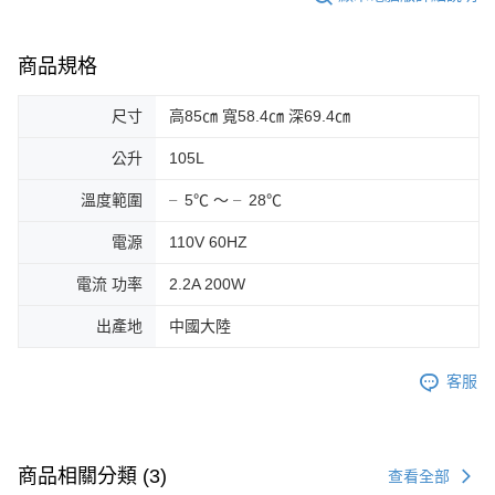
商品規格
尺寸
高85㎝ 寬58.4㎝ 深69.4㎝
公升
105L
溫度範圍
╴5℃ ～ ╴28℃
電源
110V 60HZ
電流 功率
2.2A 200W
出產地
中國大陸
客服
商品相關分類 (3)
查看全部