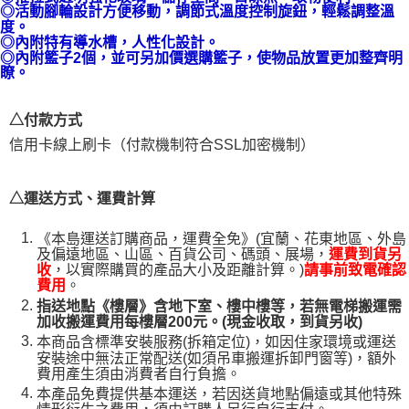
◎活動腳輪設計方便移動，調節式溫度控制旋鈕，輕鬆調整溫
１．透過由恩沛科技股份有限公司提供之「AFTEE先享後付」服務完成之交
度。
易，需依本服務之必要範圍內提供個人資料，並將交易相關給付款項請求債
◎
內附特有導水槽，人性化設計。
權轉讓予恩沛科技股份有限公司。
◎內附籃子2個，並可另加價選購籃子，使物品放置更加整齊明
２．關於個人資料處理事宜，請瀏覽以下網址：
瞭。
https://aftee.tw/terms/#terms3
３．未成年的使用者請事先徵得法定代理人或監護人之同意方可使用
「AFTEE先享後付」，若未經同意申辦者引起之損失，本公司不負相關責
△付款方式
任。
信用卡線上刷卡（付款機制符合SSL加密機制）
４．使用「AFTEE先享後付」時，將依據個別帳號之用戶狀況，依本公司即
時審查核予不同之上限額度；若仍有額度不足之情形，本公司將視審查結果
請求用戶進行身份認證。
５．嚴禁一人註冊多個帳號或使用他人資訊註冊。若發現惡意使用之情形，
△運送方式、運費計算
恩沛科技股份有限公司將有權停止該用戶之使用額度並採取法律行動。
《本島運送訂購商品，運費全免》(宜蘭、花東地區、外島
及偏遠地區、山區、百貨公司、碼頭、展場，
運費到貨另
，以實際購買的產品大小及距離計算。)
收
請事前致電確認
。
費用
指送地點《樓層》含地下室、樓中樓等，若無電梯搬運需
加收搬運費用每樓層200元。(現金收取，到貨另收)
本商品含標準安裝服務(拆箱定位)，如因住家環境或運送
安裝途中無法正常配送(如須吊車搬運拆卸門窗等)，額外
費用產生須由消費者自行負擔。
本產品免費提供基本運送，若因送貨地點偏遠或其他特殊
情形衍生之費用，須由訂購人另行自行支付。