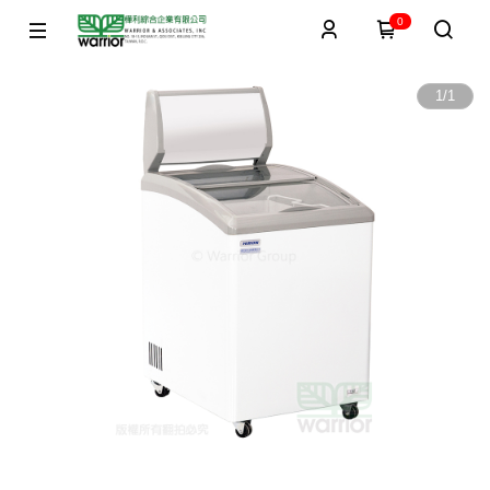
0
1
/
1