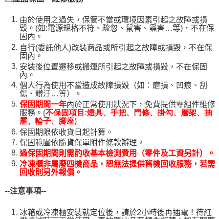
由於使用之過失，保管不當或環境因素引起之故障或損
毀。(如:電源規格不符、疏忽、鼠害、蟲害…等)，不在保
固內。
自行(委託他人)改裝商品或所引起之故障或損毀，不在保
固內。
安裝後位置遷移或搬運所引起之故障或損毀，不在保固
內。
個人行為使用不當造成故障損毀（如：磨損、凹痕、刮
傷、髒汙…等）。
保固期間一年
內於正常使用狀況下，免費提供零組件維修
服務。(
不保固項目:燈具、手把、門條、掛勾、層架、抽
)
屜、輪子、腳座
保固期限依收貨日起計算。
保固範圍依隨貨保單附件條款辦理。
過保固期間則需酌收基本檢測費用（零件及工資另計）。
冷凍櫃非屬廢四機商品，恕無法提供舊機回收服務，若需
回收則另外報價。
--
注意事項--
冰箱或冷凍櫃安裝就定位後，請於2小時後再插電！待紅