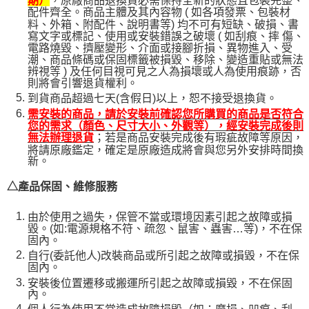
，原廠商品退換貨必需保持全新的狀態且包裝完整、
期）
配件齊全。商品主體及其內容物 ( 如各項發票、包裝材
料、外箱、附配件、說明書等) 均不可有短缺、破損、書
寫文字或標記、使用或安裝錯誤之破壞 ( 如刮痕、摔 傷、
電路燒毀、擠壓變形、介面或接腳折損、異物進入、受
潮、商品條碼或保固標籤被損毀、移除、變造重貼或無法
辨視等 ) 及任何目視可見之人為損壞或人為使用痕跡，否
則將會引響退貨權利。
到貨商品超過七天(含假日)以上，恕不接受退換貨。
需安裝的商品，請於安裝前確認您所購買的商品是否符合
您的需求（顏色、尺寸大小、外觀等），經安裝完成後則
；若是商品安裝完成後有瑕疵故障等原因，
無法辦理退貨
將請原廠鑑定，確定是原廠造成將會與您另外安排時間換
新。
△產品保固、維修服務
由於使用之過失，保管不當或環境因素引起之故障或損
毀。(如:電源規格不符、疏忽、鼠害、蟲害…等)，不在保
固內。
自行(委託他人)改裝商品或所引起之故障或損毀，不在保
固內。
安裝後位置遷移或搬運所引起之故障或損毀，不在保固
內。