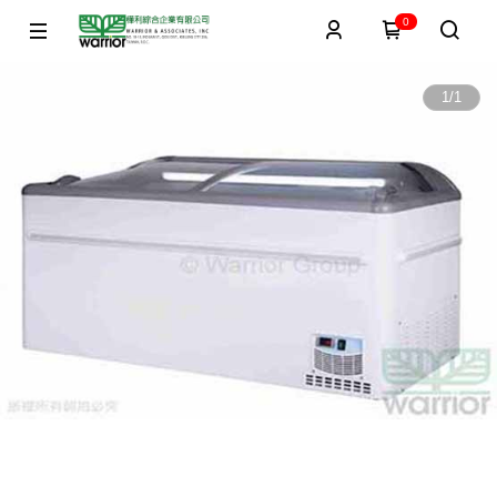
0
1
/
1