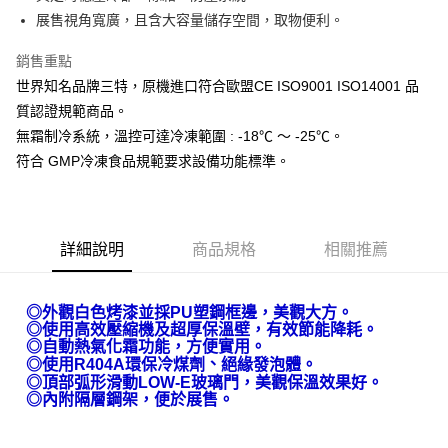
AFTEE先享後付
展售視角寬廣，且含大容量儲存空間，取物便利。
相關說明
銷售重點
【關於「AFTEE先享後付」】
AFTEE先享後付是「在收到商品之後才付款」的支付方式。 讓您購物簡單
世界知名品牌三特，原機進口符合歐盟CE ISO9001 ISO14001 品
運送方式
便利好安心！
質認證規範商品。
１．簡單：不需註冊會員、不需綁卡、不需儲值。
宅配(請注意配件不含在免運內)
２．便利：只要手機號碼，簡訊認證，即可結帳。
無霜制冷系統，溫控可達冷凍範圍 : -18℃ ～ -25℃。
免運費
３．安心：先確認商品／服務後，再付款。
符合 GMP冷凍食品規範要求設備功能標準。
【「AFTEE先享後付」結帳流程】
１．於結帳方式選擇「AFTEE先享後付」後，將跳轉至「AFTEE先享後付」
結帳頁面，進行簡訊認證並確認金額後，即可完成結帳。
２．訂單成立數日內，您將收到繳費通知簡訊。
詳細說明
商品規格
相關推薦
３．收到繳費通知簡訊後14天內，點擊此簡訊中的連結，可透過四大超商／
ATM／網路銀行／等多元方式進行付款，方視為交易完成。
※ 請注意：結帳手續完成當下不需立刻繳費，但若您需要取消訂單，請聯絡
◎外觀白色烤漆並採PU塑鋼框邊，美觀大方。
購買商品的店家。未經商家同意取消之訂單仍視為有效，需透過AFTEE先享
◎使用高效壓縮機及超厚保溫壁，有效節能降耗。
後付繳納相關費用。
◎自動熱氣化霜功能，方便實用。
※ 交易是否成功請以「AFTEE先享後付 」之結帳頁面顯示為準，若有關於
、
◎使用R404A環保冷煤劑
絕緣發泡體。
是否繳費成功／繳費後需取消欲退款等相關疑問，請聯繫「AFTEE先享後付
◎頂部弧形滑動LOW-E玻璃門，美觀保溫效果好。
客戶支援中心」
https://netprotections.freshdesk.com/support/home
◎內附隔層鋼架，便於展售。
【注意事項】
１．透過由恩沛科技股份有限公司提供之「AFTEE先享後付」服務完成之交