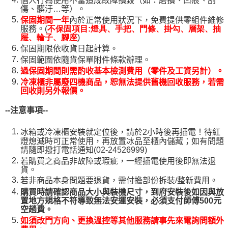
個人行為使用不當造成故障損毀（如：磨損、凹痕、刮
傷、髒汙…等）。
保固期間一年
內於正常使用狀況下，免費提供零組件維修
服務。(
不保固項目:燈具、手把、門條、掛勾、層架、抽
)
屜、輪子、腳座
保固期限依收貨日起計算。
保固範圍依隨貨保單附件條款辦理。
過保固期間則需酌收基本檢測費用（零件及工資另計）。
冷凍櫃非屬廢四機商品，恕無法提供舊機回收服務，若需
回收則另外報價。
--
注意事項--
冰箱或冷凍櫃安裝就定位後，請於2小時後再插電！待紅
燈熄滅時可正常使用，再放置冰品至櫃內儲藏；如有問題
請隨即撥打電話通知(02-24526999)
若購買之商品非故障或瑕疵，一經插電使用後即無法退
貨。
若非商品本身問題要退貨，需付擔部份拆裝/整新費用。
購買時請確認商品大小與裝機尺寸，到府安裝後如因與放
置地方規格不符導致無法安運安裝，必須支付師傅500元
空趟費。
如須改門方向、更換溫控等其他服務請事先來電詢問額外