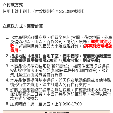
易，需依本服務之必要範圍內提供個人資料，並將交易相關給付款項請求債
△付款方式
權轉讓予恩沛科技股份有限公司。
信用卡線上刷卡（付款機制符合SSL加密機制）
２．關於個人資料處理事宜，請瀏覽以下網址：
https://aftee.tw/terms/#terms3
３．未成年的使用者請事先徵得法定代理人或監護人之同意方可使用
「AFTEE先享後付」，若未經同意申辦者引起之損失，本公司不負相關責
△運送方式、運費計算
任。
４．使用「AFTEE先享後付」時，將依據個別帳號之用戶狀況，依本公司即
《本島運送訂購商品，運費全免》(宜蘭、花東地區、外島
時審查核予不同之上限額度；若仍有額度不足之情形，本公司將視審查結果
及偏遠地區、山區、百貨公司、碼頭、展場，
運費到貨另
請求用戶進行身份認證。
，以實際購買的產品大小及距離計算。)
收
請事前致電確認
５．嚴禁一人註冊多個帳號或使用他人資訊註冊。若發現惡意使用之情形，
。
費用
恩沛科技股份有限公司將有權停止該用戶之使用額度並採取法律行動。
指送地點《樓層》含地下室、樓中樓等，若無電梯搬運需
加收搬運費用每樓層200元。(現金收取，到貨另收)
本商品含標準安裝服務(拆箱定位)，如因住家環境或運送
安裝途中無法正常配送(如須吊車搬運拆卸門窗等)，額外
費用產生須由消費者自行負擔。
本產品免費提供基本運送，若因送貨地點偏遠或其他特殊
情形衍生之費用，須由訂購人另行自行支付。
訂購之商品若經配送兩次無法送達，再經電話多次聯繫均
無法聯繫逾三日者，本公司將取消該筆訂單，款項以原付
款方式全額退款。
送貨時間：週一至週五，上午9:00-17:00