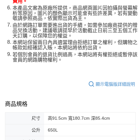
費用。
本產品文案為原廠所提供，商品網頁圖片因拍攝與螢幕解
析等原因，圖片的顏色顯示可能會有些許差異，若有變動
敬請參照商品，依實際出貨為主。
由於網路訂單需要進出貨的手續，如需參加廠商提供的贈
品兌換活動，建議敬請提早於活動截止日前三至五個工作
天訂購，以保障您的權益。
本網站保留兩日內具適當理由拒絕訂單之權利，但購物之
帳款如經確認入賬，本網站將依約出貨。
若個別會員的退貨比例過高，本網站將有權拒絕或暫停該
會員的網路購物權利。
顯示電腦版詳細說明
商品規格
尺寸
高91.5cm 寬180.7cm 深85.4cm
公升
650L