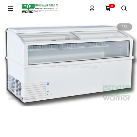
0
1
/
1