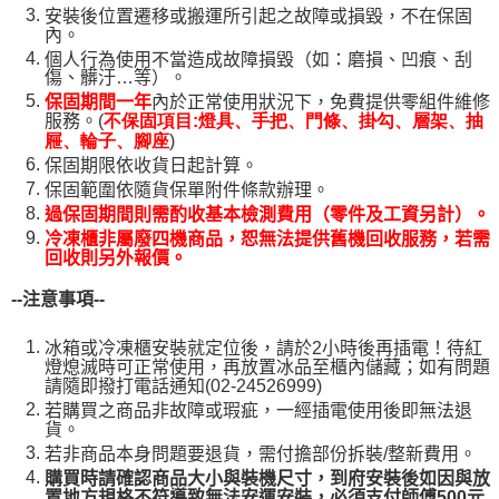
安裝後位置遷移或搬運所引起之故障或損毀，不在保固
內。
個人行為使用不當造成故障損毀（如：磨損、凹痕、刮
傷、髒汙…等）。
保固期間一年
內於正常使用狀況下，免費提供零組件維修
服務。(
不保固項目:燈具、手把、門條、掛勾、層架、抽
)
屜、輪子、腳座
保固期限依收貨日起計算。
保固範圍依隨貨保單附件條款辦理。
過保固期間則需酌收基本檢測費用（零件及工資另計）。
冷凍櫃非屬廢四機商品，恕無法提供舊機回收服務，若需
回收則另外報價。
--
注意事項--
冰箱或冷凍櫃安裝就定位後，請於2小時後再插電！待紅
燈熄滅時可正常使用，再放置冰品至櫃內儲藏；如有問題
請隨即撥打電話通知(02-24526999)
若購買之商品非故障或瑕疵，一經插電使用後即無法退
貨。
若非商品本身問題要退貨，需付擔部份拆裝/整新費用。
購買時請確認商品大小與裝機尺寸，到府安裝後如因與放
置地方規格不符導致無法安運安裝，必須支付師傅500元