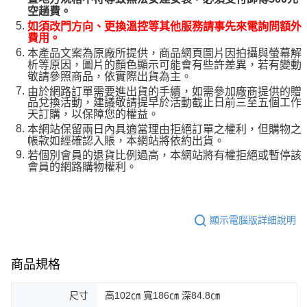
空趟費。
如須改門方向、更換溫控等其他服務請事先來電詢問額外
費用。
本產品文案為原廠所提供，商品網頁圖片因拍攝與螢幕解
析等原因，圖片的顏色顯示可能會有些許差異，若有變動
敬請參照商品，依實際出貨為主。
由於網路訂單需要進出貨的手續，如需參加廠商提供的贈
品兌換活動，建議敬請提早於活動截止日前三至五個工作
天訂購，以保障您的權益。
本網站保留兩日內具適當理由拒絕訂單之權利，但購物之
帳款如經確認入賬，本網站將依約出貨。
若個別會員的退貨比例過高，本網站將有權拒絕或暫停該
會員的網路購物權利。
顯示電腦版詳細說明
商品規格
尺寸
高102㎝ 寬186㎝ 深84.8㎝