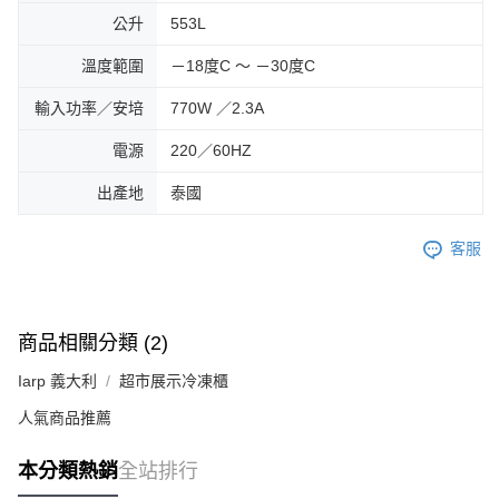
公升
553L
溫度範圍
－18度C ～ －30度C
輸入功率／安培
770W ／2.3A
電源
220／60HZ
出產地
泰國
客服
商品相關分類 (2)
Iarp 義大利
超市展示冷凍櫃
人氣商品推薦
本分類熱銷
全站排行