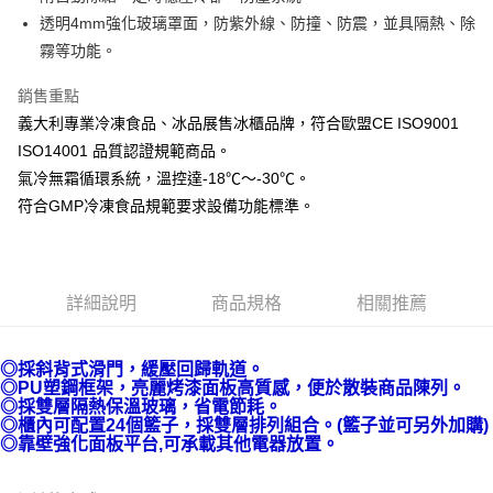
悠遊付
透明4mm強化玻璃罩面，防紫外線、防撞、防震，並具隔熱、除
AFTEE先享後付
霧等功能。
相關說明
銷售重點
【關於「AFTEE先享後付」】
AFTEE先享後付是「在收到商品之後才付款」的支付方式。 讓您購物簡單
義大利專業冷凍食品、冰品展售冰櫃品牌，符合歐盟CE ISO9001
運送方式
便利好安心！
ISO14001 品質認證規範商品。
１．簡單：不需註冊會員、不需綁卡、不需儲值。
宅配(請注意配件不含在免運內)
２．便利：只要手機號碼，簡訊認證，即可結帳。
氣冷無霜循環系統，溫控達-18℃～-30℃。
免運費
３．安心：先確認商品／服務後，再付款。
符合GMP冷凍食品規範要求設備功能標準。
【「AFTEE先享後付」結帳流程】
１．於結帳方式選擇「AFTEE先享後付」後，將跳轉至「AFTEE先享後付」
結帳頁面，進行簡訊認證並確認金額後，即可完成結帳。
２．訂單成立數日內，您將收到繳費通知簡訊。
詳細說明
商品規格
相關推薦
３．收到繳費通知簡訊後14天內，點擊此簡訊中的連結，可透過四大超商／
ATM／網路銀行／等多元方式進行付款，方視為交易完成。
※ 請注意：結帳手續完成當下不需立刻繳費，但若您需要取消訂單，請聯絡
◎採斜背式滑門，緩壓回歸軌道。
購買商品的店家。未經商家同意取消之訂單仍視為有效，需透過AFTEE先享
◎PU塑鋼框架，亮麗烤漆面板高質感，便於散裝商品陳列。
後付繳納相關費用。
◎採雙層隔熱保溫玻璃，省電節耗。
※ 交易是否成功請以「AFTEE先享後付 」之結帳頁面顯示為準，若有關於
◎櫃內可配置24個籃子，採雙層排列組合。(籃子並可另外加購)
是否繳費成功／繳費後需取消欲退款等相關疑問，請聯繫「AFTEE先享後付
◎靠壁強化面板平台,可承載其他電器放置。
客戶支援中心」
https://netprotections.freshdesk.com/support/home
【注意事項】