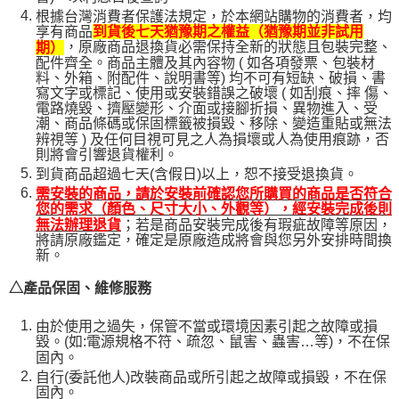
根據台灣消費者保護法規定，於本網站購物的消費者，均
享有商品
到貨後七天猶豫期之權益（猶豫期並非試用
，原廠商品退換貨必需保持全新的狀態且包裝完整、
期）
配件齊全。商品主體及其內容物 ( 如各項發票、包裝材
料、外箱、附配件、說明書等) 均不可有短缺、破損、書
寫文字或標記、使用或安裝錯誤之破壞 ( 如刮痕、摔 傷、
電路燒毀、擠壓變形、介面或接腳折損、異物進入、受
潮、商品條碼或保固標籤被損毀、移除、變造重貼或無法
辨視等 ) 及任何目視可見之人為損壞或人為使用痕跡，否
則將會引響退貨權利。
到貨商品超過七天(含假日)以上，恕不接受退換貨。
需安裝的商品，請於安裝前確認您所購買的商品是否符合
您的需求（顏色、尺寸大小、外觀等），經安裝完成後則
；若是商品安裝完成後有瑕疵故障等原因，
無法辦理退貨
將請原廠鑑定，確定是原廠造成將會與您另外安排時間換
新。
△產品保固、維修服務
由於使用之過失，保管不當或環境因素引起之故障或損
毀。(如:電源規格不符、疏忽、鼠害、蟲害…等)，不在保
固內。
自行(委託他人)改裝商品或所引起之故障或損毀，不在保
固內。