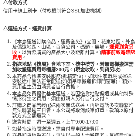
△付款方式
１．透過由恩沛科技股份有限公司提供之「AFTEE先享後付」服務完成之交
信用卡線上刷卡（付款機制符合SSL加密機制）
易，需依本服務之必要範圍內提供個人資料，並將交易相關給付款項請求債
權轉讓予恩沛科技股份有限公司。
２．關於個人資料處理事宜，請瀏覽以下網址：
https://aftee.tw/terms/#terms3
△運送方式、運費計算
３．未成年的使用者請事先徵得法定代理人或監護人之同意方可使用
「AFTEE先享後付」，若未經同意申辦者引起之損失，本公司不負相關責
《本島運送訂購商品，運費全免》(宜蘭、花東地區、外島
任。
及偏遠地區、山區、百貨公司、碼頭、展場，
運費到貨另
４．使用「AFTEE先享後付」時，將依據個別帳號之用戶狀況，依本公司即
，以實際購買的產品大小及距離計算。)
收
請事前致電確認
時審查核予不同之上限額度；若仍有額度不足之情形，本公司將視審查結果
。
費用
請求用戶進行身份認證。
指送地點《樓層》含地下室、樓中樓等，若無電梯搬運需
５．嚴禁一人註冊多個帳號或使用他人資訊註冊。若發現惡意使用之情形，
加收搬運費用每樓層200元。(現金收取，到貨另收)
恩沛科技股份有限公司將有權停止該用戶之使用額度並採取法律行動。
本商品含標準安裝服務(拆箱定位)，如因住家環境或運送
安裝途中無法正常配送(如須吊車搬運拆卸門窗等)，額外
費用產生須由消費者自行負擔。
本產品免費提供基本運送，若因送貨地點偏遠或其他特殊
情形衍生之費用，須由訂購人另行自行支付。
訂購之商品若經配送兩次無法送達，再經電話多次聯繫均
無法聯繫逾三日者，本公司將取消該筆訂單，款項以原付
款方式全額退款。
送貨時間：週一至週五，上午9:00-17:00
如若指定時間送達，需自付專車配送費用。
商品卸貨地點不佳，無法以一般人力搬運者，其運費加計