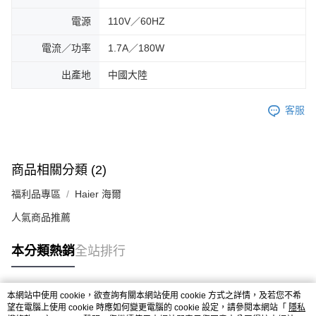
電源
110V／60HZ
電流／功率
1.7A／180W
出產地
中國大陸
客服
商品相關分類 (2)
福利品專區
Haier 海爾
人氣商品推薦
本分類熱銷
全站排行
本網站中使用 cookie，欲查詢有關本網站使用 cookie 方式之詳情，及若您不希
熱門標籤
望在電腦上使用 cookie 時應如何變更電腦的 cookie 設定，請參閱本網站「
隱私