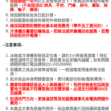
保固期間一年
內於正常使用狀況下，免費提供零組件維修
服務。(
不保固項目:燈具、手把、門條、掛勾、層架、抽
)
屜、輪子、腳座
保固期限依收貨日起計算。
保固範圍依隨貨保單附件條款辦理。
過保固期間則需酌收基本檢測費用（零件及工資另計）。
冷凍櫃非屬廢四機商品，恕無法提供舊機回收服務，若需
回收則另外報價。
--
注意事項--
冰箱或冷凍櫃安裝就定位後，請於2小時後再插電！待紅
燈熄滅時可正常使用，再放置冰品至櫃內儲藏；如有問題
請隨即撥打電話通知(02-24526999)
若購買之商品非故障或瑕疵，一經插電使用後即無法退
貨。
若非商品本身問題要退貨，需付擔部份拆裝/整新費用。
購買時請確認商品大小與裝機尺寸，到府安裝後如因與放
置地方規格不符導致無法安運安裝，必須支付師傅500元
空趟費。
如須改門方向、更換溫控等其他服務請事先來電詢問額外
費用。
本產品文案為原廠所提供，商品網頁圖片因拍攝與螢幕解