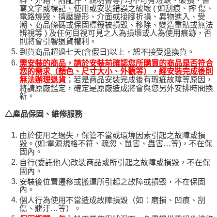
料、外箱、附配件、說明書等) 均不可有短缺、破損、書
寫文字或標記、使用或安裝錯誤之破壞 ( 如刮痕、摔 傷、
電路燒毀、擠壓變形、介面或接腳折損、異物進入、受
潮、商品條碼或保固標籤被損毀、移除、變造重貼或無法
辨視等 ) 及任何目視可見之人為損壞或人為使用痕跡，否
則將會引響退貨權利。
到貨商品超過七天(含假日)以上，恕不接受退換貨。
需安裝的商品，請於安裝前確認您所購買的商品是否符合
您的需求（顏色、尺寸大小、外觀等），經安裝完成後則
；若是商品安裝完成後有瑕疵故障等原因，
無法辦理退貨
將請原廠鑑定，確定是原廠造成將會與您另外安排時間換
新。
△產品保固、維修服務
由於使用之過失，保管不當或環境因素引起之故障或損
毀。(如:電源規格不符、疏忽、鼠害、蟲害…等)，不在保
固內。
自行(委託他人)改裝商品或所引起之故障或損毀，不在保
固內。
安裝後位置遷移或搬運所引起之故障或損毀，不在保固
內。
個人行為使用不當造成故障損毀（如：磨損、凹痕、刮
傷、髒汙…等）。