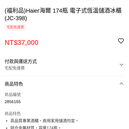
(福利品)Haier海爾 174瓶 電子式恆溫儲酒冰櫃
(JC-398)
宅配免運費
NT$37,000
付款與運送方式
宅配免運費
付款方式
商品特色
信用卡一次付款
商品編號
LINE Pay
2856165
Apple Pay
商品特色
街口支付
高品質專業酒櫃，商用家用儲酒均宜。
鋁合金屬材質，容量174瓶。