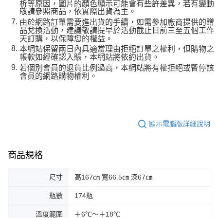
析等原因，圖片的顏色顯示可能會有些許差異，若有變動
敬請參照商品，依實際出貨為主。
由於網路訂單需要進出貨的手續，如需參加廠商提供的贈
品兌換活動，建議敬請提早於活動截止日前三至五個工作
天訂購，以保障您的權益。
本網站保留兩日內具適當理由拒絕訂單之權利，但購物之
帳款如經確認入賬，本網站將依約出貨。
若個別會員的退貨比例過高，本網站將有權拒絕或暫停該
會員的網路購物權利。
顯示電腦版詳細說明
商品規格
尺寸
高167㎝ 寬66.5㎝ 深67㎝
瓶數
174瓶
溫度範圍
＋6℃～＋18℃