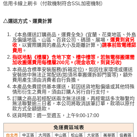
信用卡線上刷卡（付款機制符合SSL加密機制）
△運送方式、運費計算
《本島運送訂購商品，運費全免》(宜蘭、花東地區、外島
及偏遠地區、山區、百貨公司、碼頭、展場，
運費到貨另
，以實際購買的產品大小及距離計算。)
收
請事前致電確認
。
費用
指送地點《樓層》含地下室、樓中樓等，若無電梯搬運需
加收搬運費用每樓層200元。(現金收取，到貨另收)
本商品含標準安裝服務(拆箱定位)，如因住家環境或運送
安裝途中無法正常配送(如須吊車搬運拆卸門窗等)，額外
費用產生須由消費者自行負擔。
本產品免費提供基本運送，若因送貨地點偏遠或其他特殊
情形衍生之費用，須由訂購人另行自行支付。
訂購之商品若經配送兩次無法送達，再經電話多次聯繫均
無法聯繫逾三日者，本公司將取消該筆訂單，款項以原付
款方式全額退款。
送貨時間：週一至週五，上午9:00-17:00