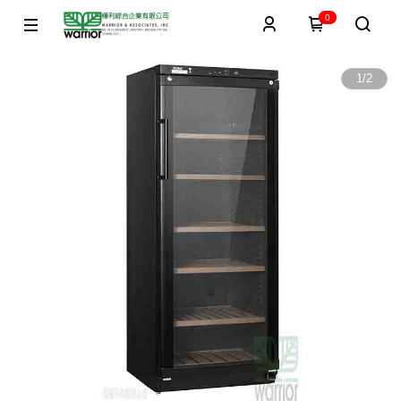
0
1
/
2