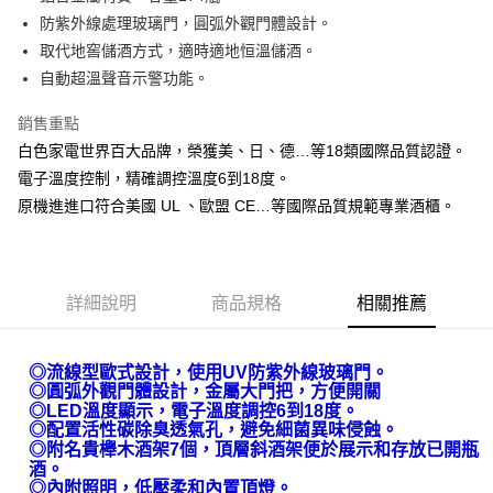
悠遊付
防紫外線處理玻璃門，圓弧外觀門體設計。
AFTEE先享後付
取代地窖儲酒方式，適時適地恒溫儲酒。
相關說明
自動超溫聲音示警功能。
【關於「AFTEE先享後付」】
AFTEE先享後付是「在收到商品之後才付款」的支付方式。 讓您購物簡單
銷售重點
運送方式
便利好安心！
白色家電世界百大品牌，榮獲美、日、德…等18類國際品質認證。
１．簡單：不需註冊會員、不需綁卡、不需儲值。
宅配(請注意配件不含在免運內)
２．便利：只要手機號碼，簡訊認證，即可結帳。
電子溫度控制，精確調控溫度6到18度。
免運費
３．安心：先確認商品／服務後，再付款。
原機進進口符合美國 UL 、歐盟 CE…等國際品質規範專業酒櫃。
【「AFTEE先享後付」結帳流程】
１．於結帳方式選擇「AFTEE先享後付」後，將跳轉至「AFTEE先享後付」
結帳頁面，進行簡訊認證並確認金額後，即可完成結帳。
２．訂單成立數日內，您將收到繳費通知簡訊。
詳細說明
商品規格
相關推薦
３．收到繳費通知簡訊後14天內，點擊此簡訊中的連結，可透過四大超商／
ATM／網路銀行／等多元方式進行付款，方視為交易完成。
※ 請注意：結帳手續完成當下不需立刻繳費，但若您需要取消訂單，請聯絡
◎流線型歐式設計，使用UV防紫外線玻璃門。
購買商品的店家。未經商家同意取消之訂單仍視為有效，需透過AFTEE先享
◎圓弧外觀門體設計，金屬大門把，方便開關
後付繳納相關費用。
◎LED溫度顯示，電子溫度調控6到18度。
※ 交易是否成功請以「AFTEE先享後付 」之結帳頁面顯示為準，若有關於
◎配置活性碳除臭透氣孔，避免細菌異味侵蝕。
是否繳費成功／繳費後需取消欲退款等相關疑問，請聯繫「AFTEE先享後付
◎附名貴櫸木酒架7個，頂層斜酒架便於展示和存放已開瓶
客戶支援中心」
https://netprotections.freshdesk.com/support/home
酒。
◎內附照明，低壓柔和內置頂燈。
【注意事項】