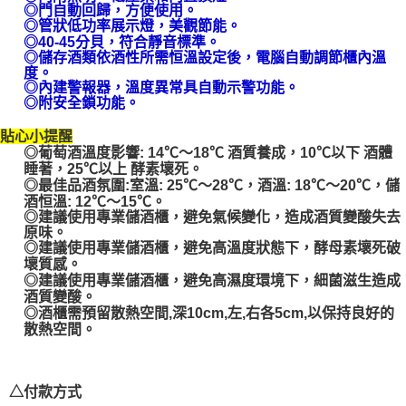
◎門自動回歸，方便使用。
１．透過由恩沛科技股份有限公司提供之「AFTEE先享後付」服務完成之交
◎管狀低功率展示燈，美觀節能。
易，需依本服務之必要範圍內提供個人資料，並將交易相關給付款項請求債
◎40-45分貝，符合靜音標準。
權轉讓予恩沛科技股份有限公司。
◎儲存酒類依酒性所需恒溫設定後，電腦自動調節櫃內溫
２．關於個人資料處理事宜，請瀏覽以下網址：
度。
https://aftee.tw/terms/#terms3
◎內建警報器，溫度異常具自動示警功能。
３．未成年的使用者請事先徵得法定代理人或監護人之同意方可使用
◎附安全鎖功能。
「AFTEE先享後付」，若未經同意申辦者引起之損失，本公司不負相關責
任。
貼心小提醒
４．使用「AFTEE先享後付」時，將依據個別帳號之用戶狀況，依本公司即
◎葡萄酒溫度影響: 14℃～18℃ 酒質養成，10℃以下 酒體
時審查核予不同之上限額度；若仍有額度不足之情形，本公司將視審查結果
睡著，25℃以上 酵素壞死。
請求用戶進行身份認證。
◎最佳品酒氛圍:室溫: 25℃～28℃，酒溫: 18℃～20℃，儲
５．嚴禁一人註冊多個帳號或使用他人資訊註冊。若發現惡意使用之情形，
酒恒溫: 12℃～15℃。
恩沛科技股份有限公司將有權停止該用戶之使用額度並採取法律行動。
◎建議使用專業儲酒櫃，避免氣候變化，造成酒質變酸失去
原味。
◎建議使用專業儲酒櫃，避免高溫度狀態下，酵母素壞死破
壞質感。
◎建議使用專業儲酒櫃，避免高濕度環境下，細菌滋生造成
酒質變酸。
◎酒櫃需預留散熱空間,深10cm,左,右各5cm,以保持良好的
散熱空間。
△付款方式