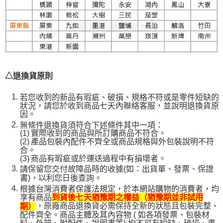
△退換貨原則
若您收到的新品有瑕疵、破損、規格不符或是零件短缺的
狀況，請您於收到商品七天內聯絡客服，並說明退換貨原
因。
無條件退換貨須符合下述條件其中一項：
(1)
實際收到的商品與所訂購商品不符合。
(2)
產品包裝內配件不齊全或商品規格與外包裝說明不符
合。
(3)
商品有瑕疵或於運送過程中有損壞者。
請保留您交付故障品時的收據(如：出貨單、發票、保證
書)，以利您日後查詢。
根據台灣消費者保護法規定，於本網站購物的消費者，均
享有商品
到貨後七天猶豫期之權益（猶豫期並非試用
，原廠商品退換貨必需保持全新的狀態且包裝完整、
期）
配件齊全。商品主體及其內容物 ( 如各項發票、包裝材