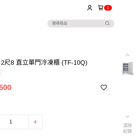
0
or 2尺8 直立單門冷凍櫃 (TF-10Q)
500
清除
紀錄