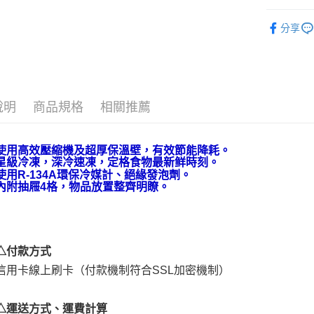
３．安心
免運費
直立無霜
【「AFT
分享
人氣商品
１．於結帳
付」結帳
Warrior 
２．訂單
３．收到繳
／ATM／
※ 請注意
說明
商品規格
相關推薦
絡購買商品
先享後付
※ 交易是
使用高效壓縮機及超厚保溫壁，有效節能降耗。
是否繳費成
星級冷凍，深冷速凍，定格食物最新鲜時刻。
付客戶支
使用R-134A環保冷媒計、絕緣發泡劑。
內附抽屜4格，物品放置整齊明瞭。
【注意事
１．透過由
交易，需
求債權轉
２．關於
△付款方式
https://aft
３．未成
信用卡線上刷卡（付款機制符合SSL加密機制）
「AFTE
任。
４．使用「
△運送方式、運費計算