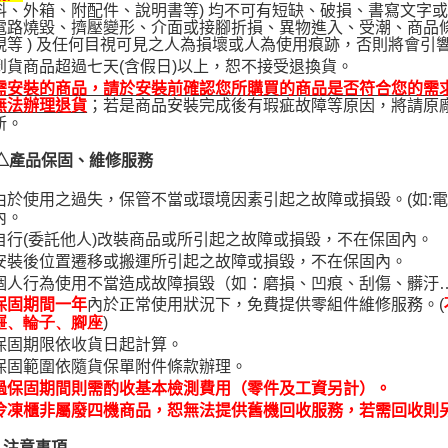
料、外箱、附配件、說明書等) 均不可有短缺、破損、書寫文字或標
電路燒毀、擠壓變形、介面或接腳折損、異物進入、受潮、商品
視等 ) 及任何目視可見之人為損壞或人為使用痕跡，否則將會引
到貨商品超過七天(含假日)以上，恕不接受退換貨。
需安裝的商品，請於安裝前確認您所購買的商品是否符合您的需
；若是商品安裝完成後有瑕疵故障等原因，將請原
無法辦理退貨
新。
△產品保固、維修服務
由於使用之過失，保管不當或環境因素引起之故障或損毀。(如:
內。
自行(委託他人)改裝商品或所引起之故障或損毀，不在保固內。
安裝後位置遷移或搬運所引起之故障或損毀，不在保固內。
個人行為使用不當造成故障損毀（如：磨損、凹痕、刮傷、髒汙
內於正常使用狀況下，免費提供零組件維修服務。(
保固期間一年
)
屜、輪子、腳座
保固期限依收貨日起計算。
保固範圍依隨貨保單附件條款辦理。
過保固期間則需酌收基本檢測費用（零件及工資另計）。
冷凍櫃非屬廢四機商品，恕無法提供舊機回收服務，若需回收則
-
注意事項--