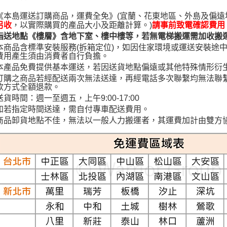
即時審查
結果請求
《本島運送訂購商品，運費全免》(宜蘭、花東地區、外島及偏
５．嚴禁
，以實際購買的產品大小及距離計算。)
另收
請事前致電確認費用
形，恩沛
指送地點《樓層》含地下室、樓中樓等，若無電梯搬運需加收搬運費
動。
本商品含標準安裝服務(拆箱定位)，如因住家環境或運送安裝途中
費用產生須由消費者自行負擔。
本產品免費提供基本運送，若因送貨地點偏遠或其他特殊情形衍
訂購之商品若經配送兩次無法送達，再經電話多次聯繫均無法聯
款方式全額退款。
送貨時間：週一至週五，上午9:00-17:00
如若指定時間送達，需自付專車配送費用。
商品卸貨地點不佳，無法以一般人力搬運者，其運費加計由雙方