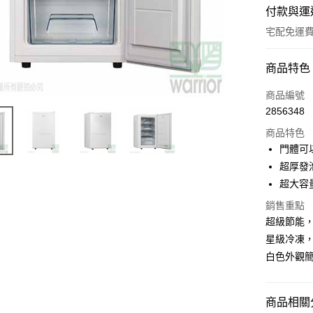
付款與運
宅配免運
付款方式
商品特色
信用卡一
商品編號
2856348
LINE Pay
商品特色
Apple Pay
門體可
超厚發
街口支付
超大容
悠遊付
銷售重點
超級節能，
AFTEE先
相關說明
星級冷凍，
【關於「A
白色外觀
AFTEE
便利好安
運送方式
１．簡單
商品相關分
２．便利
宅配(請注