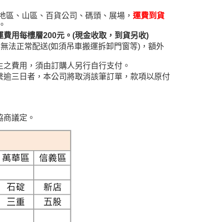
核予不同之上限額度；若仍有額度不足之情形，本公司將視審查
用戶進行身份認證。
遠地區、山區、百貨公司、碼頭、展場，
運費到貨
一人註冊多個帳號或使用他人資訊註冊。若發現惡意使用之情
。
科技股份有限公司將有權停止該用戶之使用額度並採取法律行
用每樓層200元。(現金收取，到貨另收)
無法正常配送(如須吊車搬運拆卸門窗等)，額外
生之費用，須由訂購人另行自行支付。
繫逾三日者，本公司將取消該筆訂單，款項以原付
協商議定。