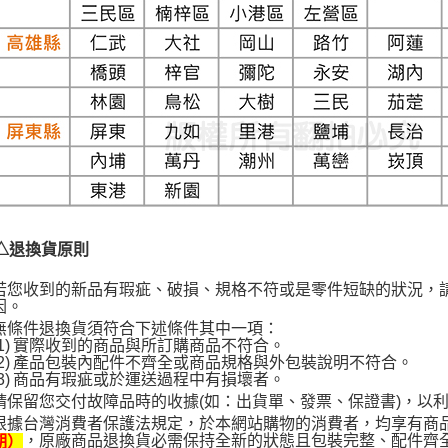
△退換貨原則
若您收到的新品有瑕疵、破損、規格不符或是零件短缺的狀況，
因。
無條件退換貨須符合下述條件其中一項：
1)
實際收到的商品與所訂購商品不符合。
2)
產品包裝內配件不齊全或商品規格與外包裝說明不符合。
3)
商品有瑕疵或於運送過程中有損壞者。
請保留您交付故障品時的收據(如：出貨單、發票、保證書)，以
根據台灣消費者保護法規定，於本網站購物的消費者，均享有商
，原廠商品退換貨必需保持全新的狀態且包裝完整、配件齊全
期）