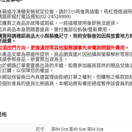
冰箱或冷凍櫃安裝就定位後，請於2小時後再插電！待紅燈熄滅
請隨即撥打電話通知(02-24526999)
若購買之商品非故障或瑕疵，一經插電使用後即無法退貨。
若非商品本身問題要退貨，需付擔部份拆裝/整新費用。
購買時請確認商品大小與裝機尺寸，到府安裝後如因與放置地方規
空趟費。
如須改門方向、更換溫控等其他服務請事先來電詢問額外費用。
本產品文案為原廠所提供，商品網頁圖片因拍攝與螢幕解析等原
敬請參照商品，依實際出貨為主。
由於網路訂單需要進出貨的手續，如需參加廠商提供的贈品兌換
天訂購，以保障您的權益。
本網站保留兩日內具適當理由拒絕訂單之權利，但購物之帳款如
若個別會員的退貨比例過高，本網站將有權拒絕或暫停該會員的
規格
尺寸
高84.5㎝ 寬49.5㎝ 深54.5㎝