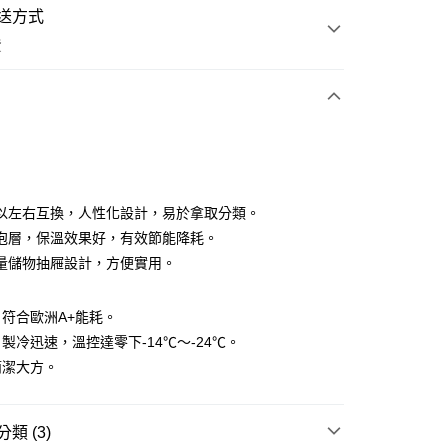
送方式
費
次付款
以左右互換，人性化設計，易於拿取分類。
泡層，保溫效果好，有效節能降耗。
量儲物抽屜設計，方便實用。
符合歐洲A+能耗。
享後付
製冷迅速，溫控達零下-14℃～-24℃。
FTEE先享後付」】
簡潔大方。
先享後付是「在收到商品之後才付款」的支付方式。 讓您購物簡單
心！
：不需註冊會員、不需綁卡、不需儲值。
類 (3)
：只要手機號碼，簡訊認證，即可結帳。
意配件不含在免運內)