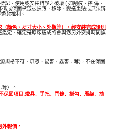
記、使用或安裝錯誤之破壞 ( 如刮痕、摔 傷、
條碼或保固標籤被損毀、移除、變造重貼或無法辨
響退貨權利。
求（顏色、尺寸大小、外觀等），經安裝完成後則
廠鑑定，確定是原廠造成將會與您另外安排時間換
電源規格不符、疏忽、鼠害、蟲害…等)，不在保固
…等）。
不保固項目:燈具、手把、門條、掛勾、層架、抽
另外報價。