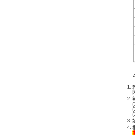
(
(
(