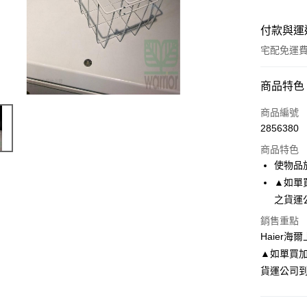
付款與運
宅配免運
付款方式
商品特色
信用卡一
商品編號
2856380
LINE Pay
商品特色
Apple Pay
使物品
▲如單
街口支付
之貨運
悠遊付
銷售重點
Haier
AFTEE先
相關說明
▲如單買加
【關於「A
貨運公司
AFTEE
便利好安
運送方式
１．簡單