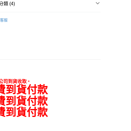
類 (4)
：只要手機號碼，簡訊認證，即可結帳。
意配件不含在免運內)
：先確認商品／服務後，再付款。
件區)
籃子(屬於配件)
EE先享後付」結帳流程】
客服
推薦
方式選擇「AFTEE先享後付」後，將跳轉至「AFTEE先享後
頁面，進行簡訊認證並確認金額後，即可完成結帳。
上掀密閉冷凍櫃
成立數日內，您將收到繳費通知簡訊。
費通知簡訊後14天內，點擊此簡訊中的連結，可透過四大超商
冷凍櫃
Haier 海爾
網路銀行／等多元方式進行付款，方視為交易完成。
：結帳手續完成當下不需立刻繳費，但若您需要取消訂單，請聯
的店家。未經商家同意取消之訂單仍視為有效，需透過AFTEE
繳納相關費用。
否成功請以「AFTEE先享後付 」之結帳頁面顯示為準，若有關於
功／繳費後需取消欲退款等相關疑問，請聯繫「AFTEE先享後
援中心」
https://netprotections.freshdesk.com/support/home
公司到貨收取
。
費到貨付款
項】
恩沛科技股份有限公司提供之「AFTEE先享後付」服務完成之
費到貨付款
依本服務之必要範圍內提供個人資料，並將交易相關給付款項請
讓予恩沛科技股份有限公司。
費到貨付款
個人資料處理事宜，請瀏覽以下網址：
ee.tw/terms/#terms3
年的使用者請事先徵得法定代理人或監護人之同意方可使用
E先享後付」，若未經同意申辦者引起之損失，本公司不負相關責