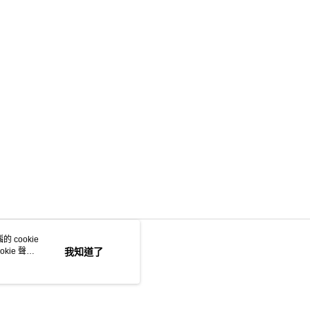
AFTEE先享後付」時，將依據個別帳號之用戶狀況，依本公司
核予不同之上限額度；若仍有額度不足之情形，本公司將視審查
用戶進行身份認證。
一人註冊多個帳號或使用他人資訊註冊。若發現惡意使用之情
科技股份有限公司將有權停止該用戶之使用額度並採取法律行
 cookie
kie 聲明
我知道了