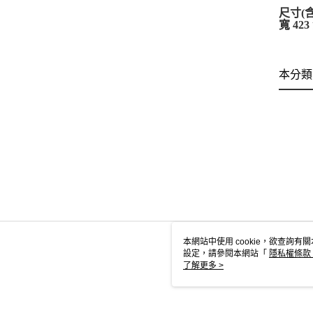
尺寸(
寬 423
本分類
本網站中使用 cookie，欲查詢有關
設定，請參閱本網站「
隱私權條款
使用 cookie。
了解更多 >