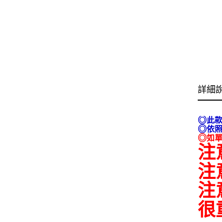
詳細
◎
此款
◎
依
◎
如單
注
注
注
很