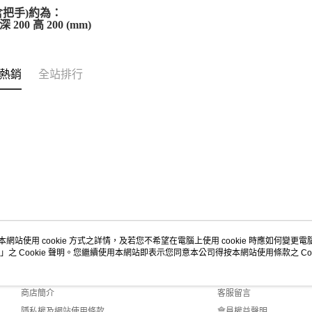
４．使用「
含把手)約為：
即時審查
 深 200 高 200 (mm)
結果請求
５．嚴禁
形，恩沛
熱銷
全站排行
動。
本網站使用 cookie 方式之詳情，及若您不希望在電腦上使用 cookie 時應如何變更電腦的
」之 Cookie 聲明。您繼續使用本網站即表示您同意本公司得按本網站使用條款之 Coo
關於我們
客服資訊
品牌故事
購物說明
商店簡介
客服留言
隱私權及網站使用條款
會員權益聲明