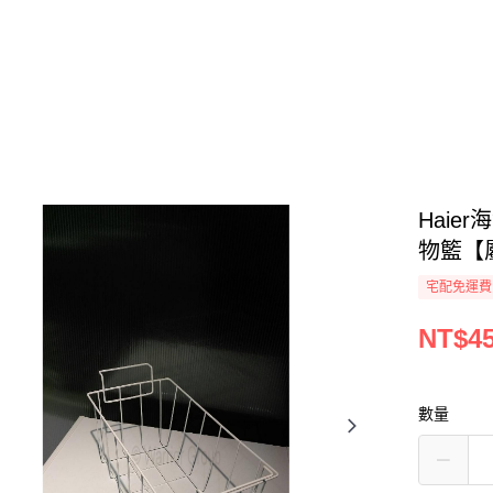
Haier
物籃【
宅配免運費
NT$4
數量