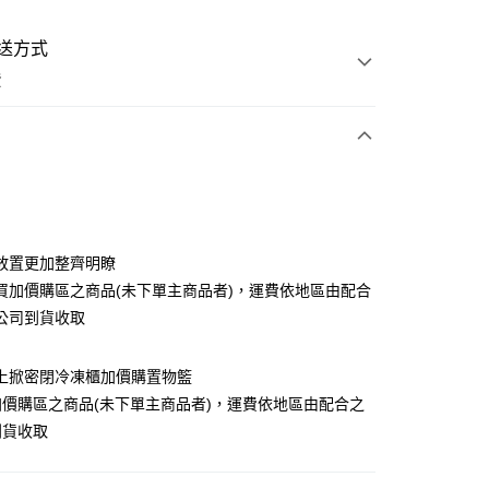
送方式
費
次付款
放置更加整齊明瞭
買加價購區之商品(未下單主商品者)，運費依地區由配合
公司到貨收取
海爾上掀密閉冷凍櫃加價購置物籃
享後付
價購區之商品(未下單主商品者)，運費依地區由配合之
FTEE先享後付」】
到貨收取
先享後付是「在收到商品之後才付款」的支付方式。 讓您購物簡單
心！
：不需註冊會員、不需綁卡、不需儲值。