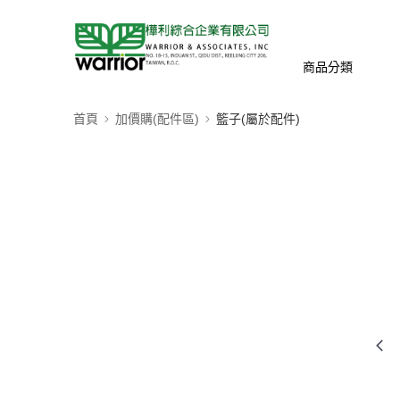
商品分類
首頁
加價購(配件區)
籃子(屬於配件)