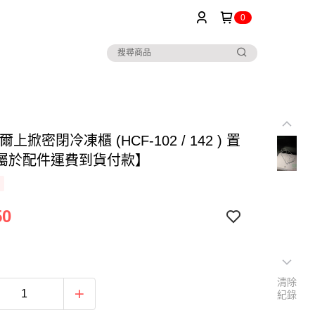
0
海爾上掀密閉冷凍櫃 (HCF-102 / 142 ) 置
屬於配件運費到貨付款】
50
清除
紀錄