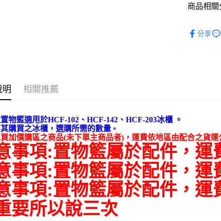
商品相關分
２．便利
宅配(請注
３．安心
免運費
加價購(配
【「AFT
分享
人氣商品
１．於結帳
付」結帳
Haier 海爾
２．訂單
３．收到繳
上掀密閉
／ATM／
※ 請注意
說明
相關推薦
絡購買商品
先享後付
※ 交易是
置物籃適用於HCF-102、HCF-142、HCF-203冰櫃 。
是否繳費成
，
照其購買之冰櫃
選購所需的數量
。
付客戶支
買加價購區之商品(未下單主商品者)
，
運費依地區由配合之貨運
意事項:置物籃屬於配件，運
【注意事
１．透過由
意事項:置物籃屬於配件，運
交易，需
求債權轉
意事項:置物籃屬於配件，運
２．關於
https://aft
３．未成
重要所以說三次
「AFTE
任。