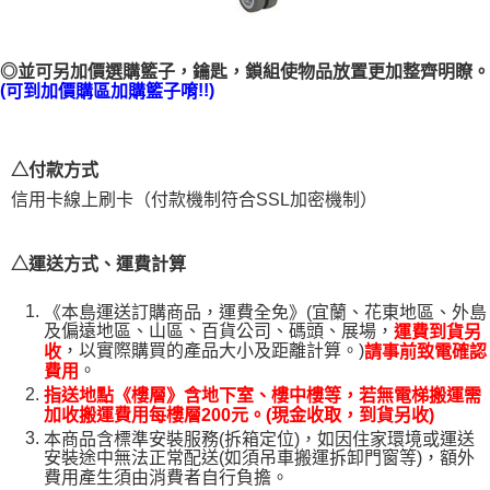
◎並可另加價選購籃子，
鑰匙，鎖組
使物品放置更加整齊明瞭。
(
!!)
可到
加價購區
加購籃子唷
△付款方式
信用卡線上刷卡（付款機制符合SSL加密機制）
△運送方式、運費計算
《本島運送訂購商品，運費全免》(宜蘭、花東地區、外島
及偏遠地區、山區、百貨公司、碼頭、展場，
運費到貨另
，以實際購買的產品大小及距離計算。)
收
請事前致電確認
。
費用
指送地點《樓層》含地下室、樓中樓等，若無電梯搬運需
加收搬運費用每樓層200元。(現金收取，到貨另收)
本商品含標準安裝服務(拆箱定位)，如因住家環境或運送
安裝途中無法正常配送(如須吊車搬運拆卸門窗等)，額外
費用產生須由消費者自行負擔。