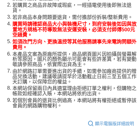
若購買之商品非故障或瑕疵，一經插電使用後即無法退
貨。
若非商品本身問題要退貨，需付擔部份拆裝/整新費用。
購買時請確認商品大小與裝機尺寸，到府安裝後如因與放
置地方規格不符導致無法安運安裝，必須支付師傅500元
空趟費。
如須改門方向、更換溫控等其他服務請事先來電詢問額外
費用。
本產品文案為原廠所提供，商品網頁圖片因拍攝與螢幕解
析等原因，圖片的顏色顯示可能會有些許差異，若有變動
敬請參照商品，依實際出貨為主。
由於網路訂單需要進出貨的手續，如需參加廠商提供的贈
品兌換活動，建議敬請提早於活動截止日前三至五個工作
天訂購，以保障您的權益。
本網站保留兩日內具適當理由拒絕訂單之權利，但購物之
帳款如經確認入賬，本網站將依約出貨。
若個別會員的退貨比例過高，本網站將有權拒絕或暫停該
會員的網路購物權利。
顯示電腦版詳細說明