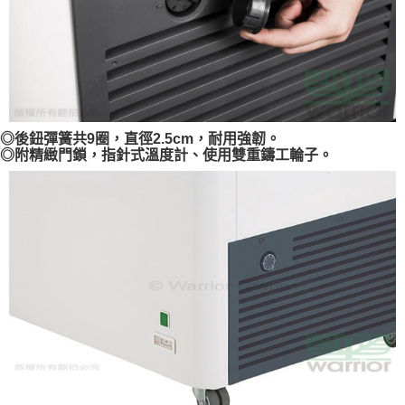
◎後鈕彈簧共9圈，直徑2.5cm，耐用強韌。
◎附精緻門鎖，指針式溫度計、使用雙重鑄工輪子。