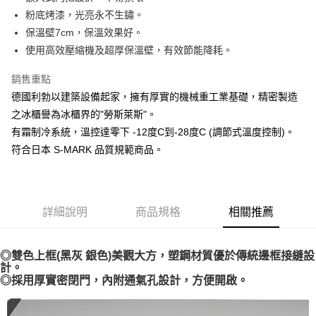
悠遊付
粉底烤漆，光亮永不生鏽。
AFTEE先享後付
保溫壁7cm，保溫效果好。
相關說明
使用高效壓縮機及超厚保溫壁，有效節能降耗。
【關於「AFTEE先享後付」】
AFTEE先享後付是「在收到商品之後才付款」的支付方式。 讓您購物簡單
銷售重點
運送方式
便利好安心！
德國利勃以建築設備起家，擁有厚實的機械重工業基礎，精密製造
１．簡單：不需註冊會員、不需綁卡、不需儲值。
宅配(請注意配件不含在免運內)
２．便利：只要手機號碼，簡訊認證，即可結帳。
之冰櫃譽為冰櫃界的"勞斯萊斯"。
免運費
３．安心：先確認商品／服務後，再付款。
有霜制冷系統，溫控達零下 -12度C到-28度C (調節式溫度控制)。
符合日本 S-MARK 品質規範商品。
【「AFTEE先享後付」結帳流程】
１．於結帳方式選擇「AFTEE先享後付」後，將跳轉至「AFTEE先享後付」
結帳頁面，進行簡訊認證並確認金額後，即可完成結帳。
２．訂單成立數日內，您將收到繳費通知簡訊。
３．收到繳費通知簡訊後14天內，點擊此簡訊中的連結，可透過四大超商／
詳細說明
商品規格
相關推薦
ATM／網路銀行／等多元方式進行付款，方視為交易完成。
※ 請注意：結帳手續完成當下不需立刻繳費，但若您需要取消訂單，請聯絡
購買商品的店家。未經商家同意取消之訂單仍視為有效，需透過AFTEE先享
後付繳納相關費用。
◎雙色上框(黑灰 銀色)美觀大方，塑鋼材質優於傳統邊框接縫設
※ 交易是否成功請以「AFTEE先享後付 」之結帳頁面顯示為準，若有關於
計。
是否繳費成功／繳費後需取消欲退款等相關疑問，請聯繫「AFTEE先享後付
◎採用厚實密閉門，內附通氣孔設計，方便開啟。
客戶支援中心」
https://netprotections.freshdesk.com/support/home
【注意事項】