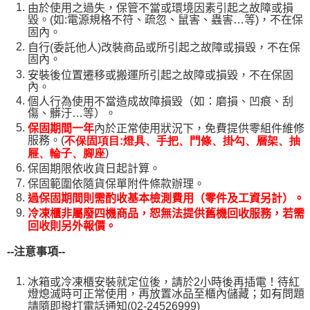
由於使用之過失，保管不當或環境因素引起之故障或損
毀。(如:電源規格不符、疏忽、鼠害、蟲害…等)，不在保
固內。
自行(委託他人)改裝商品或所引起之故障或損毀，不在保
固內。
安裝後位置遷移或搬運所引起之故障或損毀，不在保固
內。
個人行為使用不當造成故障損毀（如：磨損、凹痕、刮
傷、髒汙…等）。
保固期間一年
內於正常使用狀況下，免費提供零組件維修
服務。(
不保固項目:燈具、手把、門條、掛勾、層架、抽
)
屜、輪子、腳座
保固期限依收貨日起計算。
保固範圍依隨貨保單附件條款辦理。
過保固期間則需酌收基本檢測費用（零件及工資另計）。
冷凍櫃非屬廢四機商品，恕無法提供舊機回收服務，若需
回收則另外報價。
--
注意事項--
冰箱或冷凍櫃安裝就定位後，請於2小時後再插電！待紅
燈熄滅時可正常使用，再放置冰品至櫃內儲藏；如有問題
請隨即撥打電話通知(02-24526999)