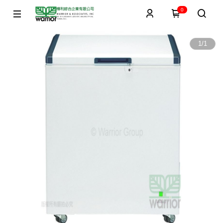
0
1
/
1