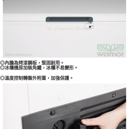
１．透過由恩沛科技股份有限公司提供之「AFTEE先享後付」服務完成之交
易，需依本服務之必要範圍內提供個人資料，並將交易相關給付款項請求債
權轉讓予恩沛科技股份有限公司。
２．關於個人資料處理事宜，請瀏覽以下網址：
https://aftee.tw/terms/#terms3
３．未成年的使用者請事先徵得法定代理人或監護人之同意方可使用
「AFTEE先享後付」，若未經同意申辦者引起之損失，本公司不負相關責
任。
４．使用「AFTEE先享後付」時，將依據個別帳號之用戶狀況，依本公司即
時審查核予不同之上限額度；若仍有額度不足之情形，本公司將視審查結果
請求用戶進行身份認證。
５．嚴禁一人註冊多個帳號或使用他人資訊註冊。若發現惡意使用之情形，
◎內膽為烤漆鋼板，堅固耐用。
恩沛科技股份有限公司將有權停止該用戶之使用額度並採取法律行動。
◎冰櫃機房加裝角鐵，冰櫃不易變形。
◎溫度控制轉盤外附蓋，加強保護。