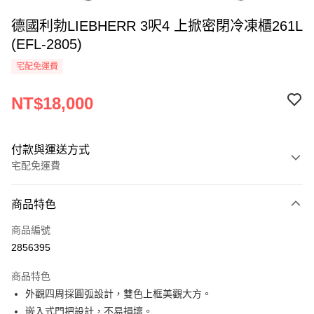
德國利勃LIEBHERR 3呎4 上掀密閉冷凍櫃261L
(EFL-2805)
宅配免運費
NT$18,000
付款與運送方式
宅配免運費
付款方式
商品特色
信用卡一次付款
商品編號
LINE Pay
2856395
Apple Pay
商品特色
街口支付
外觀四周採圓弧設計，雙色上框美觀大方。
嵌入式門把設計，不易損壞。