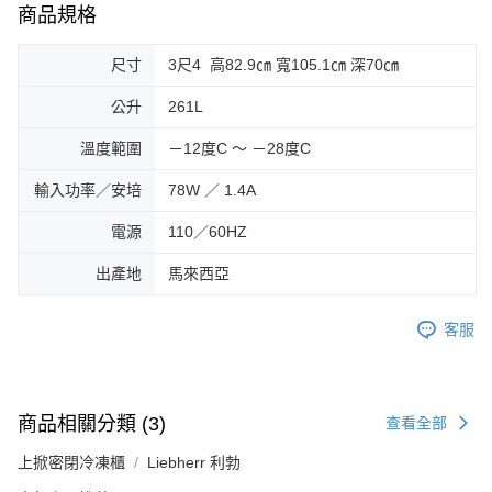
商品規格
尺寸
3尺4 高82.9㎝ 寬105.1㎝ 深70㎝
公升
261L
溫度範圍
－12度C ～ －28度C
輸入功率／安培
78W ／ 1.4A
電源
110／60HZ
出產地
馬來西亞
客服
商品相關分類 (3)
查看全部
上掀密閉冷凍櫃
Liebherr 利勃