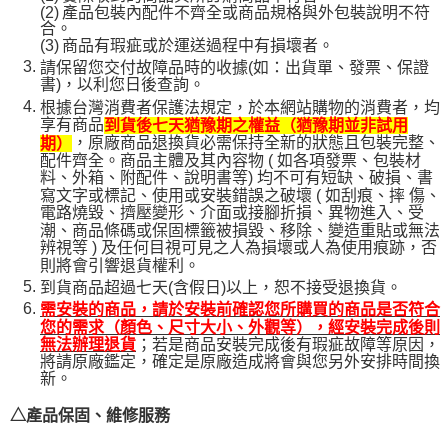
(2)
產品包裝內配件不齊全或商品規格與外包裝說明不符
合。
(3)
商品有瑕疵或於運送過程中有損壞者。
請保留您交付故障品時的收據(如：出貨單、發票、保證
書)，以利您日後查詢。
根據台灣消費者保護法規定，於本網站購物的消費者，均
享有商品
到貨後七天猶豫期之權益（猶豫期並非試用
，原廠商品退換貨必需保持全新的狀態且包裝完整、
期）
配件齊全。商品主體及其內容物 ( 如各項發票、包裝材
料、外箱、附配件、說明書等) 均不可有短缺、破損、書
寫文字或標記、使用或安裝錯誤之破壞 ( 如刮痕、摔 傷、
電路燒毀、擠壓變形、介面或接腳折損、異物進入、受
潮、商品條碼或保固標籤被損毀、移除、變造重貼或無法
辨視等 ) 及任何目視可見之人為損壞或人為使用痕跡，否
則將會引響退貨權利。
到貨商品超過七天(含假日)以上，恕不接受退換貨。
需安裝的商品，請於安裝前確認您所購買的商品是否符合
您的需求（顏色、尺寸大小、外觀等），經安裝完成後則
；若是商品安裝完成後有瑕疵故障等原因，
無法辦理退貨
將請原廠鑑定，確定是原廠造成將會與您另外安排時間換
新。
△產品保固、維修服務