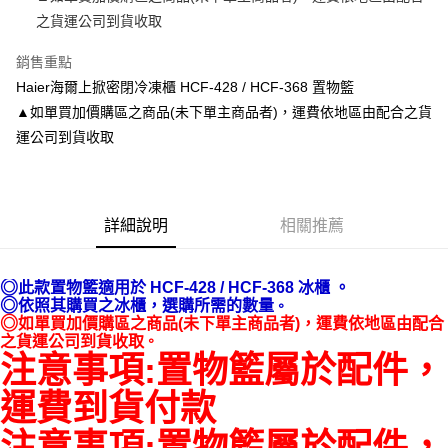
悠遊付
之貨運公司到貨收取
AFTEE先享後付
銷售重點
相關說明
Haier海爾上掀密閉冷凍櫃 HCF-428 / HCF-368 置物籃
【關於「AFTEE先享後付」】
AFTEE先享後付是「在收到商品之後才付款」的支付方式。 讓您購物簡單
▲如單買加價購區之商品(未下單主商品者)，運費依地區由配合之貨
運送方式
便利好安心！
運公司到貨收取
１．簡單：不需註冊會員、不需綁卡、不需儲值。
宅配(請注意配件不含在免運內)
２．便利：只要手機號碼，簡訊認證，即可結帳。
免運費
３．安心：先確認商品／服務後，再付款。
【「AFTEE先享後付」結帳流程】
詳細說明
相關推薦
１．於結帳方式選擇「AFTEE先享後付」後，將跳轉至「AFTEE先享後付」
結帳頁面，進行簡訊認證並確認金額後，即可完成結帳。
２．訂單成立數日內，您將收到繳費通知簡訊。
◎
３．收到繳費通知簡訊後14天內，點擊此簡訊中的連結，可透過四大超商／
此款置物籃適用於 HCF-428 / HCF-368 冰櫃 。
◎
ATM／網路銀行／等多元方式進行付款，方視為交易完成。
，
依照其購買之冰櫃
選購所需的數量
。
◎
※ 請注意：結帳手續完成當下不需立刻繳費，但若您需要取消訂單，請聯絡
如單買加價購區之商品(未下單主商品者)
，
運費依地區由配合
購買商品的店家。未經商家同意取消之訂單仍視為有效，需透過AFTEE先享
之貨運公司到貨收取
。
注意事項:置物籃屬於配件，
後付繳納相關費用。
※ 交易是否成功請以「AFTEE先享後付 」之結帳頁面顯示為準，若有關於
是否繳費成功／繳費後需取消欲退款等相關疑問，請聯繫「AFTEE先享後付
運費到貨付款
客戶支援中心」
https://netprotections.freshdesk.com/support/home
注意事項:置物籃屬於配件，
【注意事項】