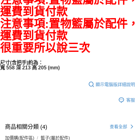
１．透過由恩沛科技股份有限公司提供之「AFTEE先享後付」服務完成之交
運費到貨付款
易，需依本服務之必要範圍內提供個人資料，並將交易相關給付款項請求債
權轉讓予恩沛科技股份有限公司。
注意事項:置物籃屬於配件，
２．關於個人資料處理事宜，請瀏覽以下網址：
https://aftee.tw/terms/#terms3
運費到貨付款
３．未成年的使用者請事先徵得法定代理人或監護人之同意方可使用
「AFTEE先享後付」，若未經同意申辦者引起之損失，本公司不負相關責
很重要所以說三次
任。
４．使用「AFTEE先享後付」時，將依據個別帳號之用戶狀況，依本公司即
時審查核予不同之上限額度；若仍有額度不足之情形，本公司將視審查結果
請求用戶進行身份認證。
尺寸(含把手)約為：
５．嚴禁一人註冊多個帳號或使用他人資訊註冊。若發現惡意使用之情形，
寬 558 深 213 高 205 (mm)
恩沛科技股份有限公司將有權停止該用戶之使用額度並採取法律行動。
顯示電腦版詳細說明
客服
商品相關分類 (4)
查看全部
加價購(配件區)
籃子(屬於配件)