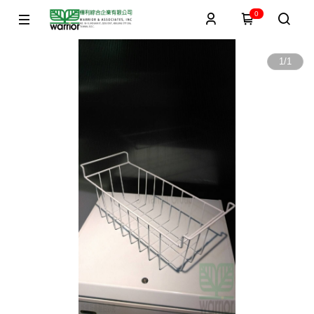
0
1
/
1