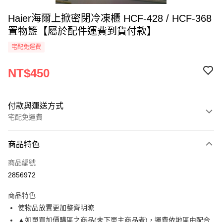
Haier海爾上掀密閉冷凍櫃 HCF-428 / HCF-368
置物籃【屬於配件運費到貨付款】
宅配免運費
NT$450
付款與運送方式
宅配免運費
付款方式
商品特色
信用卡一次付款
商品編號
LINE Pay
2856972
Apple Pay
商品特色
街口支付
使物品放置更加整齊明瞭
▲如單買加價購區之商品(未下單主商品者)，運費依地區由配合