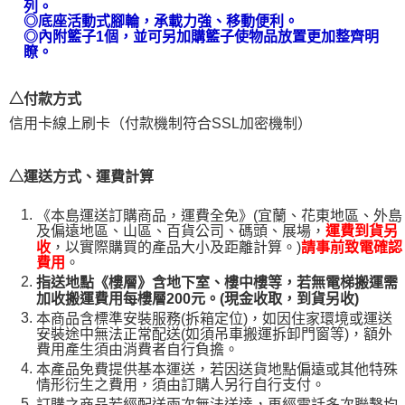
列。
易，需依本服務之必要範圍內提供個人資料，並將交易相關給付款項請求債
◎
底座活動式腳輪，承載力強、移動便利
。
權轉讓予恩沛科技股份有限公司。
◎內附籃子1個，並可另加購籃子使物品放置更加整齊明
２．關於個人資料處理事宜，請瀏覽以下網址：
瞭。
https://aftee.tw/terms/#terms3
３．未成年的使用者請事先徵得法定代理人或監護人之同意方可使用
「AFTEE先享後付」，若未經同意申辦者引起之損失，本公司不負相關責
△付款方式
任。
信用卡線上刷卡（付款機制符合SSL加密機制）
４．使用「AFTEE先享後付」時，將依據個別帳號之用戶狀況，依本公司即
時審查核予不同之上限額度；若仍有額度不足之情形，本公司將視審查結果
請求用戶進行身份認證。
５．嚴禁一人註冊多個帳號或使用他人資訊註冊。若發現惡意使用之情形，
△運送方式、運費計算
恩沛科技股份有限公司將有權停止該用戶之使用額度並採取法律行動。
《本島運送訂購商品，運費全免》(宜蘭、花東地區、外島
及偏遠地區、山區、百貨公司、碼頭、展場，
運費到貨另
，以實際購買的產品大小及距離計算。)
收
請事前致電確認
。
費用
指送地點《樓層》含地下室、樓中樓等，若無電梯搬運需
加收搬運費用每樓層200元。(現金收取，到貨另收)
本商品含標準安裝服務(拆箱定位)，如因住家環境或運送
安裝途中無法正常配送(如須吊車搬運拆卸門窗等)，額外
費用產生須由消費者自行負擔。
本產品免費提供基本運送，若因送貨地點偏遠或其他特殊
情形衍生之費用，須由訂購人另行自行支付。
訂購之商品若經配送兩次無法送達，再經電話多次聯繫均