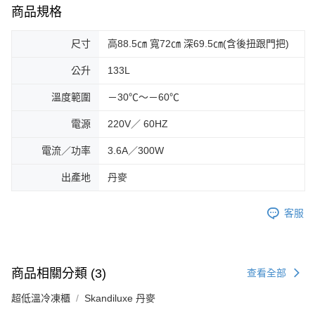
商品規格
尺寸
高88.5㎝ 寬72㎝ 深69.5㎝(含後扭跟門把)
公升
133L
溫度範圍
－30℃～－60℃
電源
220V／ 60HZ
電流／功率
3.6A／300W
出產地
丹麥
客服
商品相關分類 (3)
查看全部
超低溫冷凍櫃
Skandiluxe 丹麥