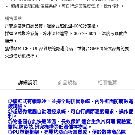
AFTEE先享後付
超級微電腦自動溫控系統，可自行調節溫度需求、操作便利。
相關說明
銷售重點
【關於「AFTEE先享後付」】
AFTEE先享後付是「在收到商品之後才付款」的支付方式。 讓您購物簡單
丹麥原裝進口高品質，密閉式超低溫-60℃冷凍櫃。
運送方式
便利好安心！
採壁冷式聚冷系統，冷凍溫控達零下-30℃～-60℃，溫度液晶數位
１．簡單：不需註冊會員、不需綁卡、不需儲值。
宅配(請注意配件不含在免運內)
２．便利：只要手機號碼，簡訊認證，即可結帳。
顯示。
免運費
３．安心：先確認商品／服務後，再付款。
獲得歐盟 CE、UL 品質規範認證商品，並符合GMP冷凍食品規範要
求設備功能標準。
【「AFTEE先享後付」結帳流程】
１．於結帳方式選擇「AFTEE先享後付」後，將跳轉至「AFTEE先享後付」
結帳頁面，進行簡訊認證並確認金額後，即可完成結帳。
２．訂單成立數日內，您將收到繳費通知簡訊。
３．收到繳費通知簡訊後14天內，點擊此簡訊中的連結，可透過四大超商／
詳細說明
商品規格
相關推薦
ATM／網路銀行／等多元方式進行付款，方視為交易完成。
※ 請注意：結帳手續完成當下不需立刻繳費，但若您需要取消訂單，請聯絡
購買商品的店家。未經商家同意取消之訂單仍視為有效，需透過AFTEE先享
後付繳納相關費用。
◎
腹壁式有霜聚冷，並採全銅排管系統、內外壁面防腐蝕電
※ 交易是否成功請以「AFTEE先享後付 」之結帳頁面顯示為準，若有關於
鍍鋼板。
是否繳費成功／繳費後需取消欲退款等相關疑問，請聯繫「AFTEE先享後付
◎
超級微電腦自動溫控系統，可自行調節溫度需求、操作便
客戶支援中心」
https://netprotections.freshdesk.com/support/home
利。
物品儲存能快速降溫、長效保鮮,適合生魚片料理,實驗室,
◎
醫院,防疫站,研究機構等低溫儲存物品。
【注意事項】
◎
PU塑鋼框架，亮麗烤漆面板富質感，便於散裝商品陳
１．透過由恩沛科技股份有限公司提供之「AFTEE先享後付」服務完成之交