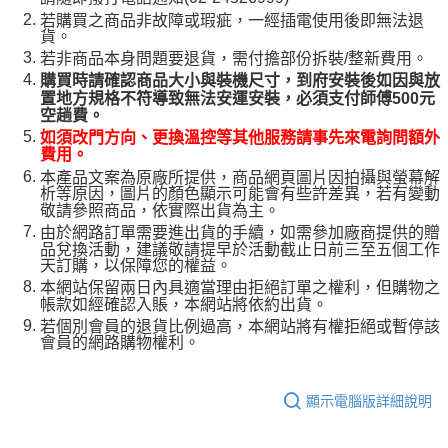
若購買之商品非故障或瑕疵，一經插電使用後即無法退
貨。
若非商品本身問題要退貨，需付擔部份拆裝/整新費用。
購買時請確認商品大小與裝機尺寸，到府安裝後如因與放
置地方規格不符導致無法安運安裝，必須支付師傅500元
空趟費。
如須改門方向、更換溫控等其他服務請事先來電詢問額外
費用。
本產品文案為原廠所提供，商品網頁圖片因拍攝與螢幕解
析等原因，圖片的顏色顯示可能會有些許差異，若有變動
敬請參照商品，依實際出貨為主。
由於網路訂單需要進出貨的手續，如需參加廠商提供的贈
品兌換活動，建議敬請提早於活動截止日前三至五個工作
天訂購，以保障您的權益。
本網站保留兩日內具適當理由拒絕訂單之權利，但購物之
帳款如經確認入賬，本網站將依約出貨。
若個別會員的退貨比例過高，本網站將有權拒絕或暫停該
會員的網路購物權利。
顯示電腦版詳細說明