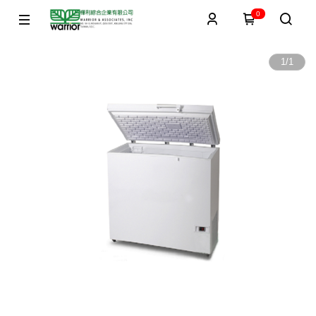
0
1
/
1