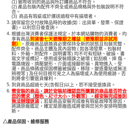
(1)
實際收到的商品與所訂購商品不符合。
(2)
產品包裝內配件不齊全或商品規格與外包裝說明不符
合。
(3)
商品有瑕疵或於運送過程中有損壞者。
請保留您交付故障品時的收據(如：出貨單、發票、保證
書)，以利您日後查詢。
根據台灣消費者保護法規定，於本網站購物的消費者，均
享有商品
到貨後七天猶豫期之權益（猶豫期並非試用
，原廠商品退換貨必需保持全新的狀態且包裝完整、
期）
配件齊全。商品主體及其內容物 ( 如各項發票、包裝材
料、外箱、附配件、說明書等) 均不可有短缺、破損、書
寫文字或標記、使用或安裝錯誤之破壞 ( 如刮痕、摔 傷、
電路燒毀、擠壓變形、介面或接腳折損、異物進入、受
潮、商品條碼或保固標籤被損毀、移除、變造重貼或無法
辨視等 ) 及任何目視可見之人為損壞或人為使用痕跡，否
則將會引響退貨權利。
到貨商品超過七天(含假日)以上，恕不接受退換貨。
需安裝的商品，請於安裝前確認您所購買的商品是否符合
您的需求（顏色、尺寸大小、外觀等），經安裝完成後則
；若是商品安裝完成後有瑕疵故障等原因，
無法辦理退貨
將請原廠鑑定，確定是原廠造成將會與您另外安排時間換
新。
△產品保固、維修服務