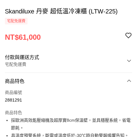
Skandiluxe 丹麥 超低溫冷凍櫃 (LTW-225)
宅配免運費
NT$61,000
付款與運送方式
宅配免運費
付款方式
商品特色
信用卡一次付款
商品編號
LINE Pay
2881291
Apple Pay
商品特色
街口支付
採歐洲高效能壓縮機及超厚實8cm保溫壁，並具穩壓系統，省電
節耗。
悠遊付
具溫度預警系統，斷電或溫度低於-30℃時自動警報鳴響告知。