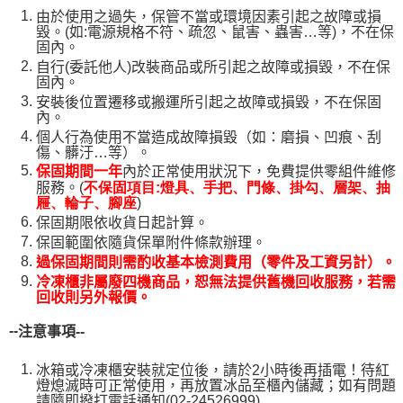
由於使用之過失，保管不當或環境因素引起之故障或損
毀。(如:電源規格不符、疏忽、鼠害、蟲害…等)，不在保
固內。
自行(委託他人)改裝商品或所引起之故障或損毀，不在保
固內。
安裝後位置遷移或搬運所引起之故障或損毀，不在保固
內。
個人行為使用不當造成故障損毀（如：磨損、凹痕、刮
傷、髒汙…等）。
保固期間一年
內於正常使用狀況下，免費提供零組件維修
服務。(
不保固項目:燈具、手把、門條、掛勾、層架、抽
)
屜、輪子、腳座
保固期限依收貨日起計算。
保固範圍依隨貨保單附件條款辦理。
過保固期間則需酌收基本檢測費用（零件及工資另計）。
冷凍櫃非屬廢四機商品，恕無法提供舊機回收服務，若需
回收則另外報價。
--
注意事項--
冰箱或冷凍櫃安裝就定位後，請於2小時後再插電！待紅
燈熄滅時可正常使用，再放置冰品至櫃內儲藏；如有問題
請隨即撥打電話通知(02-24526999)