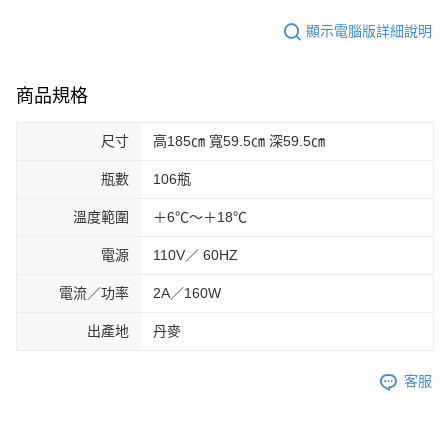
顯示電腦版詳細說明
商品規格
尺寸
高185㎝ 寬59.5㎝ 深59.5㎝
瓶數
106瓶
溫度範圍
＋6℃～＋18℃
電源
110V／ 60HZ
電流／功率
2A／160W
出產地
丹麥
客服