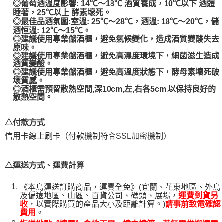
◎葡萄酒溫度影響: 14℃～18℃ 酒質養成，10℃以下 酒體
１．透過由恩沛科技股份有限公司提供之「AFTEE先享後付」服務完成之交
睡著，25℃以上 酵素壞死。
易，需依本服務之必要範圍內提供個人資料，並將交易相關給付款項請求債
◎最佳品酒氛圍:室溫: 25℃～28℃，酒溫: 18℃～20℃，儲
權轉讓予恩沛科技股份有限公司。
酒恒溫: 12℃～15℃。
２．關於個人資料處理事宜，請瀏覽以下網址：
◎建議使用專業儲酒櫃，避免氣候變化，造成酒質變酸失去
https://aftee.tw/terms/#terms3
原味。
３．未成年的使用者請事先徵得法定代理人或監護人之同意方可使用
◎建議使用專業儲酒櫃，避免高濕度環境下，細菌滋生造成
「AFTEE先享後付」，若未經同意申辦者引起之損失，本公司不負相關責
酒質變酸。
任。
◎建議使用專業儲酒櫃，避免高溫度狀態下，酵母素壞死破
壞質感。
４．使用「AFTEE先享後付」時，將依據個別帳號之用戶狀況，依本公司即
◎酒櫃需預留散熱空間,深10cm,左,右各5cm,以保持良好的
時審查核予不同之上限額度；若仍有額度不足之情形，本公司將視審查結果
散熱空間。
請求用戶進行身份認證。
５．嚴禁一人註冊多個帳號或使用他人資訊註冊。若發現惡意使用之情形，
恩沛科技股份有限公司將有權停止該用戶之使用額度並採取法律行動。
△付款方式
信用卡線上刷卡（付款機制符合SSL加密機制）
△運送方式、運費計算
《本島運送訂購商品，運費全免》(宜蘭、花東地區、外島
及偏遠地區、山區、百貨公司、碼頭、展場，
運費到貨另
，以實際購買的產品大小及距離計算。)
收
請事前致電確認
。
費用