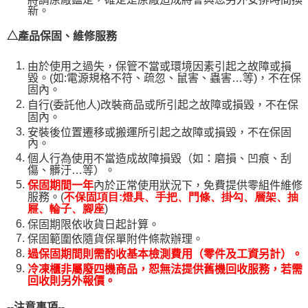
新。
△產品保固、維修服務
由於使用之過失，保管不當或環境因素引起之故障或損
毀。(如:電源規格不符、疏忽、鼠害、蟲害…等)，不在保
固內。
自行(委託他人)改裝商品或所引起之故障或損毀，不在保
固內。
安裝後位置遷移或搬運所引起之故障或損毀，不在保固
內。
個人行為使用不當造成故障損毀（如：磨損、凹痕、刮
傷、髒汙…等）。
保固期間一年
內於正常使用狀況下，免費提供零組件維修
服務。(
不保固項目:燈具、手把、門條、掛勾、層架、抽
)
屜、輪子、腳座
保固期限依收貨日起計算。
保固範圍依隨貨保單附件條款辦理。
過保固期間則需酌收基本檢測費用（零件及工資另計）。
冷凍櫃非屬廢四機商品，恕無法提供舊機回收服務，若需
回收則另外報價。
--
注意事項--