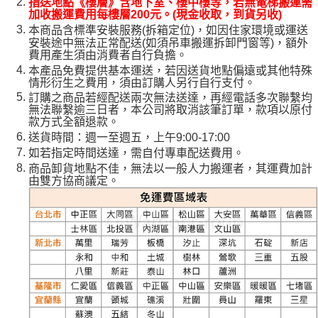
指送地點《樓層》含地下室、樓中樓等，若無電梯搬運需
加收搬運費用每樓層200元。(現金收取，到貨另收)
本商品含標準安裝服務(拆箱定位)，如因住家環境或運送
安裝途中無法正常配送(如須吊車搬運拆卸門窗等)，額外
費用產生須由消費者自行負擔。
本產品免費提供基本運送，若因送貨地點偏遠或其他特殊
情形衍生之費用，須由訂購人另行自行支付。
訂購之商品若經配送兩次無法送達，再經電話多次聯繫均
無法聯繫逾三日者，本公司將取消該筆訂單，款項以原付
款方式全額退款。
送貨時間：週一至週五，上午9:00-17:00
如若指定時間送達，需自付專車配送費用。
商品卸貨地點不佳，無法以一般人力搬運者，其運費加計
由雙方協商議定。