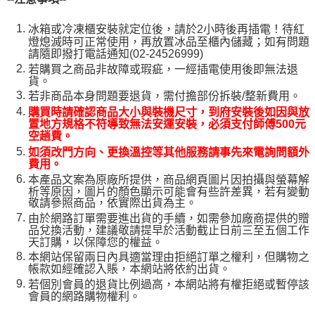
冰箱或冷凍櫃安裝就定位後，請於2小時後再插電！待紅
燈熄滅時可正常使用，再放置冰品至櫃內儲藏；如有問題
請隨即撥打電話通知(02-24526999)
若購買之商品非故障或瑕疵，一經插電使用後即無法退
貨。
若非商品本身問題要退貨，需付擔部份拆裝/整新費用。
購買時請確認商品大小與裝機尺寸，到府安裝後如因與放
置地方規格不符導致無法安運安裝，必須支付師傅500元
空趟費。
如須改門方向、更換溫控等其他服務請事先來電詢問額外
費用。
本產品文案為原廠所提供，商品網頁圖片因拍攝與螢幕解
析等原因，圖片的顏色顯示可能會有些許差異，若有變動
敬請參照商品，依實際出貨為主。
由於網路訂單需要進出貨的手續，如需參加廠商提供的贈
品兌換活動，建議敬請提早於活動截止日前三至五個工作
天訂購，以保障您的權益。
本網站保留兩日內具適當理由拒絕訂單之權利，但購物之
帳款如經確認入賬，本網站將依約出貨。
若個別會員的退貨比例過高，本網站將有權拒絕或暫停該
會員的網路購物權利。