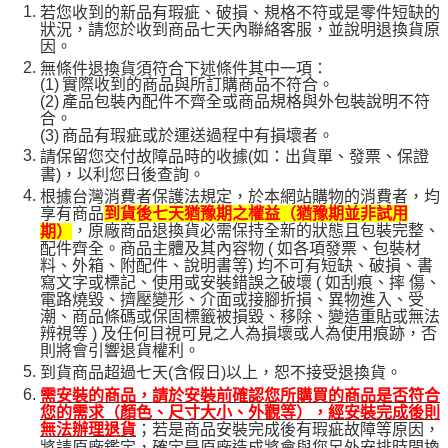
若您收到的新品有瑕疵、破損、規格不符或是零件短缺的
狀況，請您於收到商品七天內聯絡客服，並說明退換貨原
因。
無條件退換貨須符合下述條件其中一項：
(1)
實際收到的商品與所訂購商品不符合。
(2)
產品包裝內配件不齊全或商品規格與外包裝說明不符
合。
(3)
商品有瑕疵或於運送過程中有損壞者。
請保留您交付故障品時的收據(如：出貨單、發票、保證
書)，以利您日後查詢。
根據台灣消費者保護法規定，於本網站購物的消費者，均
享有商品
到貨後七天猶豫期之權益（猶豫期並非試用
，原廠商品退換貨必需保持全新的狀態且包裝完整、
期）
配件齊全。商品主體及其內容物 ( 如各項發票、包裝材
料、外箱、附配件、說明書等) 均不可有短缺、破損、書
寫文字或標記、使用或安裝錯誤之破壞 ( 如刮痕、摔 傷、
電路燒毀、擠壓變形、介面或接腳折損、異物進入、受
潮、商品條碼或保固標籤被損毀、移除、變造重貼或無法
辨視等 ) 及任何目視可見之人為損壞或人為使用痕跡，否
則將會引響退貨權利。
到貨商品超過七天(含假日)以上，恕不接受退換貨。
需安裝的商品，請於安裝前確認您所購買的商品是否符合
您的需求（顏色、尺寸大小、外觀等），經安裝完成後則
；若是商品安裝完成後有瑕疵故障等原因，
無法辦理退貨
將請原廠鑑定，確定是原廠造成將會與您另外安排時間換