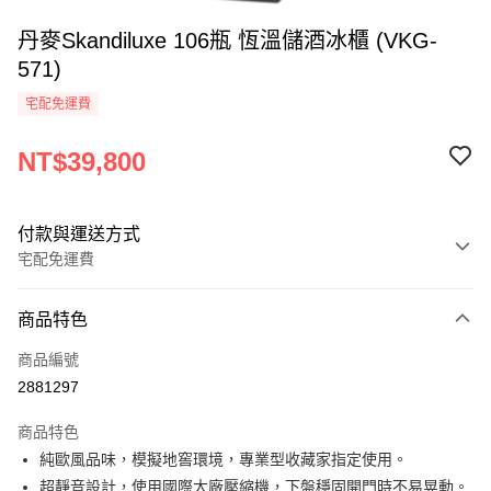
丹麥Skandiluxe 106瓶 恆溫儲酒冰櫃 (VKG-
571)
宅配免運費
NT$39,800
付款與運送方式
宅配免運費
付款方式
商品特色
信用卡一次付款
商品編號
LINE Pay
2881297
Apple Pay
商品特色
街口支付
純歐風品味，模擬地窖環境，專業型收藏家指定使用。
超靜音設計，使用國際大廠壓縮機，下盤穩固開門時不易晃動。