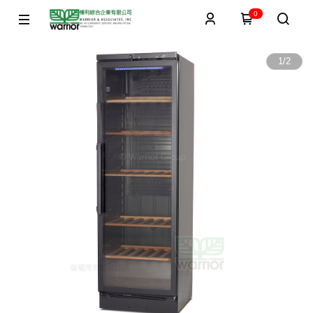
0
1
/
2