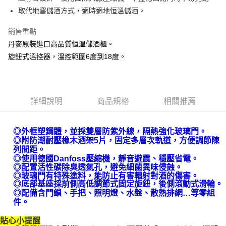
悠遊付
取代地窖儲酒方式，適時適地恒溫儲酒。
AFTEE先享後付
銷售重點
相關說明
丹麥原裝進口高品質恒溫儲酒櫃。
【關於「AFTEE先享後付」】
AFTEE先享後付是「在收到商品之後才付款」的支付方式。 讓您購物簡單
旋鈕式溫控器，溫控範圍6度到18度。
運送方式
便利好安心！
１．簡單：不需註冊會員、不需綁卡、不需儲值。
宅配(請注意配件不含在免運內)
２．便利：只要手機號碼，簡訊認證，即可結帳。
免運費
３．安心：先確認商品／服務後，再付款。
詳細說明
商品規格
相關推薦
【「AFTEE先享後付」結帳流程】
１．於結帳方式選擇「AFTEE先享後付」後，將跳轉至「AFTEE先享後付」
結帳頁面，進行簡訊認證並確認金額後，即可完成結帳。
◎外框塑鋼體，並採雙層防紫外線，隔熱強化玻璃門。
２．訂單成立數日內，您將收到繳費通知簡訊。
◎附防潮耐壓橡木酒架5片，固定多層次軌道，方便調節陳
３．收到繳費通知簡訊後14天內，點擊此簡訊中的連結，可透過四大超商／
列間距。
ATM／網路銀行／等多元方式進行付款，方視為交易完成。
◎使用德國Danfoss壓縮機，靜音避震、穩壓省電。
※ 請注意：結帳手續完成當下不需立刻繳費，但若您需要取消訂單，請聯絡
◎配置活性碳除臭透氣孔，避免細菌異味侵蝕。
購買商品的店家。未經商家同意取消之訂單仍視為有效，需透過AFTEE先享
◎玻璃門有特殊塗料，能防止有害輻射對酒的傷害。
後付繳納相關費用。
◎底部基座採前側高低調節式固定旋鈕，後側滾動式滑輪。
※ 交易是否成功請以「AFTEE先享後付 」之結帳頁面顯示為準，若有關於
◎配備含門鎖、手把、照明燈、水盤、散熱排網…等零組
是否繳費成功／繳費後需取消欲退款等相關疑問，請聯繫「AFTEE先享後付
件。
客戶支援中心」
https://netprotections.freshdesk.com/support/home
貼心小提醒
【注意事項】