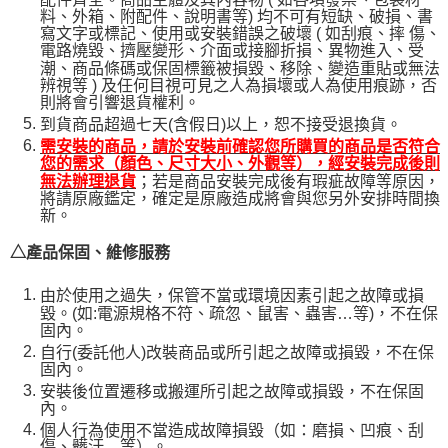
料、外箱、附配件、說明書等) 均不可有短缺、破損、書
寫文字或標記、使用或安裝錯誤之破壞 ( 如刮痕、摔 傷、
電路燒毀、擠壓變形、介面或接腳折損、異物進入、受
潮、商品條碼或保固標籤被損毀、移除、變造重貼或無法
辨視等 ) 及任何目視可見之人為損壞或人為使用痕跡，否
則將會引響退貨權利。
到貨商品超過七天(含假日)以上，恕不接受退換貨。
需安裝的商品，請於安裝前確認您所購買的商品是否符合
您的需求（顏色、尺寸大小、外觀等），經安裝完成後則
；若是商品安裝完成後有瑕疵故障等原因，
無法辦理退貨
將請原廠鑑定，確定是原廠造成將會與您另外安排時間換
新。
△產品保固、維修服務
由於使用之過失，保管不當或環境因素引起之故障或損
毀。(如:電源規格不符、疏忽、鼠害、蟲害…等)，不在保
固內。
自行(委託他人)改裝商品或所引起之故障或損毀，不在保
固內。
安裝後位置遷移或搬運所引起之故障或損毀，不在保固
內。
個人行為使用不當造成故障損毀（如：磨損、凹痕、刮
傷、髒汙…等）。