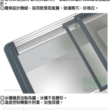
計。
◎
邊條設計精細、採用軟質阻氣簾，玻璃輕巧、好推拉。
◎
冰櫃機房加裝角鐵，冰櫃不易變形。
◎
溫度控制轉盤外附蓋，加強保護。