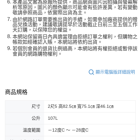
本產品文案為原廠所提供，商品網頁圖片因拍攝與螢幕解
析等原因，圖片的顏色顯示可能會有些許差異，若有變動
敬請參照商品，依實際出貨為主。
由於網路訂單需要進出貨的手續，如需參加廠商提供的贈
品兌換活動，建議敬請提早於活動截止日前三至五個工作
天訂購，以保障您的權益。
本網站保留兩日內具適當理由拒絕訂單之權利，但購物之
帳款如經確認入賬，本網站將依約出貨。
若個別會員的退貨比例過高，本網站將有權拒絕或暫停該
會員的網路購物權利。
顯示電腦版詳細說明
商品規格
尺寸
2尺5 高82.5㎝ 寬75.1㎝ 深46.1㎝
公升
107L
溫度範圍
－12度C ～ －28度C