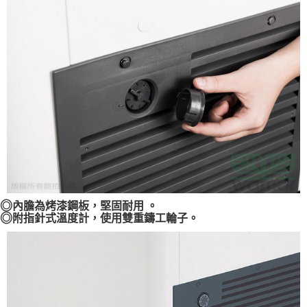
◎
內膽為烤漆鋼板，堅固耐用 。
◎
附指針式溫度計，使用雙重鑄工輪子。