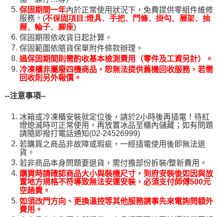
保固期間一年
內於正常使用狀況下，免費提供零組件維修
服務。(
不保固項目:燈具、手把、門條、掛勾、層架、抽
)
屜、輪子、腳座
保固期限依收貨日起計算。
保固範圍依隨貨保單附件條款辦理。
過保固期間則需酌收基本檢測費用（零件及工資另計）。
冷凍櫃非屬廢四機商品，恕無法提供舊機回收服務，若需
回收則另外報價。
--
注意事項--
冰箱或冷凍櫃安裝就定位後，請於2小時後再插電！待紅
燈熄滅時可正常使用，再放置冰品至櫃內儲藏；如有問題
請隨即撥打電話通知(02-24526999)
若購買之商品非故障或瑕疵，一經插電使用後即無法退
貨。
若非商品本身問題要退貨，需付擔部份拆裝/整新費用。
購買時請確認商品大小與裝機尺寸，到府安裝後如因與放
置地方規格不符導致無法安運安裝，必須支付師傅500元
空趟費。
如須改門方向、更換溫控等其他服務請事先來電詢問額外
費用。