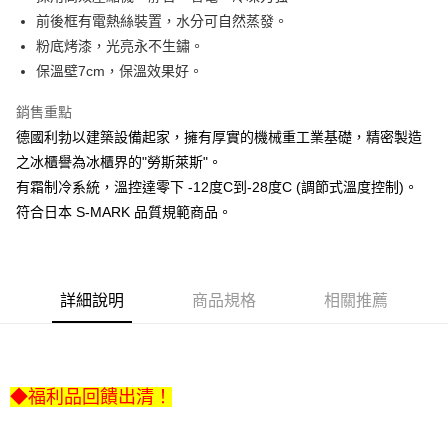
悠遊付
前後框有電熱絲裝置，水分可自然蒸發。
AFTEE先享後付
粉底烤漆，光亮永不生鏽。
相關說明
保溫壁7cm，保溫效果好。
【關於「AFTEE先享後付」】
AFTEE先享後付是「在收到商品之後才付款」的支付方式。 讓您購物簡單
銷售重點
運送方式
便利好安心！
德國利勃以建築設備起家，擁有厚實的機械重工業基礎，精密製造
１．簡單：不需註冊會員、不需綁卡、不需儲值。
宅配(請注意配件不含在免運內)
２．便利：只要手機號碼，簡訊認證，即可結帳。
之冰櫃譽為冰櫃界的"勞斯萊斯"。
免運費
３．安心：先確認商品／服務後，再付款。
有霜制冷系統，溫控達零下 -12度C到-28度C (調節式溫度控制)。
符合日本 S-MARK 品質規範商品。
【「AFTEE先享後付」結帳流程】
１．於結帳方式選擇「AFTEE先享後付」後，將跳轉至「AFTEE先享後付」
結帳頁面，進行簡訊認證並確認金額後，即可完成結帳。
２．訂單成立數日內，您將收到繳費通知簡訊。
３．收到繳費通知簡訊後14天內，點擊此簡訊中的連結，可透過四大超商／
詳細說明
商品規格
相關推薦
ATM／網路銀行／等多元方式進行付款，方視為交易完成。
※ 請注意：結帳手續完成當下不需立刻繳費，但若您需要取消訂單，請聯絡
購買商品的店家。未經商家同意取消之訂單仍視為有效，需透過AFTEE先享
後付繳納相關費用。
※ 交易是否成功請以「AFTEE先享後付 」之結帳頁面顯示為準，若有關於
是否繳費成功／繳費後需取消欲退款等相關疑問，請聯繫「AFTEE先享後付
◆福利品回饋出清！
客戶支援中心」
https://netprotections.freshdesk.com/support/home
【注意事項】