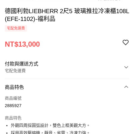
德國利勃LIEBHERR 2尺5 玻璃推拉冷凍櫃108L
(EFE-1102)-福利品
宅配免運費
NT$13,000
付款與運送方式
宅配免運費
付款方式
商品特色
信用卡一次付款
商品編號
LINE Pay
2885927
Apple Pay
商品特色
街口支付
外觀四周採圓弧設計，雙色上框美觀大方。
採用高效壓縮機，靜音、省電、冷凍力強。