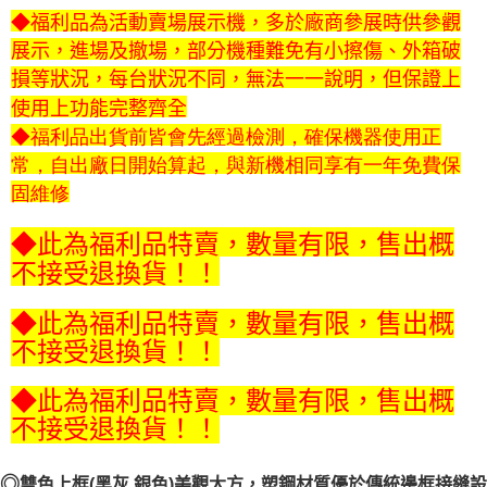
１．透過由恩沛科技股份有限公司提供之「AFTEE先享後付」服務完成之交
◆福利品為活動賣場展示機，多於廠商參展時供參觀
易，需依本服務之必要範圍內提供個人資料，並將交易相關給付款項請求債
展示，進場及撤場，部分機種難免有小擦傷、外箱破
權轉讓予恩沛科技股份有限公司。
損等狀況，每台狀況不同，無法一一說明，但保證上
２．關於個人資料處理事宜，請瀏覽以下網址：
https://aftee.tw/terms/#terms3
使用上功能完整齊全
３．未成年的使用者請事先徵得法定代理人或監護人之同意方可使用
◆福利品出貨前皆會先經過檢測，確保機器使用正
「AFTEE先享後付」，若未經同意申辦者引起之損失，本公司不負相關責
任。
常，自出廠日開始算起，與新機相同享有一年免費保
４．使用「AFTEE先享後付」時，將依據個別帳號之用戶狀況，依本公司即
固維修
時審查核予不同之上限額度；若仍有額度不足之情形，本公司將視審查結果
請求用戶進行身份認證。
５．嚴禁一人註冊多個帳號或使用他人資訊註冊。若發現惡意使用之情形，
◆此為福利品特賣，數量有限，售出概
恩沛科技股份有限公司將有權停止該用戶之使用額度並採取法律行動。
不接受退換貨！！
◆此為福利品特賣，數量有限，售出概
不接受退換貨！！
◆此為福利品特賣，數量有限，售出概
不接受退換貨！！
◎
雙色上框(黑灰 銀色)美觀大方，塑鋼材質優於傳統邊框接縫設