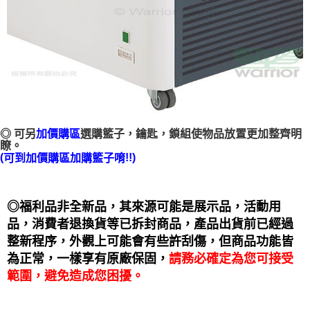
◎ 可另
加價購區
選購籃子，鑰匙，鎖組
使物品放置更加整齊明
瞭。
(
!!)
可到
加購籃子唷
加價購區
◎福利品非全新品，其來源可能是展示品，活動用
品，消費者退換貨等已拆封商品，產品出貨前已經過
整新程序，外觀上可能會有些許刮傷，但商品功能皆
為正常，一樣享有原廠保固，
請務必確定為您可接受
範圍，避免造成您困擾。