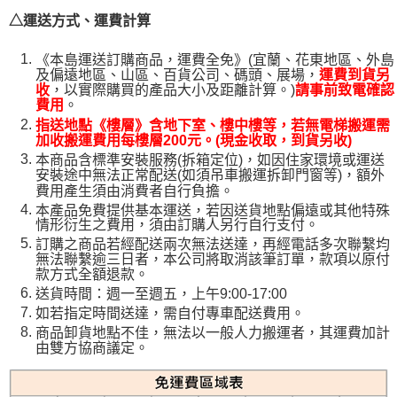
△運送方式、運費計算
《本島運送訂購商品，運費全免》(宜蘭、花東地區、外島
及偏遠地區、山區、百貨公司、碼頭、展場，
運費到貨另
，以實際購買的產品大小及距離計算。)
收
請事前致電確認
。
費用
指送地點《樓層》含地下室、樓中樓等，若無電梯搬運需
加收搬運費用每樓層200元。(現金收取，到貨另收)
本商品含標準安裝服務(拆箱定位)，如因住家環境或運送
安裝途中無法正常配送(如須吊車搬運拆卸門窗等)，額外
費用產生須由消費者自行負擔。
本產品免費提供基本運送，若因送貨地點偏遠或其他特殊
情形衍生之費用，須由訂購人另行自行支付。
訂購之商品若經配送兩次無法送達，再經電話多次聯繫均
無法聯繫逾三日者，本公司將取消該筆訂單，款項以原付
款方式全額退款。
送貨時間：週一至週五，上午9:00-17:00
如若指定時間送達，需自付專車配送費用。
商品卸貨地點不佳，無法以一般人力搬運者，其運費加計
由雙方協商議定。