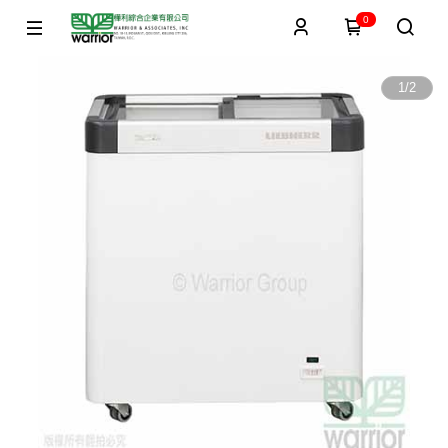
0
1
/
2