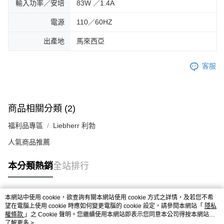
輸入功率／安培
83W ／1.4A
電源
110／60HZ
出產地
馬來西亞
客服
商品相關分類 (2)
福利品專區
Liebherr 利勃
人氣商品推薦
本分類熱銷
全站排行
本網站中使用 cookie，欲查詢有關本網站使用 cookie 方式之詳情，及若您不希
熱門標籤
望在電腦上使用 cookie 時應如何變更電腦的 cookie 設定，請參閱本網站「
隱私
權條款
」之 Cookie 聲明。您繼續使用本網站即表示您同意本公司得按本網站使
用條款之 Cookie 聲明使用 cookie。
了解更多 >