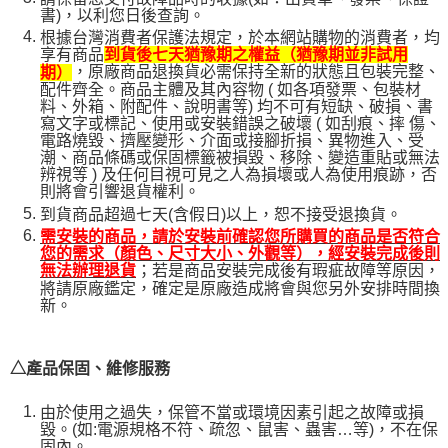
書)，以利您日後查詢。
根據台灣消費者保護法規定，於本網站購物的消費者，均
享有商品
到貨後七天猶豫期之權益（猶豫期並非試用
，原廠商品退換貨必需保持全新的狀態且包裝完整、
期）
配件齊全。商品主體及其內容物 ( 如各項發票、包裝材
料、外箱、附配件、說明書等) 均不可有短缺、破損、書
寫文字或標記、使用或安裝錯誤之破壞 ( 如刮痕、摔 傷、
電路燒毀、擠壓變形、介面或接腳折損、異物進入、受
潮、商品條碼或保固標籤被損毀、移除、變造重貼或無法
辨視等 ) 及任何目視可見之人為損壞或人為使用痕跡，否
則將會引響退貨權利。
到貨商品超過七天(含假日)以上，恕不接受退換貨。
需安裝的商品，請於安裝前確認您所購買的商品是否符合
您的需求（顏色、尺寸大小、外觀等），經安裝完成後則
；若是商品安裝完成後有瑕疵故障等原因，
無法辦理退貨
將請原廠鑑定，確定是原廠造成將會與您另外安排時間換
新。
△產品保固、維修服務
由於使用之過失，保管不當或環境因素引起之故障或損
毀。(如:電源規格不符、疏忽、鼠害、蟲害…等)，不在保
固內。