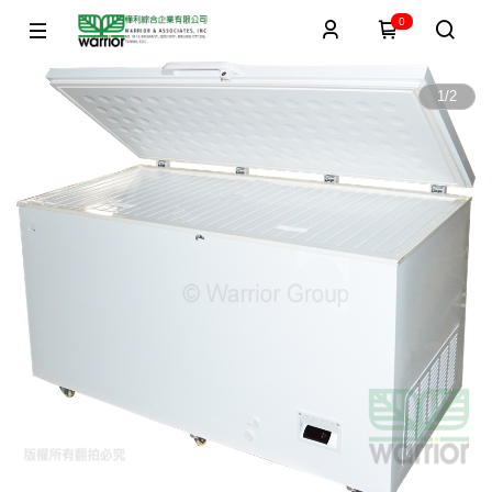
0
1
/
2