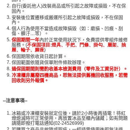
自行(委託他人)改裝商品或所引起之故障或損毀，不在保
固內。
安裝後位置遷移或搬運所引起之故障或損毀，不在保固
內。
個人行為使用不當造成故障損毀（如：磨損、凹痕、刮
傷、髒汙…等）。
保固期間一年
內於正常使用狀況下，免費提供零組件維修
服務。(
不保固項目:燈具、手把、門條、掛勾、層架、抽
)
屜、輪子、腳座
保固期限依收貨日起計算。
保固範圍依隨貨保單附件條款辦理。
過保固期間則需酌收基本檢測費用（零件及工資另計）。
冷凍櫃非屬廢四機商品，恕無法提供舊機回收服務，若需
回收則另外報價。
--
注意事項--
冰箱或冷凍櫃安裝就定位後，請於2小時後再插電！待紅
燈熄滅時可正常使用，再放置冰品至櫃內儲藏；如有問題
請隨即撥打電話通知(02-24526999)
若購買之商品非故障或瑕疵，一經插電使用後即無法退