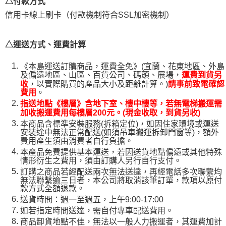
△付款方式
２．關於個人資料處理事宜，請瀏覽以下網址：
https://aftee.tw/terms/#terms3
信用卡線上刷卡（付款機制符合SSL加密機制）
３．未成年的使用者請事先徵得法定代理人或監護人之同意方可使用
「AFTEE先享後付」，若未經同意申辦者引起之損失，本公司不負相關責
任。
△運送方式、運費計算
４．使用「AFTEE先享後付」時，將依據個別帳號之用戶狀況，依本公司即
時審查核予不同之上限額度；若仍有額度不足之情形，本公司將視審查結果
《本島運送訂購商品，運費全免》(宜蘭、花東地區、外島
請求用戶進行身份認證。
及偏遠地區、山區、百貨公司、碼頭、展場，
運費到貨另
５．嚴禁一人註冊多個帳號或使用他人資訊註冊。若發現惡意使用之情形，
，以實際購買的產品大小及距離計算。)
收
請事前致電確認
恩沛科技股份有限公司將有權停止該用戶之使用額度並採取法律行動。
。
費用
指送地點《樓層》含地下室、樓中樓等，若無電梯搬運需
加收搬運費用每樓層200元。(現金收取，到貨另收)
本商品含標準安裝服務(拆箱定位)，如因住家環境或運送
安裝途中無法正常配送(如須吊車搬運拆卸門窗等)，額外
費用產生須由消費者自行負擔。
本產品免費提供基本運送，若因送貨地點偏遠或其他特殊
情形衍生之費用，須由訂購人另行自行支付。
訂購之商品若經配送兩次無法送達，再經電話多次聯繫均
無法聯繫逾三日者，本公司將取消該筆訂單，款項以原付
款方式全額退款。
送貨時間：週一至週五，上午9:00-17:00
如若指定時間送達，需自付專車配送費用。
商品卸貨地點不佳，無法以一般人力搬運者，其運費加計