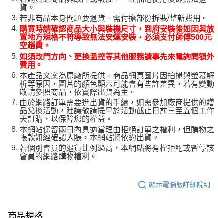
貨。
若非商品本身問題要退貨，需付擔部份拆裝/整新費用。
購買時請確認商品大小與裝機尺寸，到府安裝後如因與放
置地方規格不符導致無法安運安裝，必須支付師傅500元
空趟費。
如須改門方向、更換溫控等其他服務請事先來電詢問額外
費用。
本產品文案為原廠所提供，商品網頁圖片因拍攝與螢幕解
析等原因，圖片的顏色顯示可能會有些許差異，若有變動
敬請參照商品，依實際出貨為主。
由於網路訂單需要進出貨的手續，如需參加廠商提供的贈
品兌換活動，建議敬請提早於活動截止日前三至五個工作
天訂購，以保障您的權益。
本網站保留兩日內具適當理由拒絕訂單之權利，但購物之
帳款如經確認入賬，本網站將依約出貨。
若個別會員的退貨比例過高，本網站將有權拒絕或暫停該
會員的網路購物權利。
顯示電腦版詳細說明
商品規格