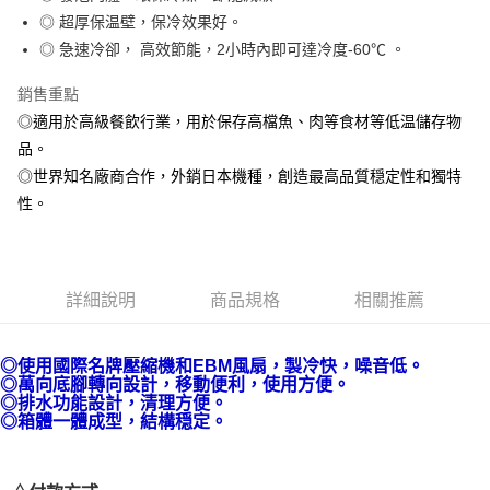
相關說明
◎ 超厚保温壁，保冷效果好。
【關於「AFTEE先享後付」】
AFTEE先享後付是「在收到商品之後才付款」的支付方式。 讓您購物簡單
◎ 急速冷卻， 高效節能，2小時內即可達冷度-60℃ 。
運送方式
便利好安心！
１．簡單：不需註冊會員、不需綁卡、不需儲值。
宅配(請注意配件不含在免運內)
銷售重點
２．便利：只要手機號碼，簡訊認證，即可結帳。
免運費
◎適用於高級餐飲行業，用於保存高檔魚、肉等食材等低温儲存物
３．安心：先確認商品／服務後，再付款。
品。
【「AFTEE先享後付」結帳流程】
◎世界知名廠商合作，外銷日本機種，創造最高品質穏定性和獨特
１．於結帳方式選擇「AFTEE先享後付」後，將跳轉至「AFTEE先享後付」
性。
結帳頁面，進行簡訊認證並確認金額後，即可完成結帳。
２．訂單成立數日內，您將收到繳費通知簡訊。
３．收到繳費通知簡訊後14天內，點擊此簡訊中的連結，可透過四大超商／
ATM／網路銀行／等多元方式進行付款，方視為交易完成。
※ 請注意：結帳手續完成當下不需立刻繳費，但若您需要取消訂單，請聯絡
詳細說明
商品規格
相關推薦
購買商品的店家。未經商家同意取消之訂單仍視為有效，需透過AFTEE先享
後付繳納相關費用。
※ 交易是否成功請以「AFTEE先享後付 」之結帳頁面顯示為準，若有關於
是否繳費成功／繳費後需取消欲退款等相關疑問，請聯繫「AFTEE先享後付
◎使用國際名牌壓縮機和EBM風扇，製冷快，噪音低。
客戶支援中心」
https://netprotections.freshdesk.com/support/home
◎萬向底腳轉向設計，移動便利，使用方便。
◎排水功能設計，清理方便。
【注意事項】
◎箱體一體成型，結構穏定。
１．透過由恩沛科技股份有限公司提供之「AFTEE先享後付」服務完成之交
易，需依本服務之必要範圍內提供個人資料，並將交易相關給付款項請求債
權轉讓予恩沛科技股份有限公司。