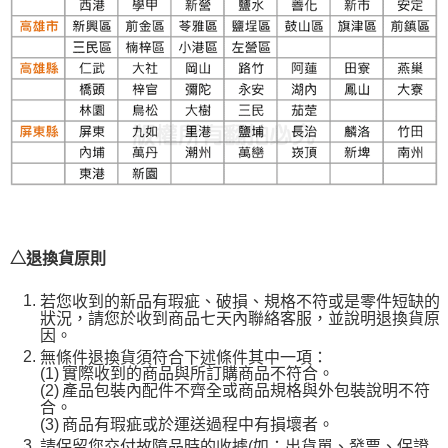
△退換貨原則
若您收到的新品有瑕疵、破損、規格不符或是零件短缺的
狀況，請您於收到商品七天內聯絡客服，並說明退換貨原
因。
無條件退換貨須符合下述條件其中一項：
(1)
實際收到的商品與所訂購商品不符合。
(2)
產品包裝內配件不齊全或商品規格與外包裝說明不符
合。
(3)
商品有瑕疵或於運送過程中有損壞者。
請保留您交付故障品時的收據(如：出貨單、發票、保證