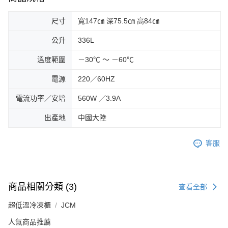
尺寸
寬147㎝ 深75.5㎝ 高84㎝
公升
336L
溫度範圍
－30℃ ～ －60℃
電源
220／60HZ
電流功率／安培
560W ／3.9A
出產地
中國大陸
客服
商品相關分類 (3)
查看全部
超低溫冷凍櫃
JCM
人氣商品推薦