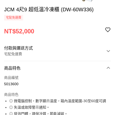
JCM 4尺9 超低温冷凍櫃 (DW-60W336)
宅配免運費
NT$52,000
付款與運送方式
宅配免運費
付款方式
商品特色
信用卡一次付款
商品編號
Apple Pay
5013600
街口支付
商品特色
悠遊付
◎ 微電腦控制，數字顯示温度，箱內溫度範圍-30至60度可調
◎ 失温或故障警示通知。
AFTEE先享後付
◎ 發泡門體，環保冷媒，節能減碳。