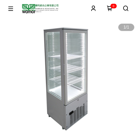
0
1
/
1