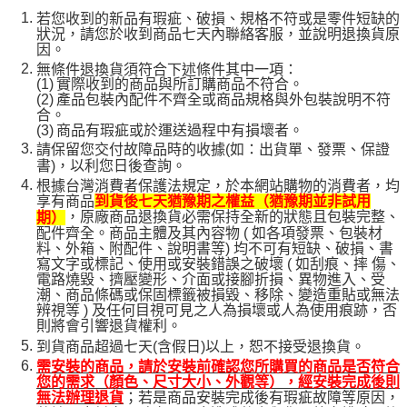
若您收到的新品有瑕疵、破損、規格不符或是零件短缺的
狀況，請您於收到商品七天內聯絡客服，並說明退換貨原
因。
無條件退換貨須符合下述條件其中一項：
(1)
實際收到的商品與所訂購商品不符合。
(2)
產品包裝內配件不齊全或商品規格與外包裝說明不符
合。
(3)
商品有瑕疵或於運送過程中有損壞者。
請保留您交付故障品時的收據(如：出貨單、發票、保證
書)，以利您日後查詢。
根據台灣消費者保護法規定，於本網站購物的消費者，均
享有商品
到貨後七天猶豫期之權益（猶豫期並非試用
，原廠商品退換貨必需保持全新的狀態且包裝完整、
期）
配件齊全。商品主體及其內容物 ( 如各項發票、包裝材
料、外箱、附配件、說明書等) 均不可有短缺、破損、書
寫文字或標記、使用或安裝錯誤之破壞 ( 如刮痕、摔 傷、
電路燒毀、擠壓變形、介面或接腳折損、異物進入、受
潮、商品條碼或保固標籤被損毀、移除、變造重貼或無法
辨視等 ) 及任何目視可見之人為損壞或人為使用痕跡，否
則將會引響退貨權利。
到貨商品超過七天(含假日)以上，恕不接受退換貨。
需安裝的商品，請於安裝前確認您所購買的商品是否符合
您的需求（顏色、尺寸大小、外觀等），經安裝完成後則
；若是商品安裝完成後有瑕疵故障等原因，
無法辦理退貨