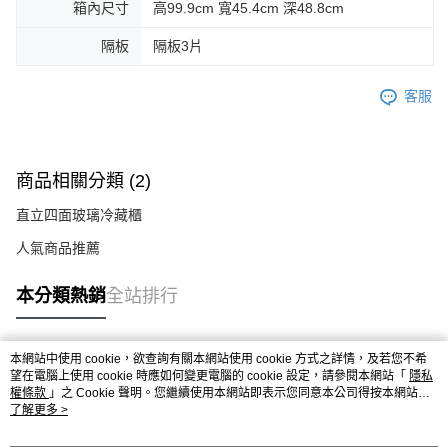
箱內尺寸
高99.9cm 寬45.4cm 深48.8cm
隔板
隔板3片
客服
商品相關分類 (2)
直立四面玻璃冷藏櫃
人氣商品推薦
本分類熱銷
全站排行
本網站中使用 cookie，欲查詢有關本網站使用 cookie 方式之詳情，及若您不希
熱門標籤
望在電腦上使用 cookie 時應如何變更電腦的 cookie 設定，請參閱本網站「
隱私
權條款
」之 Cookie 聲明。您繼續使用本網站即表示您同意本公司得按本網站使
用條款之 Cookie 聲明使用 cookie。
了解更多 >