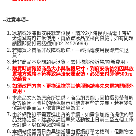
--
注意事項--
冰箱或冷凍櫃安裝就定位後，請於2小時後再插電！待紅
燈熄滅時可正常使用，再放置冰品至櫃內儲藏；如有問題
請隨即撥打電話通知(02-24526999)
若購買之商品非故障或瑕疵，一經插電使用後即無法退
貨。
若非商品本身問題要退貨，需付擔部份拆裝/整新費用。
購買時請確認商品大小與裝機尺寸，到府安裝後如因與放
置地方規格不符導致無法安運安裝，必須支付師傅500元
空趟費。
如須改門方向、更換溫控等其他服務請事先來電詢問額外
費用。
本產品文案為原廠所提供，商品網頁圖片因拍攝與螢幕解
析等原因，圖片的顏色顯示可能會有些許差異，若有變動
敬請參照商品，依實際出貨為主。
由於網路訂單需要進出貨的手續，如需參加廠商提供的贈
品兌換活動，建議敬請提早於活動截止日前三至五個工作
天訂購，以保障您的權益。
本網站保留兩日內具適當理由拒絕訂單之權利，但購物之