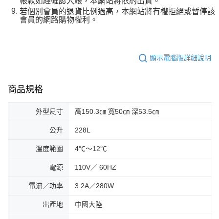
帳款如經確認入賬，本網站將依約出貨。
若個別會員的退貨比例過高，本網站將有權拒絕或暫停該
會員的網路購物權利。
顯示電腦版詳細說明
商品規格
外型尺寸
高150.3㎝ 寬50㎝ 深53.5㎝
公升
228L
溫度範圍
4℃～12℃
電源
110V／ 60HZ
電流／功率
3.2A／280W
出產地
中國大陸