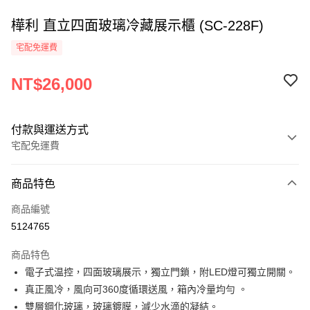
樺利 直立四面玻璃冷藏展示櫃 (SC-228F)
宅配免運費
NT$26,000
付款與運送方式
宅配免運費
付款方式
商品特色
信用卡一次付款
商品編號
Apple Pay
5124765
街口支付
商品特色
悠遊付
電子式温控，四面玻璃展示，獨立門鎖，附LED燈可獨立開關。
真正風冷，風向可360度循環送風，箱內冷量均勻 。
AFTEE先享後付
雙層鋼化玻璃，玻璃鍍膜，減少水滴的凝結。