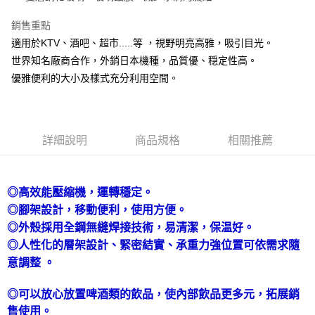
相關說明
【關於「AFTEE先享後付」】
銷售重點
AFTEE先享後付是「在收到商品之後才付款」的支付方式。 讓您購物簡單
運送方式
適用於KTV、酒吧、超市.....等 ，視野明亮高雅，吸引目光。
便利好安心！
１．簡單：不需註冊會員、不需綁卡、不需儲值。
宅配(請注意配件不含在免運內)
世界知名廠商合作，外銷日本機種，品質優、穏定性高。
２．便利：只要手機號碼，簡訊認證，即可結帳。
免運費
優雅便利的大小及樣式充分利用空間。
３．安心：先確認商品／服務後，再付款。
【「AFTEE先享後付」結帳流程】
１．於結帳方式選擇「AFTEE先享後付」後，將跳轉至「AFTEE先享後付」
結帳頁面，進行簡訊認證並確認金額後，即可完成結帳。
詳細說明
商品規格
相關推薦
２．訂單成立數日內，您將收到繳費通知簡訊。
３．收到繳費通知簡訊後14天內，點擊此簡訊中的連結，可透過四大超商／
ATM／網路銀行／等多元方式進行付款，方視為交易完成。
※ 請注意：結帳手續完成當下不需立刻繳費，但若您需要取消訂單，請聯絡
◎高效能壓縮機，運轉穩定。
購買商品的店家。未經商家同意取消之訂單仍視為有效，需透過AFTEE先享
後付繳納相關費用。
◎腳架設計，移動便利，使用方便。
※ 交易是否成功請以「AFTEE先享後付 」之結帳頁面顯示為準，若有關於
◎外殼採用全鋼無縫焊接技術，易清潔，保温好。
是否繳費成功／繳費後需取消欲退款等相關疑問，請聯繫「AFTEE先享後付
層
◎人性化的
架設計、緊密結實、承重力強位置可依需求隨
客戶支援中心」
https://netprotections.freshdesk.com/support/home
意調整 。
【注意事項】
１．透過由恩沛科技股份有限公司提供之「AFTEE先享後付」服務完成之交
◎可以放心放置啤酒類的飲品，使內部飲品更多元，拓展銷
易，需依本服務之必要範圍內提供個人資料，並將交易相關給付款項請求債
權轉讓予恩沛科技股份有限公司。
售使用
。