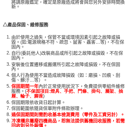
將請原廠鑑定，確定是原廠造成將會與您另外安排時間換
新。
△產品保固、維修服務
由於使用之過失，保管不當或環境因素引起之故障或損
毀。(如:電源規格不符、疏忽、鼠害、蟲害…等)，不在保
固內。
自行(委託他人)改裝商品或所引起之故障或損毀，不在保
固內。
安裝後位置遷移或搬運所引起之故障或損毀，不在保固
內。
個人行為使用不當造成故障損毀（如：磨損、凹痕、刮
傷、髒汙…等）。
保固期間一年
內於正常使用狀況下，免費提供零組件維修
服務。(
不保固項目:燈具、手把、門條、掛勾、層架、抽
)
屜、輪子、腳座
保固期限依收貨日起計算。
保固範圍依隨貨保單附件條款辦理。
過保固期間則需酌收基本檢測費用（零件及工資另計）。
冷凍櫃非屬廢四機商品，恕無法提供舊機回收服務，若需
回收則另外報價。