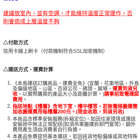
２．關於個人資料處理事宜，請瀏覽以下網址：
https://aftee.tw/terms/#terms3
建議放室內，並有空調，才能維持溫度正常運作，否
３．未成年的使用者請事先徵得法定代理人或監護人之同意方可使用
「AFTEE先享後付」，若未經同意申辦者引起之損失，本公司不負相關責
則會造成上層溫度不夠
任。
４．使用「AFTEE先享後付」時，將依據個別帳號之用戶狀況，依本公司即
時審查核予不同之上限額度；若仍有額度不足之情形，本公司將視審查結果
請求用戶進行身份認證。
△付款方式
５．嚴禁一人註冊多個帳號或使用他人資訊註冊。若發現惡意使用之情形，
信用卡線上刷卡（付款機制符合SSL加密機制）
恩沛科技股份有限公司將有權停止該用戶之使用額度並採取法律行動。
△運送方式、運費計算
《本島運送訂購商品，運費全免》(宜蘭、花東地區、外島
及偏遠地區、山區、百貨公司、碼頭、展場，
運費到貨另
，以實際購買的產品大小及距離計算。)
收
請事前致電確認
。
費用
指送地點《樓層》含地下室、樓中樓等，若無電梯搬運需
加收搬運費用每樓層200元。(現金收取，到貨另收)
本商品含標準安裝服務(拆箱定位)，如因住家環境或運送
安裝途中無法正常配送(如須吊車搬運拆卸門窗等)，額外
費用產生須由消費者自行負擔。
本產品免費提供基本運送，若因送貨地點偏遠或其他特殊