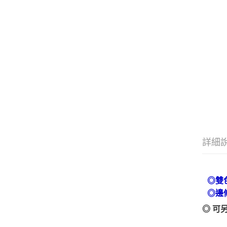
詳細
◎雙
◎邊
◎ 可