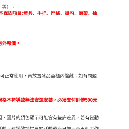
…等）。
不保固項目:燈具、手把、門條、掛勾、層架、抽
另外報價。
時可正常使用，再放置冰品至櫃內儲藏；如有問題
規格不符導
致無法安運安裝，必須支付師傅500元
因，圖片的顏色顯示可能會有些許差異，若有變動
活動，建議敬請提早於活動截止日前三至五個工作