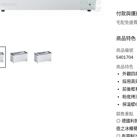
付款與運
宅配免運
付款方式
商品特色
信用卡一
商品編號
5401704
LINE Pay
商品特色
Apple Pay
外觀四
採用高
街口支付
前後框
悠遊付
粉底烤
保溫壁
AFTEE先
相關說明
銷售重點
【關於「A
◎ 德國
AFTEE
造之冰櫃譽
便利好安
運送方式
１．簡單
◎ 有霜制