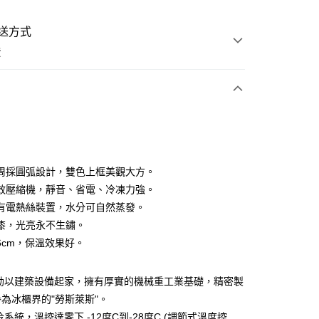
送方式
費
次付款
周採圓弧設計，雙色上框美觀大方。
效壓縮機，靜音、省電、冷凍力強。
有電熱絲裝置，水分可自然蒸發。
漆，光亮永不生鏽。
6cm，保溫效果好。
享後付
FTEE先享後付」】
利勃以建築設備起家，擁有厚實的機械重工業基礎，精密製
先享後付是「在收到商品之後才付款」的支付方式。 讓您購物簡單
為冰櫃界的"勞斯萊斯"。
心！
：不需註冊會員、不需綁卡、不需儲值。
冷系統，溫控達零下 -12度C到-28度C (調節式溫度控