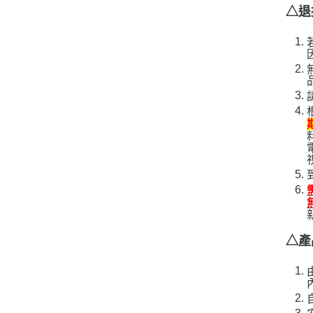
△退
△產