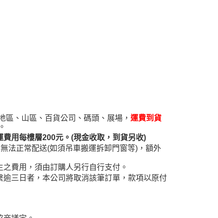
AFTEE先享後付」時，將依據個別帳號之用戶狀況，依本公司
核予不同之上限額度；若仍有額度不足之情形，本公司將視審查
用戶進行身份認證。
一人註冊多個帳號或使用他人資訊註冊。若發現惡意使用之情
科技股份有限公司將有權停止該用戶之使用額度並採取法律行
遠地區、山區、百貨公司、碼頭、展場，
運費到貨
。
用每樓層200元。(現金收取，到貨另收)
無法正常配送(如須吊車搬運拆卸門窗等)，額外
生之費用，須由訂購人另行自行支付。
繫逾三日者，本公司將取消該筆訂單，款項以原付