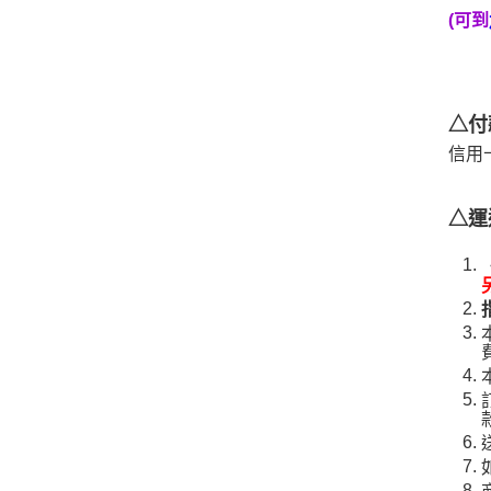
(可到
△付
信用
△運