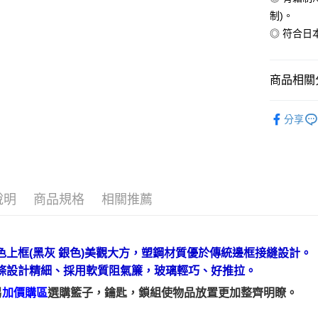
２．便利
宅配(請注
制)。
３．安心
◎ 符合日本
免運費
【「AFT
１．於結帳
付」結帳
商品相關分
２．訂單
３．收到繳
Liebherr
／ATM／
分享
※ 請注意
人氣商品
絡購買商品
先享後付
平面玻璃
※ 交易是
是否繳費成
付客戶支
說明
商品規格
相關推薦
【注意事
１．透過由
交易，需
色上框(黑灰 銀色)美觀大方，塑鋼材質優於傳統邊框接縫設計。
求債權轉
２．關於
條設計精細、採用軟質阻氣簾，玻璃輕巧、好推拉。
https://aft
３．未成
另
加價購區
選購籃子，鑰匙，鎖組
使物品放置更加整齊明瞭。
「AFTE
任。