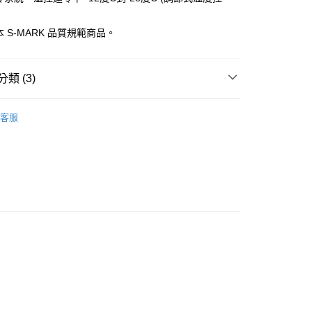
：只要手機號碼，簡訊認證，即可結帳。
意配件不含在免運內)
：先確認商品／服務後，再付款。
 S-MARK 品質規範商品。
EE先享後付」結帳流程】
方式選擇「AFTEE先享後付」後，將跳轉至「AFTEE先享後
頁面，進行簡訊認證並確認金額後，即可完成結帳。
類 (3)
成立數日內，您將收到繳費通知簡訊。
費通知簡訊後14天內，點擊此簡訊中的連結，可透過四大超商
 利勃
平面玻璃推拉冷凍櫃
網路銀行／等多元方式進行付款，方視為交易完成。
客服
：結帳手續完成當下不需立刻繳費，但若您需要取消訂單，請聯
推薦
的店家。未經商家同意取消之訂單仍視為有效，需透過AFTEE
繳納相關費用。
推拉冷凍櫃
Liebherr 利勃
否成功請以「AFTEE先享後付 」之結帳頁面顯示為準，若有關於
功／繳費後需取消欲退款等相關疑問，請聯繫「AFTEE先享後
援中心」
https://netprotections.freshdesk.com/support/home
項】
恩沛科技股份有限公司提供之「AFTEE先享後付」服務完成之
依本服務之必要範圍內提供個人資料，並將交易相關給付款項請
讓予恩沛科技股份有限公司。
個人資料處理事宜，請瀏覽以下網址：
ee.tw/terms/#terms3
年的使用者請事先徵得法定代理人或監護人之同意方可使用
E先享後付」，若未經同意申辦者引起之損失，本公司不負相關責