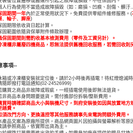
安裝後位置遷移或搬運所引起之故障或損毀，不在保固內。
個人行為使用不當造成故障損毀（如：磨損、凹痕、刮傷、髒汙
內於正常使用狀況下，免費提供零組件維修服務。(
保固期間一年
)
屜、輪子、腳座
保固期限依收貨日起計算。
保固範圍依隨貨保單附件條款辦理。
過保固期間則需酌收基本檢測費用（零件及工資另計）。
冷凍櫃非屬廢四機商品，恕無法提供舊機回收服務，若需回收則
意事項--
冰箱或冷凍櫃安裝就定位後，請於2小時後再插電！待紅燈熄滅
請隨即撥打電話通知(02-24526999)
若購買之商品非故障或瑕疵，一經插電使用後即無法退貨。
若非商品本身問題要退貨，需付擔部份拆裝/整新費用。
購買時請確認商品大小與裝機尺寸，到府安裝後如因與放置地方
空趟費。
如須改門方向、更換溫控等其他服務請事先來電詢問額外費用。
本產品文案為原廠所提供，商品網頁圖片因拍攝與螢幕解析等原
敬請參照商品，依實際出貨為主。
由於網路訂單需要進出貨的手續，如需參加廠商提供的贈品兌換