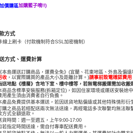
４．使用「
加購籃子唷!!)
加價購區
即時審查
結果請求
５．嚴禁
形，恩沛
動。
款方式
卡線上刷卡（付款機制符合SSL加密機制）
送方式、運費計算
《本島運送訂購商品，運費全免》(宜蘭、花東地區、外島及偏
，以實際購買的產品大小及距離計算。)
另收
請事前致電確認費用
指送地點《樓層》含地下室、樓中樓等，若無電梯搬運需加收搬運費
本商品含標準安裝服務(拆箱定位)，如因住家環境或運送安裝途中
費用產生須由消費者自行負擔。
本產品免費提供基本運送，若因送貨地點偏遠或其他特殊情形衍
訂購之商品若經配送兩次無法送達，再經電話多次聯繫均無法聯
款方式全額退款。
送貨時間：週一至週五，上午9:00-17:00
如若指定時間送達，需自付專車配送費用。