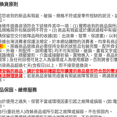
換貨原則
若您收到的新品有瑕疵、破損、規格不符或是零件短缺的狀況，
因。
無條件退換貨須符合下述條件其中一項：
(1)
實際收到的商品與所
品規格與外包裝說明不符合。
(3)
商品有瑕疵或於運送過程中有損
請保留您交付故障品時的收據(如：出貨單、發票、保證書)，以
根據台灣消費者保護法規定，於本網站購物的消費者，均享有商
，原廠商品退換貨必需保持全新的狀態且包裝完整、配件齊全
期）
料、外箱、附配件、說明書等) 均不可有短缺、破損、書寫文字或標
電路燒毀、擠壓變形、介面或接腳折損、異物進入、受潮、商品
視等 ) 及任何目視可見之人為損壞或人為使用痕跡，否則將會引
到貨商品超過七天(含假日)以上，恕不接受退換貨。
需安裝的商品，請於安裝前確認您所購買的商品是否符合您的需
；若是商品安裝完成後有瑕疵故障等原因，將請原
無法辦理退貨
新。
品保固、維修服務
由於使用之過失，保管不當或環境因素引起之故障或損毀。(如:
內。
自行(委託他人)改裝商品或所引起之故障或損毀，不在保固內。