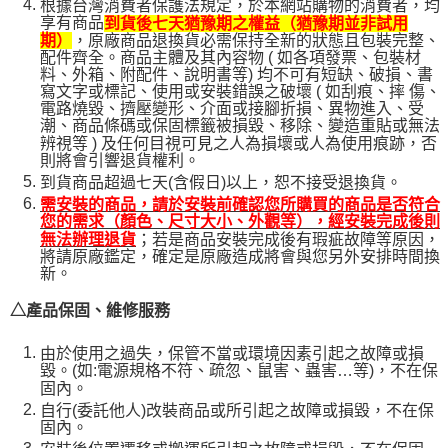
根據台灣消費者保護法規定，於本網站購物的消費者，均
享有商品
到貨後七天猶豫期之權益（猶豫期並非試用
，原廠商品退換貨必需保持全新的狀態且包裝完整、
期）
配件齊全。商品主體及其內容物 ( 如各項發票、包裝材
料、外箱、附配件、說明書等) 均不可有短缺、破損、書
寫文字或標記、使用或安裝錯誤之破壞 ( 如刮痕、摔 傷、
電路燒毀、擠壓變形、介面或接腳折損、異物進入、受
潮、商品條碼或保固標籤被損毀、移除、變造重貼或無法
辨視等 ) 及任何目視可見之人為損壞或人為使用痕跡，否
則將會引響退貨權利。
到貨商品超過七天(含假日)以上，恕不接受退換貨。
需安裝的商品，請於安裝前確認您所購買的商品是否符合
您的需求（顏色、尺寸大小、外觀等），經安裝完成後則
；若是商品安裝完成後有瑕疵故障等原因，
無法辦理退貨
將請原廠鑑定，確定是原廠造成將會與您另外安排時間換
新。
△產品保固、維修服務
由於使用之過失，保管不當或環境因素引起之故障或損
毀。(如:電源規格不符、疏忽、鼠害、蟲害…等)，不在保
固內。
自行(委託他人)改裝商品或所引起之故障或損毀，不在保
固內。