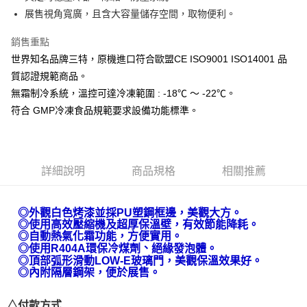
AFTEE先享後付
展售視角寬廣，且含大容量儲存空間，取物便利。
相關說明
銷售重點
【關於「AFTEE先享後付」】
AFTEE先享後付是「在收到商品之後才付款」的支付方式。 讓您購物簡單
世界知名品牌三特，原機進口符合歐盟CE ISO9001 ISO14001 品
運送方式
便利好安心！
質認證規範商品。
１．簡單：不需註冊會員、不需綁卡、不需儲值。
宅配(請注意配件不含在免運內)
２．便利：只要手機號碼，簡訊認證，即可結帳。
無霜制冷系統，溫控可達冷凍範圍 : -18℃ ～ -22℃。
免運費
３．安心：先確認商品／服務後，再付款。
符合 GMP冷凍食品規範要求設備功能標準。
【「AFTEE先享後付」結帳流程】
１．於結帳方式選擇「AFTEE先享後付」後，將跳轉至「AFTEE先享後付」
結帳頁面，進行簡訊認證並確認金額後，即可完成結帳。
２．訂單成立數日內，您將收到繳費通知簡訊。
詳細說明
商品規格
相關推薦
３．收到繳費通知簡訊後14天內，點擊此簡訊中的連結，可透過四大超商／
ATM／網路銀行／等多元方式進行付款，方視為交易完成。
※ 請注意：結帳手續完成當下不需立刻繳費，但若您需要取消訂單，請聯絡
◎外觀白色烤漆並採PU塑鋼框邊，美觀大方。
購買商品的店家。未經商家同意取消之訂單仍視為有效，需透過AFTEE先享
◎使用高效壓縮機及超厚保溫壁，有效節能降耗。
後付繳納相關費用。
◎自動熱氣化霜功能，方便實用。
※ 交易是否成功請以「AFTEE先享後付 」之結帳頁面顯示為準，若有關於
、
◎使用R404A環保冷煤劑
絕緣發泡體。
是否繳費成功／繳費後需取消欲退款等相關疑問，請聯繫「AFTEE先享後付
◎頂部弧形滑動LOW-E玻璃門，美觀保溫效果好。
客戶支援中心」
https://netprotections.freshdesk.com/support/home
◎內附隔層鋼架，便於展售。
【注意事項】
１．透過由恩沛科技股份有限公司提供之「AFTEE先享後付」服務完成之交
△付款方式