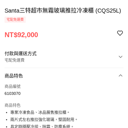
Santa三特超市無霜玻璃推拉冷凍櫃 (CQS25L)
宅配免運費
NT$92,000
付款與運送方式
宅配免運費
付款方式
商品特色
信用卡一次付款
商品編號
LINE Pay
6103070
Apple Pay
商品特色
街口支付
專業冷凍食品、冰品展售推拉櫃。
兩片式左右推拉強化玻璃，堅固耐用。
悠遊付
具定時穩壓冷卻、除霜、防塵系統。