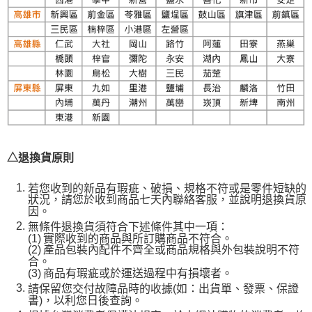
△退換貨原則
若您收到的新品有瑕疵、破損、規格不符或是零件短缺的
狀況，請您於收到商品七天內聯絡客服，並說明退換貨原
因。
無條件退換貨須符合下述條件其中一項：
(1)
實際收到的商品與所訂購商品不符合。
(2)
產品包裝內配件不齊全或商品規格與外包裝說明不符
合。
(3)
商品有瑕疵或於運送過程中有損壞者。
請保留您交付故障品時的收據(如：出貨單、發票、保證
書)，以利您日後查詢。