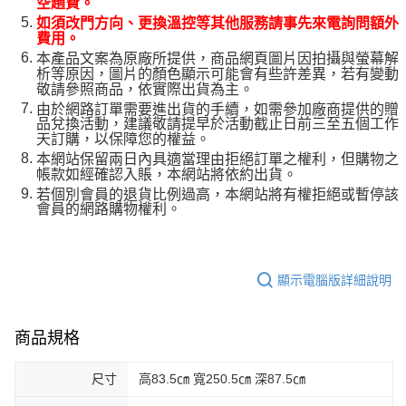
空趟費。
如須改門方向、更換溫控等其他服務請事先來電詢問額外
費用。
本產品文案為原廠所提供，商品網頁圖片因拍攝與螢幕解
析等原因，圖片的顏色顯示可能會有些許差異，若有變動
敬請參照商品，依實際出貨為主。
由於網路訂單需要進出貨的手續，如需參加廠商提供的贈
品兌換活動，建議敬請提早於活動截止日前三至五個工作
天訂購，以保障您的權益。
本網站保留兩日內具適當理由拒絕訂單之權利，但購物之
帳款如經確認入賬，本網站將依約出貨。
若個別會員的退貨比例過高，本網站將有權拒絕或暫停該
會員的網路購物權利。
顯示電腦版詳細說明
商品規格
尺寸
高83.5㎝ 寬250.5㎝ 深87.5㎝