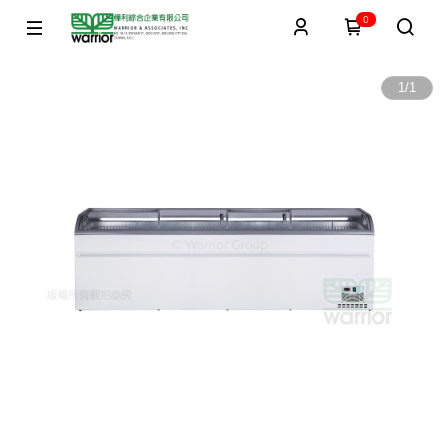
0
1
/
1