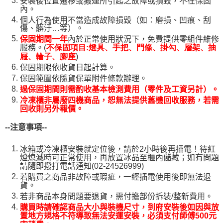
安裝後位置遷移或搬運所引起之故障或損毀，不在保固
內。
個人行為使用不當造成故障損毀（如：磨損、凹痕、刮
傷、髒汙…等）。
保固期間一年
內於正常使用狀況下，免費提供零組件維修
服務。(
不保固項目:燈具、手把、門條、掛勾、層架、抽
)
屜、輪子、腳座
保固期限依收貨日起計算。
保固範圍依隨貨保單附件條款辦理。
過保固期間則需酌收基本檢測費用（零件及工資另計）。
冷凍櫃非屬廢四機商品，恕無法提供舊機回收服務，若需
回收則另外報價。
--
注意事項--
冰箱或冷凍櫃安裝就定位後，請於2小時後再插電！待紅
燈熄滅時可正常使用，再放置冰品至櫃內儲藏；如有問題
請隨即撥打電話通知(02-24526999)
若購買之商品非故障或瑕疵，一經插電使用後即無法退
貨。
若非商品本身問題要退貨，需付擔部份拆裝/整新費用。
購買時請確認商品大小與裝機尺寸，到府安裝後如因與放
置地方規格不符導致無法安運安裝，必須支付師傅500元