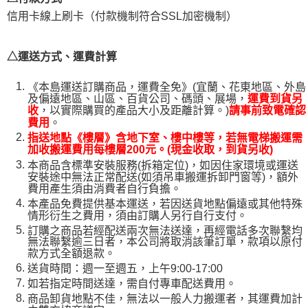
易，需依本服務之必要範圍內提供個人資料，並將交易相關給付款項請求債
信用卡線上刷卡（付款機制符合SSL加密機制）
權轉讓予恩沛科技股份有限公司。
２．關於個人資料處理事宜，請瀏覽以下網址：
https://aftee.tw/terms/#terms3
△運送方式、運費計算
３．未成年的使用者請事先徵得法定代理人或監護人之同意方可使用
「AFTEE先享後付」，若未經同意申辦者引起之損失，本公司不負相關責
任。
《本島運送訂購商品，運費全免》(宜蘭、花東地區、外島
４．使用「AFTEE先享後付」時，將依據個別帳號之用戶狀況，依本公司即
及偏遠地區、山區、百貨公司、碼頭、展場，
運費到貨另
時審查核予不同之上限額度；若仍有額度不足之情形，本公司將視審查結果
，以實際購買的產品大小及距離計算。)
收
請事前致電確認
請求用戶進行身份認證。
。
費用
５．嚴禁一人註冊多個帳號或使用他人資訊註冊。若發現惡意使用之情形，
指送地點《樓層》含地下室、樓中樓等，若無電梯搬運需
恩沛科技股份有限公司將有權停止該用戶之使用額度並採取法律行動。
加收搬運費用每樓層200元。(現金收取，到貨另收)
本商品含標準安裝服務(拆箱定位)，如因住家環境或運送
安裝途中無法正常配送(如須吊車搬運拆卸門窗等)，額外
費用產生須由消費者自行負擔。
本產品免費提供基本運送，若因送貨地點偏遠或其他特殊
情形衍生之費用，須由訂購人另行自行支付。
訂購之商品若經配送兩次無法送達，再經電話多次聯繫均
無法聯繫逾三日者，本公司將取消該筆訂單，款項以原付
款方式全額退款。
送貨時間：週一至週五，上午9:00-17:00
如若指定時間送達，需自付專車配送費用。
商品卸貨地點不佳，無法以一般人力搬運者，其運費加計