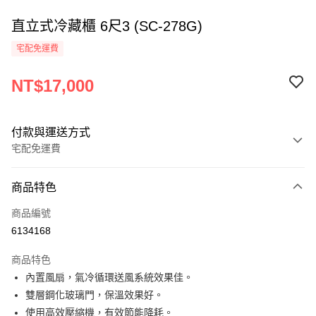
直立式冷藏櫃 6尺3 (SC-278G)
宅配免運費
NT$17,000
付款與運送方式
宅配免運費
付款方式
商品特色
信用卡一次付款
商品編號
LINE Pay
6134168
Apple Pay
商品特色
街口支付
內置風扇，氣冷循環送風系統效果佳。
雙層鋼化玻璃門，保溫效果好。
悠遊付
使用高效壓縮機，有效節能降耗。