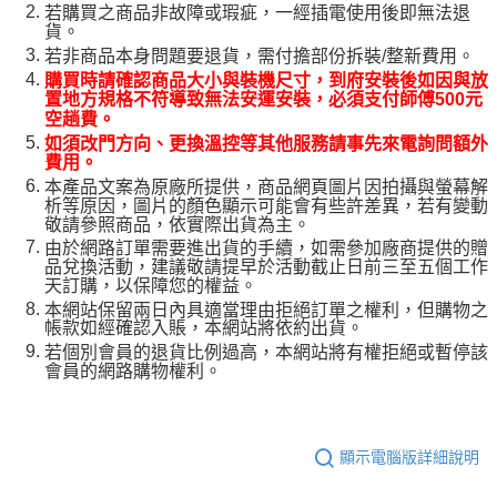
若購買之商品非故障或瑕疵，一經插電使用後即無法退
貨。
若非商品本身問題要退貨，需付擔部份拆裝/整新費用。
購買時請確認商品大小與裝機尺寸，到府安裝後如因與放
置地方規格不符導致無法安運安裝，必須支付師傅500元
空趟費。
如須改門方向、更換溫控等其他服務請事先來電詢問額外
費用。
本產品文案為原廠所提供，商品網頁圖片因拍攝與螢幕解
析等原因，圖片的顏色顯示可能會有些許差異，若有變動
敬請參照商品，依實際出貨為主。
由於網路訂單需要進出貨的手續，如需參加廠商提供的贈
品兌換活動，建議敬請提早於活動截止日前三至五個工作
天訂購，以保障您的權益。
本網站保留兩日內具適當理由拒絕訂單之權利，但購物之
帳款如經確認入賬，本網站將依約出貨。
若個別會員的退貨比例過高，本網站將有權拒絕或暫停該
會員的網路購物權利。
顯示電腦版詳細說明