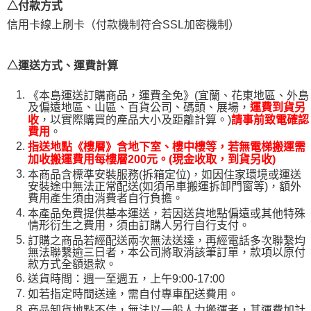
△付款方式
易，需依本服務之必要範圍內提供個人資料，並將交易相關給付款項請求債
權轉讓予恩沛科技股份有限公司。
信用卡線上刷卡（付款機制符合SSL加密機制）
２．關於個人資料處理事宜，請瀏覽以下網址：
https://aftee.tw/terms/#terms3
３．未成年的使用者請事先徵得法定代理人或監護人之同意方可使用
△運送方式、運費計算
「AFTEE先享後付」，若未經同意申辦者引起之損失，本公司不負相關責
任。
４．使用「AFTEE先享後付」時，將依據個別帳號之用戶狀況，依本公司即
《本島運送訂購商品，運費全免》(宜蘭、花東地區、外島
時審查核予不同之上限額度；若仍有額度不足之情形，本公司將視審查結果
及偏遠地區、山區、百貨公司、碼頭、展場，
運費到貨另
，以實際購買的產品大小及距離計算。)
請求用戶進行身份認證。
收
請事前致電確認
。
費用
５．嚴禁一人註冊多個帳號或使用他人資訊註冊。若發現惡意使用之情形，
恩沛科技股份有限公司將有權停止該用戶之使用額度並採取法律行動。
指送地點《樓層》含地下室、樓中樓等，若無電梯搬運需
加收搬運費用每樓層200元。(現金收取，到貨另收)
本商品含標準安裝服務(拆箱定位)，如因住家環境或運送
安裝途中無法正常配送(如須吊車搬運拆卸門窗等)，額外
費用產生須由消費者自行負擔。
本產品免費提供基本運送，若因送貨地點偏遠或其他特殊
情形衍生之費用，須由訂購人另行自行支付。
訂購之商品若經配送兩次無法送達，再經電話多次聯繫均
無法聯繫逾三日者，本公司將取消該筆訂單，款項以原付
款方式全額退款。
送貨時間：週一至週五，上午9:00-17:00
如若指定時間送達，需自付專車配送費用。
商品卸貨地點不佳，無法以一般人力搬運者，其運費加計