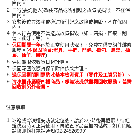
固內。
自行(委託他人)改裝商品或所引起之故障或損毀，不在保
固內。
安裝後位置遷移或搬運所引起之故障或損毀，不在保固
內。
個人行為使用不當造成故障損毀（如：磨損、凹痕、刮
傷、髒汙…等）。
保固期間一年
內於正常使用狀況下，免費提供零組件維修
服務。(
不保固項目:燈具、手把、門條、掛勾、層架、抽
)
屜、輪子、腳座
保固期限依收貨日起計算。
保固範圍依隨貨保單附件條款辦理。
過保固期間則需酌收基本檢測費用（零件及工資另計）。
冷凍櫃非屬廢四機商品，恕無法提供舊機回收服務，若需
回收則另外報價。
--
注意事項--
冰箱或冷凍櫃安裝就定位後，請於2小時後再插電！待紅
燈熄滅時可正常使用，再放置冰品至櫃內儲藏；如有問題
請隨即撥打電話通知(02-24526999)