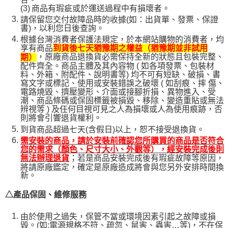
(3)
商品有瑕疵或於運送過程中有損壞者。
請保留您交付故障品時的收據(如：出貨單、發票、保證
書)，以利您日後查詢。
根據台灣消費者保護法規定，於本網站購物的消費者，均
享有商品
到貨後七天猶豫期之權益（猶豫期並非試用
，原廠商品退換貨必需保持全新的狀態且包裝完整、
期）
配件齊全。商品主體及其內容物 ( 如各項發票、包裝材
料、外箱、附配件、說明書等) 均不可有短缺、破損、書
寫文字或標記、使用或安裝錯誤之破壞 ( 如刮痕、摔 傷、
電路燒毀、擠壓變形、介面或接腳折損、異物進入、受
潮、商品條碼或保固標籤被損毀、移除、變造重貼或無法
辨視等 ) 及任何目視可見之人為損壞或人為使用痕跡，否
則將會引響退貨權利。
到貨商品超過七天(含假日)以上，恕不接受退換貨。
需安裝的商品，請於安裝前確認您所購買的商品是否符合
您的需求（顏色、尺寸大小、外觀等），經安裝完成後則
；若是商品安裝完成後有瑕疵故障等原因，
無法辦理退貨
將請原廠鑑定，確定是原廠造成將會與您另外安排時間換
新。
△產品保固、維修服務
由於使用之過失，保管不當或環境因素引起之故障或損
毀。(如:電源規格不符、疏忽、鼠害、蟲害…等)，不在保