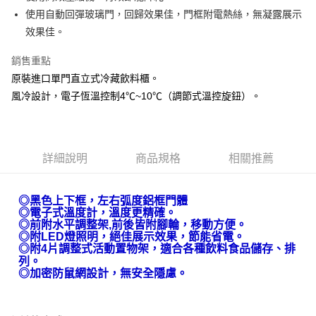
AFTEE先享後付
使用自動回彈玻璃門，回歸效果佳，門框附電熱絲，無凝露展示
相關說明
效果佳。
【關於「AFTEE先享後付」】
AFTEE先享後付是「在收到商品之後才付款」的支付方式。 讓您購物簡單
銷售重點
運送方式
便利好安心！
原裝進口單門直立式冷藏飲料櫃。
１．簡單：不需註冊會員、不需綁卡、不需儲值。
宅配(請注意配件不含在免運內)
２．便利：只要手機號碼，簡訊認證，即可結帳。
風冷設計，電子恆溫控制4℃~10℃（調節式溫控旋鈕）。
免運費
３．安心：先確認商品／服務後，再付款。
【「AFTEE先享後付」結帳流程】
１．於結帳方式選擇「AFTEE先享後付」後，將跳轉至「AFTEE先享後付」
結帳頁面，進行簡訊認證並確認金額後，即可完成結帳。
詳細說明
商品規格
相關推薦
２．訂單成立數日內，您將收到繳費通知簡訊。
３．收到繳費通知簡訊後14天內，點擊此簡訊中的連結，可透過四大超商／
ATM／網路銀行／等多元方式進行付款，方視為交易完成。
◎黑色上下框，左右弧度鋁框門體
※ 請注意：結帳手續完成當下不需立刻繳費，但若您需要取消訂單，請聯絡
◎
電子式溫度計，溫度更精確。
購買商品的店家。未經商家同意取消之訂單仍視為有效，需透過AFTEE先享
◎
前附水平調整架,前後皆附腳輪，移動方便。
後付繳納相關費用。
◎
附LED燈照明，絕佳展示效果，節能省電。
※ 交易是否成功請以「AFTEE先享後付 」之結帳頁面顯示為準，若有關於
◎
附4片調整式活動置物架，適合各種飲料食品儲存、排
是否繳費成功／繳費後需取消欲退款等相關疑問，請聯繫「AFTEE先享後付
列。
客戶支援中心」
https://netprotections.freshdesk.com/support/home
◎
加密防鼠網設計，無安全隱慮。
【注意事項】
１．透過由恩沛科技股份有限公司提供之「AFTEE先享後付」服務完成之交