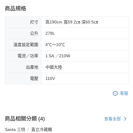
商品規格
尺寸
高190cm 寬59.2㎝ 深60.5㎝
公升
278L
溫度設定範圍
4℃～10℃
電流／功率
1.5A ／210W
出產地
中國大陸
電壓
110V
客服
商品相關分類 (4)
查看全部
Santa 三特
直立冷藏櫃