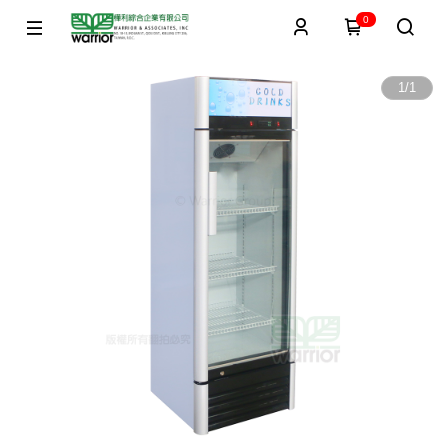
0
1
/
1