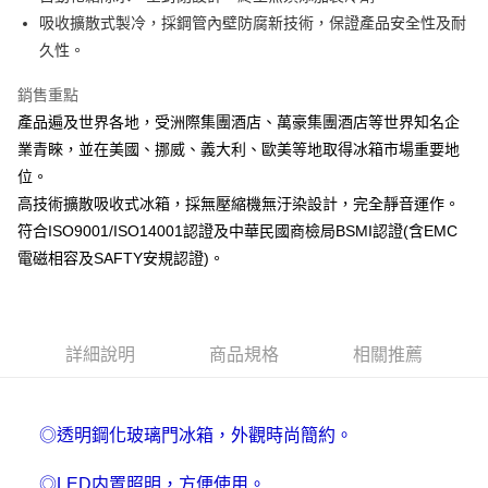
悠遊付
吸收擴散式製冷，採鋼管內壁防腐新技術，保證產品安全性及耐
AFTEE先享後付
久性。
相關說明
銷售重點
【關於「AFTEE先享後付」】
AFTEE先享後付是「在收到商品之後才付款」的支付方式。 讓您購物簡單
產品遍及世界各地，受洲際集團酒店、萬豪集團酒店等世界知名企
運送方式
便利好安心！
業青睞，並在美國、挪威、義大利、歐美等地取得冰箱市場重要地
１．簡單：不需註冊會員、不需綁卡、不需儲值。
宅配(請注意配件不含在免運內)
２．便利：只要手機號碼，簡訊認證，即可結帳。
位。
免運費
３．安心：先確認商品／服務後，再付款。
高技術擴散吸收式冰箱，採無壓縮機無汙染設計，完全靜音運作。
符合ISO9001/ISO14001認證及中華民國商檢局BSMI認證(含EMC
【「AFTEE先享後付」結帳流程】
１．於結帳方式選擇「AFTEE先享後付」後，將跳轉至「AFTEE先享後付」
電磁相容及SAFTY安規認證)。
結帳頁面，進行簡訊認證並確認金額後，即可完成結帳。
２．訂單成立數日內，您將收到繳費通知簡訊。
３．收到繳費通知簡訊後14天內，點擊此簡訊中的連結，可透過四大超商／
ATM／網路銀行／等多元方式進行付款，方視為交易完成。
※ 請注意：結帳手續完成當下不需立刻繳費，但若您需要取消訂單，請聯絡
詳細說明
商品規格
相關推薦
購買商品的店家。未經商家同意取消之訂單仍視為有效，需透過AFTEE先享
後付繳納相關費用。
※ 交易是否成功請以「AFTEE先享後付 」之結帳頁面顯示為準，若有關於
是否繳費成功／繳費後需取消欲退款等相關疑問，請聯繫「AFTEE先享後付
◎透明鋼化玻璃門冰箱，外觀時尚簡約。
客戶支援中心」
https://netprotections.freshdesk.com/support/home
◎LED内置照明，方便使用。
【注意事項】