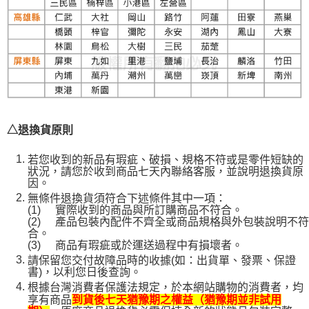
△退換貨原則
若您收到的新品有瑕疵、破損、規格不符或是零件短缺的
狀況，請您於收到商品七天內聯絡客服，並說明退換貨原
因。
無條件退換貨須符合下述條件其中一項：
(1)
實際收到的商品與所訂購商品不符合。
(2)
產品包裝內配件不齊全或商品規格與外包裝說明不符
合。
(3)
商品有瑕疵或於運送過程中有損壞者。
請保留您交付故障品時的收據(如：出貨單、發票、保證
書)，以利您日後查詢。
根據台灣消費者保護法規定，於本網站購物的消費者，均
享有商品
到貨後七天猶豫期之權益（猶豫期並非試用