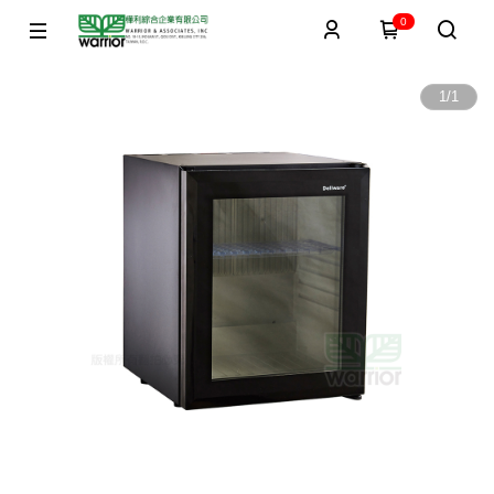
0
1
/
1