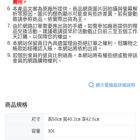
費用。
本產品文案為原廠所提供，商品網頁圖片因拍攝與螢幕解
析等原因，圖片的顏色顯示可能會有些許差異，若有變動
敬請參照商品，依實際出貨為主。
由於網路訂單需要進出貨的手續，如需參加廠商提供的贈
品兌換活動，建議敬請提早於活動截止日前三至五個工作
天訂購，以保障您的權益。
本網站保留兩日內具適當理由拒絕訂單之權利，但購物之
帳款如經確認入賬，本網站將依約出貨。
若個別會員的退貨比例過高，本網站將有權拒絕或暫停該
會員的網路購物權利。
顯示電腦版詳細說明
商品規格
尺寸
高50㎝ 寬40.2㎝ 深42.5㎝
容量
30L