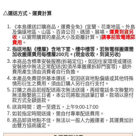
△運送方式、運費計算
《本島運送訂購商品，運費全免》(宜蘭、花東地區、外島
及偏遠地區、山區、百貨公司、碼頭、展場，
運費到貨另
，以實際購買的產品大小及距離計算。)
收
請事前致電確認
。
費用
指送地點《樓層》含地下室、樓中樓等，若無電梯搬運需
加收搬運費用每樓層200元。(現金收取，到貨另收)
本商品含標準安裝服務(拆箱定位)，如因住家環境或運送
安裝途中無法正常配送(如須吊車搬運拆卸門窗等)，額外
費用產生須由消費者自行負擔。
本產品免費提供基本運送，若因送貨地點偏遠或其他特殊
情形衍生之費用，須由訂購人另行自行支付。
訂購之商品若經配送兩次無法送達，再經電話多次聯繫均
無法聯繫逾三日者，本公司將取消該筆訂單，款項以原付
款方式全額退款。
送貨時間：週一至週五，上午9:00-17:00
如若指定時間送達，需自付專車配送費用。
商品卸貨地點不佳，無法以一般人力搬運者，其運費加計
由雙方協商議定。