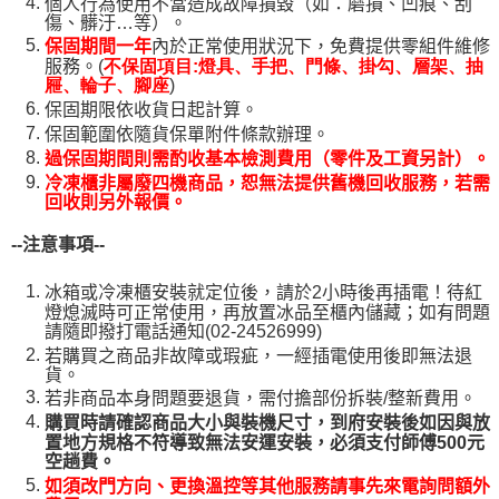
個人行為使用不當造成故障損毀（如：磨損、凹痕、刮
傷、髒汙…等）。
保固期間一年
內於正常使用狀況下，免費提供零組件維修
服務。(
不保固項目:燈具、手把、門條、掛勾、層架、抽
)
屜、輪子、腳座
保固期限依收貨日起計算。
保固範圍依隨貨保單附件條款辦理。
過保固期間則需酌收基本檢測費用（零件及工資另計）。
冷凍櫃非屬廢四機商品，恕無法提供舊機回收服務，若需
回收則另外報價。
--
注意事項--
冰箱或冷凍櫃安裝就定位後，請於2小時後再插電！待紅
燈熄滅時可正常使用，再放置冰品至櫃內儲藏；如有問題
請隨即撥打電話通知(02-24526999)
若購買之商品非故障或瑕疵，一經插電使用後即無法退
貨。
若非商品本身問題要退貨，需付擔部份拆裝/整新費用。
購買時請確認商品大小與裝機尺寸，到府安裝後如因與放
置地方規格不符導致無法安運安裝，必須支付師傅500元
空趟費。
如須改門方向、更換溫控等其他服務請事先來電詢問額外