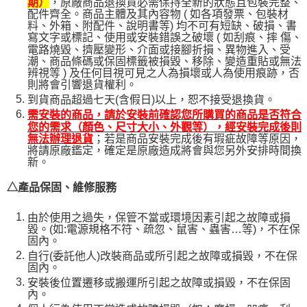
，原廠商品退換貨必需保持全新的狀態且包裝完整、
期）
配件齊全。商品主體及其內容物 ( 如各項發票、包裝材
料、外箱、附配件、說明書等) 均不可有短缺、破損、書
寫文字或標記、使用或安裝錯誤之破壞 ( 如刮痕、摔 傷、
電路燒毀、擠壓變形、介面或接腳折損、異物進入、受
潮、商品條碼或保固標籤被損毀、移除、變造重貼或無法
辨視等 ) 及任何目視可見之人為損壞或人為使用痕跡，否
則將會引響退貨權利。
到貨商品超過七天(含假日)以上，恕不接受退換貨。
需安裝的商品，請於安裝前確認您所購買的商品是否符合
您的需求（顏色、尺寸大小、外觀等），經安裝完成後則
；若是商品安裝完成後有瑕疵故障等原因，
無法辦理退貨
將請原廠鑑定，確定是原廠造成將會與您另外安排時間換
新。
△產品保固、維修服務
由於使用之過失，保管不當或環境因素引起之故障或損
毀。(如:電源規格不符、疏忽、鼠害、蟲害…等)，不在保
固內。
自行(委託他人)改裝商品或所引起之故障或損毀，不在保
固內。
安裝後位置遷移或搬運所引起之故障或損毀，不在保固
內。