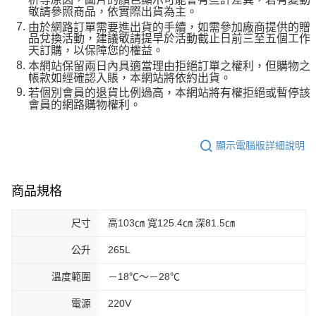
敬請參照商品，依實際出貨為主。
由於網路訂單需要進出貨的手續，如需參加廠商提供的贈
品兌換活動，建議敬請提早於活動截止日前三至五個工作
天訂購，以保障您的權益。
本網站保留兩日內具適當理由拒絕訂單之權利，但購物之
帳款如經確認入賬，本網站將依約出貨。
若個別會員的退貨比例過高，本網站將有權拒絕或暫停該
會員的網路購物權利。
顯示電腦版詳細說明
商品規格
尺寸
高103㎝ 寬125.4㎝ 深81.5㎝
公升
265L
溫度範圍
－18℃～－28℃
電源
220V