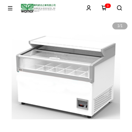
0
1
/
1