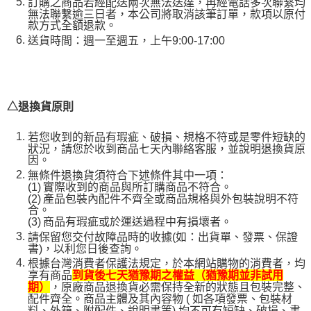
訂購之商品若經配送兩次無法送達，再經電話多次聯繫均
無法聯繫逾三日者，本公司將取消該筆訂單，款項以原付
款方式全額退款。
送貨時間：週一至週五，上午9:00-17:00
△退換貨原則
若您收到的新品有瑕疵、破損、規格不符或是零件短缺的
狀況，請您於收到商品七天內聯絡客服，並說明退換貨原
因。
無條件退換貨須符合下述條件其中一項：
(1)
實際收到的商品與所訂購商品不符合。
(2)
產品包裝內配件不齊全或商品規格與外包裝說明不符
合。
(3)
商品有瑕疵或於運送過程中有損壞者。
請保留您交付故障品時的收據(如：出貨單、發票、保證
書)，以利您日後查詢。
根據台灣消費者保護法規定，於本網站購物的消費者，均
享有商品
到貨後七天猶豫期之權益（猶豫期並非試用
，原廠商品退換貨必需保持全新的狀態且包裝完整、
期）
配件齊全。商品主體及其內容物 ( 如各項發票、包裝材
料、外箱、附配件、說明書等) 均不可有短缺、破損、書