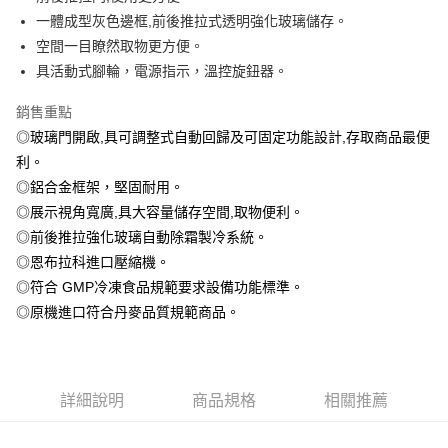
悠遊付
一體成型灰色邊框,前後推拉式透明強化玻璃儲存。
AFTEE先享後付
空間一目瞭然取物更方便。
相關說明
具活動式腳輪，電源指示，溫控旋鈕器。
【關於「AFTEE先享後付」】
AFTEE先享後付是「在收到商品之後才付款」的支付方式。 讓您購物簡單
銷售重點
運送方式
便利好安心！
◎玻璃門開啟,具可調整式自動回歸及可固定功能設計,存取商品最便
１．簡單：不需註冊會員、不需綁卡、不需儲值。
宅配(請注意配件不含在免運內)
２．便利：只要手機號碼，簡訊認證，即可結帳。
利。
免運費
３．安心：先確認商品／服務後，再付款。
◎鋁合金框架，堅固耐用。
◎展示視角寬廣,具大容量儲存空間,取物便利。
【「AFTEE先享後付」結帳流程】
１．於結帳方式選擇「AFTEE先享後付」後，將跳轉至「AFTEE先享後付」
◎前後推拉強化玻璃自動除霜製冷系統。
結帳頁面，進行簡訊認證並確認金額後，即可完成結帳。
◎恩布拉科進口壓縮機。
２．訂單成立數日內，您將收到繳費通知簡訊。
３．收到繳費通知簡訊後14天內，點擊此簡訊中的連結，可透過四大超商／
◎符合 GMP冷凍食品規範要求設備功能標準。
ATM／網路銀行／等多元方式進行付款，方視為交易完成。
◎原機進口符合丹麥品質規範商品。
※ 請注意：結帳手續完成當下不需立刻繳費，但若您需要取消訂單，請聯絡
購買商品的店家。未經商家同意取消之訂單仍視為有效，需透過AFTEE先享
後付繳納相關費用。
※ 交易是否成功請以「AFTEE先享後付 」之結帳頁面顯示為準，若有關於
是否繳費成功／繳費後需取消欲退款等相關疑問，請聯繫「AFTEE先享後付
詳細說明
商品規格
相關推薦
客戶支援中心」
https://netprotections.freshdesk.com/support/home
【注意事項】