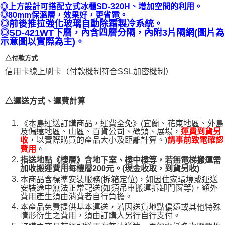
◎
上方設計可搭配立式冰櫃SD-320H、增加空間的利用。
１．透過由恩沛科技股份有限公司提供之「AFTEE先享後付」服務完成之交
◎
80mm保溫層，效果好，更省電。
易，需依本服務之必要範圍內提供個人資料，並將交易相關給付款項請求債
◎前後推拉強化玻璃自動除霜製冷系統。
權轉讓予恩沛科技股份有限公司。
◎SD-421WT下層，內含四層分隔，內附3片隔網(圖片為
２．關於個人資料處理事宜，請瀏覽以下網址：
示意圖以實際為主)。
https://aftee.tw/terms/#terms3
３．未成年的使用者請事先徵得法定代理人或監護人之同意方可使用
△付款方式
「AFTEE先享後付」，若未經同意申辦者引起之損失，本公司不負相關責
信用卡線上刷卡（付款機制符合SSL加密機制）
任。
４．使用「AFTEE先享後付」時，將依據個別帳號之用戶狀況，依本公司即
時審查核予不同之上限額度；若仍有額度不足之情形，本公司將視審查結果
請求用戶進行身份認證。
△運送方式、運費計算
５．嚴禁一人註冊多個帳號或使用他人資訊註冊。若發現惡意使用之情形，
恩沛科技股份有限公司將有權停止該用戶之使用額度並採取法律行動。
《本島運送訂購商品，運費全免》(宜蘭、花東地區、外島
及偏遠地區、山區、百貨公司、碼頭、展場，
運費到貨另
，以實際購買的產品大小及距離計算。)
收
請事前致電確認
。
費用
指送地點《樓層》含地下室、樓中樓等，若無電梯搬運需
加收搬運費用每樓層200元。(現金收取，到貨另收)
本商品含標準安裝服務(拆箱定位)，如因住家環境或運送
安裝途中無法正常配送(如須吊車搬運拆卸門窗等)，額外
費用產生須由消費者自行負擔。
本產品免費提供基本運送，若因送貨地點偏遠或其他特殊
情形衍生之費用，須由訂購人另行自行支付。