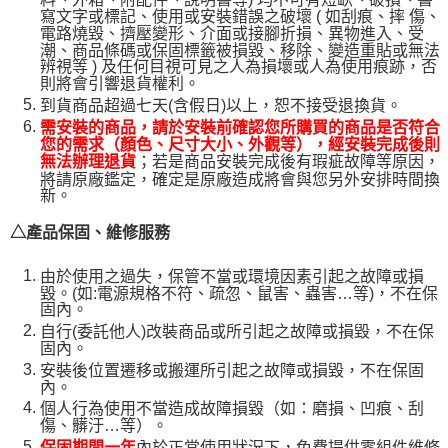
寫文字或標記、使用或安裝錯誤之破壞 ( 如刮痕、摔 傷、
電路燒毀、擠壓變形、介面或接腳折損、異物進入、受
潮、商品條碼或保固標籤被損毀、移除、變造重貼或無法
辨視等 ) 及任何目視可見之人為損壞或人為使用痕跡，否
則將會引響退貨權利。
到貨商品超過七天(含假日)以上，恕不接受退換貨。
需安裝的商品，請於安裝前確認您所購買的商品是否符合
您的需求（顏色、尺寸大小、外觀等），經安裝完成後則
；若是商品安裝完成後有瑕疵故障等原因，
無法辦理退貨
將請原廠鑑定，確定是原廠造成將會與您另外安排時間換
新。
△產品保固、維修服務
由於使用之過失，保管不當或環境因素引起之故障或損
毀。(如:電源規格不符、疏忽、鼠害、蟲害…等)，不在保
固內。
自行(委託他人)改裝商品或所引起之故障或損毀，不在保
固內。
安裝後位置遷移或搬運所引起之故障或損毀，不在保固
內。
個人行為使用不當造成故障損毀（如：磨損、凹痕、刮
傷、髒汙…等）。
內於正常使用狀況下，免費提供零組件維修
保固期間一年