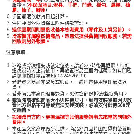
服務。(
不保固項目:燈具、手把、門條、掛勾、層架、抽
)
屜、輪子、腳座
保固期限依收貨日起計算。
保固範圍依隨貨保單附件條款辦理。
過保固期間則需酌收基本檢測費用（零件及工資另計）。
冷凍櫃非屬廢四機商品，恕無法提供舊機回收服務，若需
回收則另外報價。
--
注意事項--
冰箱或冷凍櫃安裝就定位後，請於2小時後再插電！待紅
燈熄滅時可正常使用，再放置冰品至櫃內儲藏；如有問題
請隨即撥打電話通知(02-24526999)
若購買之商品非故障或瑕疵，一經插電使用後即無法退
貨。
若非商品本身問題要退貨，需付擔部份拆裝/整新費用。
購買時請確認商品大小與裝機尺寸，到府安裝後如因與放
置地方規格不符導致無法安運安裝，必須支付師傅500元
空趟費。
如須改門方向、更換溫控等其他服務請事先來電詢問額外
費用。
本產品文案為原廠所提供，商品網頁圖片因拍攝與螢幕解
析等原因，圖片的顏色顯示可能會有些許差異，若有變動