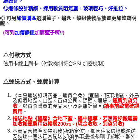
縫設計。
【注意事項】
◎邊條設計精細、採用軟質阻氣簾，玻璃輕巧、好推拉。
１．透過由恩沛科技股份有限公司提供之「AFTEE先享後付」服務完成之交
◎ 可另
加價購區
選購籃子，鑰匙，鎖組
使物品放置更加整齊明
易，需依本服務之必要範圍內提供個人資料，並將交易相關給付款項請求債
瞭。
權轉讓予恩沛科技股份有限公司。
２．關於個人資料處理事宜，請瀏覽以下網址：
(可到
加購籃子唷!!)
加價購區
https://aftee.tw/terms/#terms3
３．未成年的使用者請事先徵得法定代理人或監護人之同意方可使用
「AFTEE先享後付」，若未經同意申辦者引起之損失，本公司不負相關責
任。
△付款方式
４．使用「AFTEE先享後付」時，將依據個別帳號之用戶狀況，依本公司即
信用卡線上刷卡（付款機制符合SSL加密機制）
時審查核予不同之上限額度；若仍有額度不足之情形，本公司將視審查結果
請求用戶進行身份認證。
５．嚴禁一人註冊多個帳號或使用他人資訊註冊。若發現惡意使用之情形，
△運送方式、運費計算
恩沛科技股份有限公司將有權停止該用戶之使用額度並採取法律行動。
《本島運送訂購商品，運費全免》(宜蘭、花東地區、外島
及偏遠地區、山區、百貨公司、碼頭、展場，
運費到貨另
，以實際購買的產品大小及距離計算。)
收
請事前致電確認
。
費用
指送地點《樓層》含地下室、樓中樓等，若無電梯搬運需
加收搬運費用每樓層200元。(現金收取，到貨另收)
本商品含標準安裝服務(拆箱定位)，如因住家環境或運送
安裝途中無法正常配送(如須吊車搬運拆卸門窗等)，額外