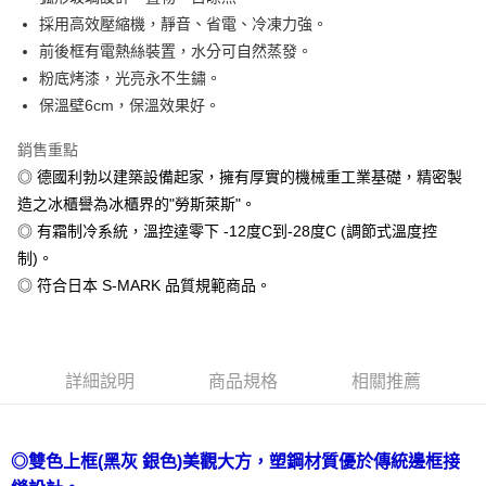
採用高效壓縮機，靜音、省電、冷凍力強。
悠遊付
前後框有電熱絲裝置，水分可自然蒸發。
AFTEE先享後付
粉底烤漆，光亮永不生鏽。
相關說明
保溫壁6cm，保溫效果好。
【關於「AFTEE先享後付」】
AFTEE先享後付是「在收到商品之後才付款」的支付方式。 讓您購物簡單
銷售重點
運送方式
便利好安心！
◎ 德國利勃以建築設備起家，擁有厚實的機械重工業基礎，精密製
１．簡單：不需註冊會員、不需綁卡、不需儲值。
宅配(請注意配件不含在免運內)
２．便利：只要手機號碼，簡訊認證，即可結帳。
造之冰櫃譽為冰櫃界的"勞斯萊斯"。
免運費
３．安心：先確認商品／服務後，再付款。
◎ 有霜制冷系統，溫控達零下 -12度C到-28度C (調節式溫度控
制)。
【「AFTEE先享後付」結帳流程】
１．於結帳方式選擇「AFTEE先享後付」後，將跳轉至「AFTEE先享後付」
◎ 符合日本 S-MARK 品質規範商品。
結帳頁面，進行簡訊認證並確認金額後，即可完成結帳。
２．訂單成立數日內，您將收到繳費通知簡訊。
３．收到繳費通知簡訊後14天內，點擊此簡訊中的連結，可透過四大超商／
ATM／網路銀行／等多元方式進行付款，方視為交易完成。
※ 請注意：結帳手續完成當下不需立刻繳費，但若您需要取消訂單，請聯絡
詳細說明
商品規格
相關推薦
購買商品的店家。未經商家同意取消之訂單仍視為有效，需透過AFTEE先享
後付繳納相關費用。
※ 交易是否成功請以「AFTEE先享後付 」之結帳頁面顯示為準，若有關於
是否繳費成功／繳費後需取消欲退款等相關疑問，請聯繫「AFTEE先享後付
◎雙色上框(黑灰 銀色)美觀大方，塑鋼材質優於傳統邊框接
客戶支援中心」
https://netprotections.freshdesk.com/support/home