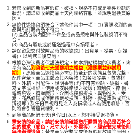
若您收到的新品有瑕疵、破損、規格不符或是零件短缺的
狀況，請您於收到商品七天內聯絡客服，並說明退換貨原
因。
無條件退換貨須符合下述條件其中一項：
(1)
實際收到的商
品與所訂購商品不符合。
(2)
產品包裝內配件不齊全或商品規格與外包裝說明不符
合。
(3)
商品有瑕疵或於運送過程中有損壞者。
請保留您交付故障品時的收據(如：出貨單、發票、保證
書)，以利您日後查詢。
根據台灣消費者保護法規定，於本網站購物的消費者，均
享有商品
到貨後七天猶豫期之權益（猶豫期並非試用
，原廠商品退換貨必需保持全新的狀態且包裝完整、
期）
配件齊全。商品主體及其內容物 ( 如各項發票、包裝材
料、外箱、附配件、說明書等) 均不可有短缺、破損、書
寫文字或標記、使用或安裝錯誤之破壞 ( 如刮痕、摔 傷、
電路燒毀、擠壓變形、介面或接腳折損、異物進入、受
潮、商品條碼或保固標籤被損毀、移除、變造重貼或無法
辨視等 ) 及任何目視可見之人為損壞或人為使用痕跡，否
則將會引響退貨權利。
到貨商品超過七天(含假日)以上，恕不接受退換貨。
需安裝的商品，請於安裝前確認您所購買的商品是否符合
您的需求（顏色、尺寸大小、外觀等），經安裝完成後則
；若是商品安裝完成後有瑕疵故障等原因，
無法辦理退貨