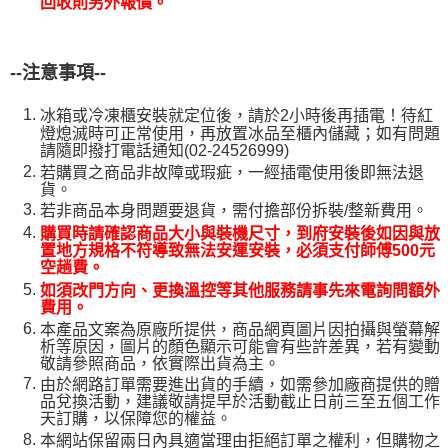
回收則另外報價。
--
注意事項--
冰箱或冷凍櫃安裝就定位後，請於2小時後再插電！待紅
燈熄滅時可正常使用，再放置冰品至櫃內儲藏；如有問題
請隨即撥打電話通知(02-24526999)
若購買之商品非故障或瑕疵，一經插電使用後即無法退
貨。
若非商品本身問題要退貨，需付擔部份拆裝/整新費用。
購買時請確認商品大小與裝機尺寸，到府安裝後如因與放
置地方規格不符導
致無法安運安裝，必須支付師傅500元
空趟費。
如須改門方向、更換溫控等其他服務請事先來電詢問額外
費用。
本產品文案為原廠所提供，商品網頁圖片因拍攝與螢幕解
析等原因，圖片的顏色顯示可能會有些許差異，若有變動
敬請參照商品，依實際出貨為主。
由於網路訂單需要進出貨的手續，如需參加廠商提供的贈
品兌換活動，建議敬請提早於活動截止日前三至五個工作
天訂購，以保障您的權益。
本網站保留兩日內具適當理由拒絕訂單之權利，但購物之