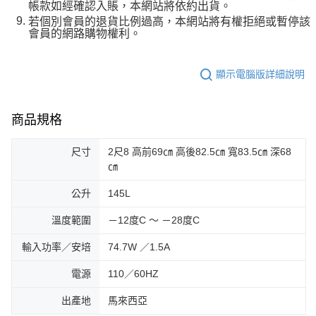
帳款如經確認入賬，本網站將依約出貨。
若個別會員的退貨比例過高，本網站將有權拒絕或暫停該
會員的網路購物權利。
顯示電腦版詳細說明
商品規格
尺寸
2尺8 高前69㎝ 高後82.5㎝ 寬83.5㎝ 深68
㎝
公升
145L
溫度範圍
－12度C ～ －28度C
輸入功率／安培
74.7W ／1.5A
電源
110／60HZ
出產地
馬來西亞