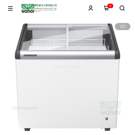
0
1
/
2