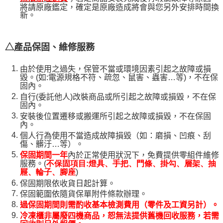
將請原廠鑑定，確定是原廠造成將會與您另外安排時間換
新。
△產品保固、維修服務
由於使用之過失，保管不當或環境因素引起之故障或損
毀。(如:電源規格不符、疏忽、鼠害、蟲害…等)，不在保
固內。
自行(委託他人)改裝商品或所引起之故障或損毀，不在保
固內。
安裝後位置遷移或搬運所引起之故障或損毀，不在保固
內。
個人行為使用不當造成故障損毀（如：磨損、凹痕、刮
傷、髒汙…等）。
保固期間一年
內於正常使用狀況下，免費提供零組件維修
服務。(
不保固項目:燈具、手把、門條、掛勾、層架、抽
)
屜、輪子、腳座
保固期限依收貨日起計算。
保固範圍依隨貨保單附件條款辦理。
過保固期間則需酌收基本檢測費用（零件及工資另計）。
冷凍櫃非屬廢四機商品，恕無法提供舊機回收服務，若需