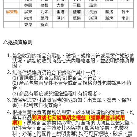
△退換貨原則
若您收到的新品有瑕疵、破損、規格不符或是零件短缺的
狀況，請您於收到商品七天內聯絡客服，並說明退換貨原
因。
無條件退換貨須符合下述條件其中一項：
(1)
實際收到的商品與所訂購商品不符合。
(2)
產品包裝內配件不齊全或商品規格與外包裝說明不符
合。
(3)
商品有瑕疵或於運送過程中有損壞者。
請保留您交付故障品時的收據(如：出貨單、發票、保證
書)，以利您日後查詢。
根據台灣消費者保護法規定，於本網站購物的消費者，均
享有商品
到貨後七天猶豫期之權益（猶豫期並非試用
，原廠商品退換貨必需保持全新的狀態且包裝完整、
期）
配件齊全。商品主體及其內容物 ( 如各項發票、包裝材
料、外箱、附配件、說明書等) 均不可有短缺、破損、書