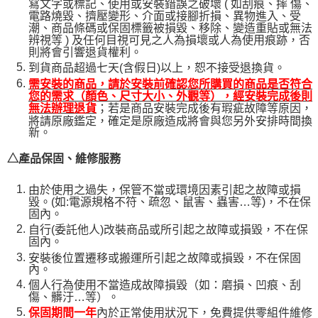
寫文字或標記、使用或安裝錯誤之破壞 ( 如刮痕、摔 傷、
電路燒毀、擠壓變形、介面或接腳折損、異物進入、受
潮、商品條碼或保固標籤被損毀、移除、變造重貼或無法
辨視等 ) 及任何目視可見之人為損壞或人為使用痕跡，否
則將會引響退貨權利。
到貨商品超過七天(含假日)以上，恕不接受退換貨。
需安裝的商品，請於安裝前確認您所購買的商品是否符合
您的需求（顏色、尺寸大小、外觀等），經安裝完成後則
；若是商品安裝完成後有瑕疵故障等原因，
無法辦理退貨
將請原廠鑑定，確定是原廠造成將會與您另外安排時間換
新。
△產品保固、維修服務
由於使用之過失，保管不當或環境因素引起之故障或損
毀。(如:電源規格不符、疏忽、鼠害、蟲害…等)，不在保
固內。
自行(委託他人)改裝商品或所引起之故障或損毀，不在保
固內。
安裝後位置遷移或搬運所引起之故障或損毀，不在保固
內。
個人行為使用不當造成故障損毀（如：磨損、凹痕、刮
傷、髒汙…等）。
保固期間一年
內於正常使用狀況下，免費提供零組件維修