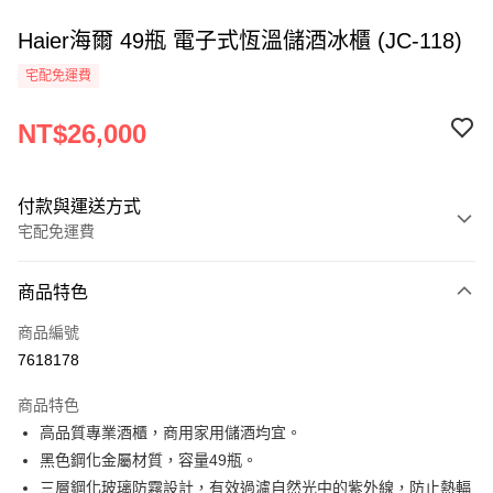
Haier海爾 49瓶 電子式恆溫儲酒冰櫃 (JC-118)
宅配免運費
NT$26,000
付款與運送方式
宅配免運費
付款方式
商品特色
信用卡一次付款
商品編號
LINE Pay
7618178
Apple Pay
商品特色
街口支付
高品質專業酒櫃，商用家用儲酒均宜。
黑色鋼化金屬材質，容量49瓶。
悠遊付
三層鋼化玻璃防霧設計，有效過濾自然光中的紫外線，防止熱輻