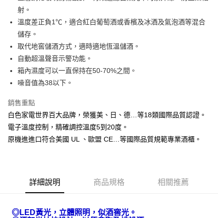
AFTEE先享後付
射。
相關說明
溫度差正負1℃，適合紅白葡萄酒或香檳及冰酒及氣泡酒等混合
【關於「AFTEE先享後付」】
儲存。
AFTEE先享後付是「在收到商品之後才付款」的支付方式。 讓您購物簡單
運送方式
取代地窖儲酒方式，適時適地恆溫儲酒。
便利好安心！
１．簡單：不需註冊會員、不需綁卡、不需儲值。
自動超溫聲音示警功能。
宅配(請注意配件不含在免運內)
２．便利：只要手機號碼，簡訊認證，即可結帳。
箱內濕度可以一直保持在50-70%之間。
免運費
３．安心：先確認商品／服務後，再付款。
噪音值為38以下。
【「AFTEE先享後付」結帳流程】
１．於結帳方式選擇「AFTEE先享後付」後，將跳轉至「AFTEE先享後付」
銷售重點
結帳頁面，進行簡訊認證並確認金額後，即可完成結帳。
白色家電世界百大品牌，榮獲美、日、德…等18類國際品質認證。
２．訂單成立數日內，您將收到繳費通知簡訊。
３．收到繳費通知簡訊後14天內，點擊此簡訊中的連結，可透過四大超商／
電子溫度控制，精確調控溫度5到20度。
ATM／網路銀行／等多元方式進行付款，方視為交易完成。
原機進進口符合美國 UL 、歐盟 CE…等國際品質規範專業酒櫃。
※ 請注意：結帳手續完成當下不需立刻繳費，但若您需要取消訂單，請聯絡
購買商品的店家。未經商家同意取消之訂單仍視為有效，需透過AFTEE先享
後付繳納相關費用。
※ 交易是否成功請以「AFTEE先享後付 」之結帳頁面顯示為準，若有關於
是否繳費成功／繳費後需取消欲退款等相關疑問，請聯繫「AFTEE先享後付
詳細說明
商品規格
相關推薦
客戶支援中心」
https://netprotections.freshdesk.com/support/home
【注意事項】
◎LED黃光，立體照明，似酒窖光。
１．透過由恩沛科技股份有限公司提供之「AFTEE先享後付」服務完成之交