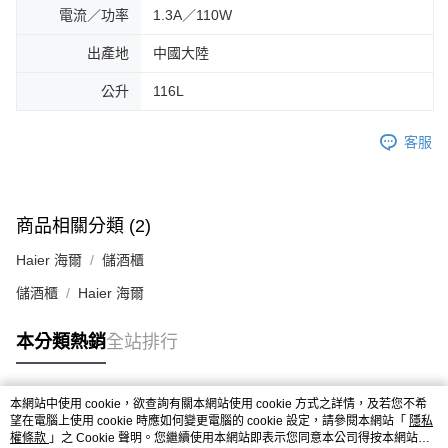
電流／功率
1.3A／110W
出產地
中國大陸
公升
116L
客服
商品相關分類 (2)
Haier 海爾
儲酒櫃
儲酒櫃
Haier 海爾
本分類熱銷
全站排行
本網站中使用 cookie，欲查詢有關本網站使用 cookie 方式之詳情，及若您不希
熱門標籤
望在電腦上使用 cookie 時應如何變更電腦的 cookie 設定，請參閱本網站「
隱私
權條款
」之 Cookie 聲明。您繼續使用本網站即表示您同意本公司得按本網站使