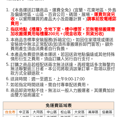
《本島運送訂購商品，運費全免》(宜蘭、花東地區、外島
及偏遠地區、山區、百貨公司、碼頭、展場，
運費到貨另
，以實際購買的產品大小及距離計算。)
收
請事前致電確認
。
費用
指送地點《樓層》含地下室、樓中樓等，若無電梯搬運需
加收搬運費用每樓層200元。(現金收取，到貨另收)
本商品含標準安裝服務(拆箱定位)，如因住家環境或運送
安裝途中無法正常配送(如須吊車搬運拆卸門窗等)，額外
費用產生須由消費者自行負擔。
本產品免費提供基本運送，若因送貨地點偏遠或其他特殊
情形衍生之費用，須由訂購人另行自行支付。
訂購之商品若經配送兩次無法送達，再經電話多次聯繫均
無法聯繫逾三日者，本公司將取消該筆訂單，款項以原付
款方式全額退款。
送貨時間：週一至週五，上午9:00-17:00
如若指定時間送達，需自付專車配送費用。
商品卸貨地點不佳，無法以一般人力搬運者，其運費加計
由雙方協商議定。