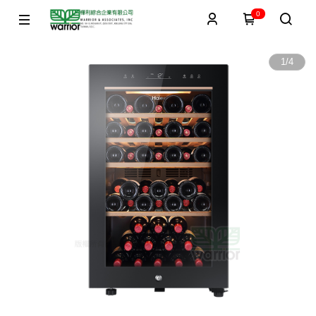
0
1
/
4