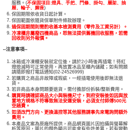
服務。(
不保固項目:燈具、手把、門條、掛勾、層架、抽
)
屜、輪子、腳座
保固期限依收貨日起計算。
保固範圍依隨貨保單附件條款辦理。
過保固期間則需酌收基本檢測費用（零件及工資另計）。
冷凍櫃非屬廢四機商品，恕無法提供舊機回收服務，若需
回收則另外報價。
--
注意事項--
冰箱或冷凍櫃安裝就定位後，請於2小時後再插電！待紅
燈熄滅時可正常使用，再放置冰品至櫃內儲藏；如有問題
請隨即撥打電話通知(02-24526999)
若購買之商品非故障或瑕疵，一經插電使用後即無法退
貨。
若非商品本身問題要退貨，需付擔部份拆裝/整新費用。
購買時請確認商品大小與裝機尺寸，到府安裝後如因與放
置地方規格不符導致無法安運安裝，必須支付師傅500元
空趟費。
如須改門方向、更換溫控等其他服務請事先來電詢問額外
費用。
本產品文案為原廠所提供，商品網頁圖片因拍攝與螢幕解
析等原因，圖片的顏色顯示可能會有些許差異，若有變動