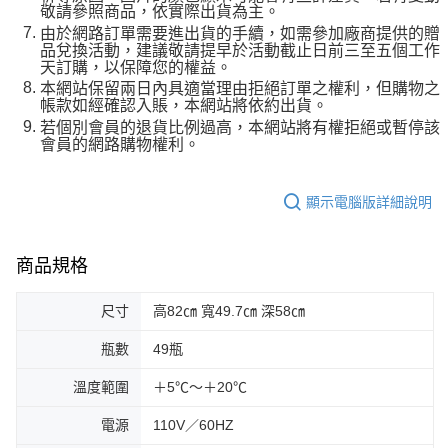
敬請參照商品，依實際出貨為主。
由於網路訂單需要進出貨的手續，如需參加廠商提供的贈
品兌換活動，建議敬請提早於活動截止日前三至五個工作
天訂購，以保障您的權益。
本網站保留兩日內具適當理由拒絕訂單之權利，但購物之
帳款如經確認入賬，本網站將依約出貨。
若個別會員的退貨比例過高，本網站將有權拒絕或暫停該
會員的網路購物權利。
顯示電腦版詳細說明
商品規格
尺寸
高82㎝ 寬49.7㎝ 深58㎝
瓶數
49瓶
溫度範圍
＋5℃～＋20℃
電源
110V／60HZ