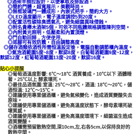
◎酒架半抽拉設計，以便拿取及排設酒。
易，需依本服務之必要範圍內提供個人資料，並將交易相關給付款項請求債
◎簡約門體，超寬展示，美觀時尚。
權轉讓予恩沛科技股份有限公司。
◎無框玻璃門一體成形，內嵌式把手，簡約大方。
２．關於個人資料處理事宜，請瀏覽以下網址：
◎LED溫度顯示，電子溫度調控5到20度。
https://aftee.tw/terms/#terms3
◎配置活性碳除臭透氣孔，避免細菌異味侵蝕。
３．未成年的使用者請事先徵得法定代理人或監護人之同意方可使用
◎附名貴櫸木酒架5個，可依不同瓶體規格調整陳列空間。
「AFTEE先享後付」，若未經同意申辦者引起之損失，本公司不負相關責
◎內附黃光照明，低壓柔和內置頂燈。
任。
◎門自動回歸，方便使用。
４．使用「AFTEE先享後付」時，將依據個別帳號之用戶狀況，依本公司即
◎底腳可有效防震，自由調整高度。
時審查核予不同之上限額度；若仍有額度不足之情形，本公司將視審查結果
◎儲存酒類依酒性所需恒溫設定後，電腦自動調節櫃內溫度。
請求用戶進行身份認證。
◎氣泡酒範圍5度~8度，默認8度，白葡萄酒範圍9度~12度，
５．嚴禁一人註冊多個帳號或使用他人資訊註冊。若發現惡意使用之情形，
默認12度，紅葡萄酒範圍13度~20度，默認16度。
恩沛科技股份有限公司將有權停止該用戶之使用額度並採取法律行動。
貼心小提醒
◎葡萄酒溫度影響: 6℃～18℃ 酒質養成，10℃以下 酒體睡
著，25℃以上 酵素壞死。
◎最佳品酒氛圍:室溫: 25℃～28℃，酒溫: 18℃～20℃，儲
酒恒溫: 12℃～15℃。
◎建議使用專業儲酒櫃，避免氣候變化，造成酒質變酸失去
原味。
◎建議使用專業儲酒櫃，避免高溫度狀態下，酵母素壞死破
壞質感。
◎建議使用專業儲酒櫃，避免高濕度環境下，細菌滋生造成
酒質變酸。
◎酒櫃需預留散熱空間,深10cm,左,右各5cm,以保持良好的
散熱空間。