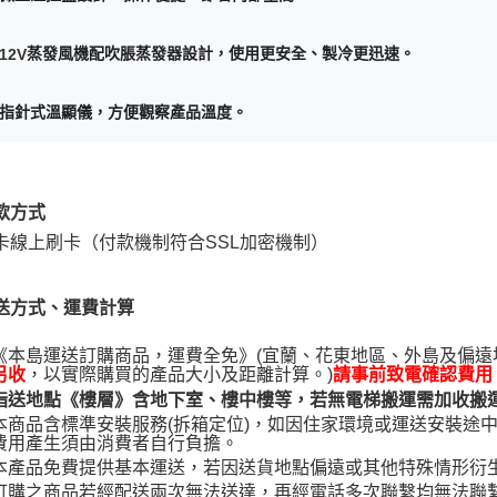
即時審查
結果請求
５．嚴禁
蒸發風機配吹脹蒸發器設計，使用更安全、製冷更迅速。
12V
形，恩沛
動。
指針式溫顯儀，方便觀察產品溫度。
款方式
卡線上刷卡（付款機制符合SSL加密機制）
送方式、運費計算
《本島運送訂購商品，運費全免》(宜蘭、花東地區、外島及偏
，以實際購買的產品大小及距離計算。)
另收
請事前致電確認費用
指送地點《樓層》含地下室、樓中樓等，若無電梯搬運需加收搬運費
本商品含標準安裝服務(拆箱定位)，如因住家環境或運送安裝途中
費用產生須由消費者自行負擔。
本產品免費提供基本運送，若因送貨地點偏遠或其他特殊情形衍
訂購之商品若經配送兩次無法送達，再經電話多次聯繫均無法聯