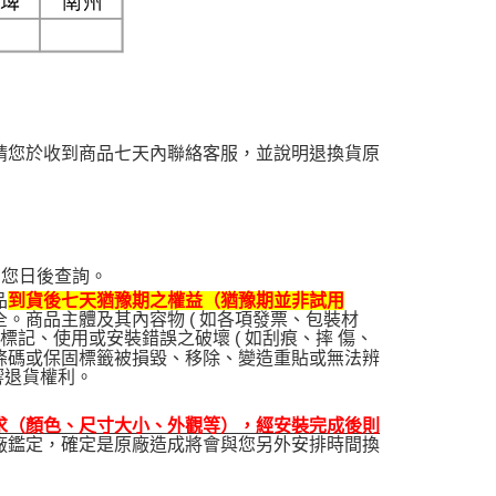
請您於收到商品七天內聯絡客服，並說明退換貨原
利您日後查詢。
品
到貨後七天猶豫期之權益（猶豫期並非試用
。商品主體及其內容物 ( 如各項發票、包裝材
記、使用或安裝錯誤之破壞 ( 如刮痕、摔 傷、
條碼或保固標籤被損毀、移除、變造重貼或無法辨
響退貨權利。
求（顏色、尺寸大小、外觀等），經安裝完成後則
廠鑑定，確定是原廠造成將會與您另外安排時間換