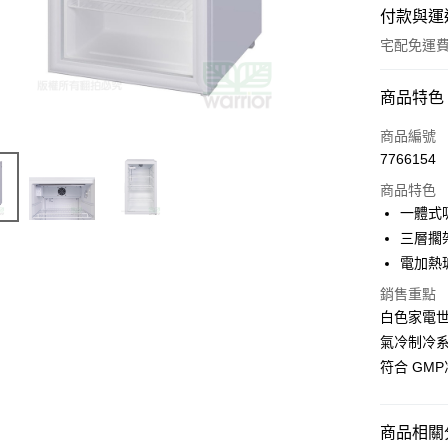
付款與運
宅配免運
付款方式
商品特色
信用卡一
商品編號
7766154
LINE Pay
商品特色
Apple Pay
一體式
三層擱
街口支付
電加熱
悠遊付
銷售重點
白色家電
AFTEE先
相關說明
氣冷制冷系
【關於「A
符合 GM
AFTEE
便利好安
運送方式
１．簡單
商品相關分
２．便利
宅配(請注