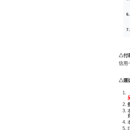
6.
7.
△付
信用
△運