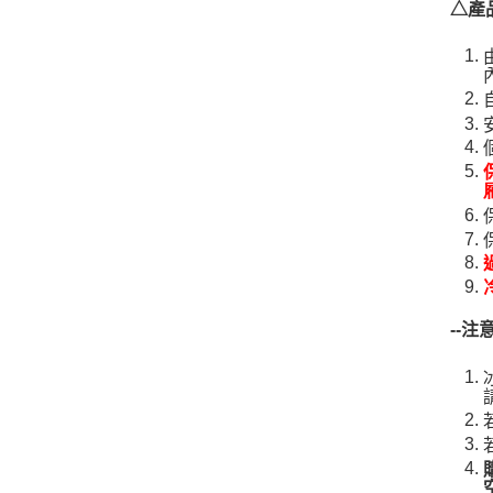
△產
--
注意