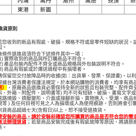
換貨原則
若您收到的新品有瑕疵、破損、規格不符或是零件短缺的狀況，
因。
無條件退換貨須符合下述條件其中一項：
1)
實際收到的商品與所訂購商品不符合。
2)
產品包裝內配件不齊全或商品規格與外包裝說明不符合。
3)
商品有瑕疵或於運送過程中有損壞者。
請保留您交付故障品時的收據(如：出貨單、發票、保證書)，以
根據台灣消費者保護法規定，於本網站購物的消費者，均享有商
，原廠商品退換貨必需保持全新的狀態且包裝完整、配件齊全
期）
料、外箱、附配件、說明書等) 均不可有短缺、破損、書寫文字或標
電路燒毀、擠壓變形、介面或接腳折損、異物進入、受潮、商品
視等 ) 及任何目視可見之人為損壞或人為使用痕跡，否則將會引
到貨商品超過七天(含假日)以上，恕不接受退換貨。
需安裝的商品，請於安裝前確認您所購買的商品是否符合您的需
；若是商品安裝完成後有瑕疵故障等原因，將請原
無法辦理退貨
新。