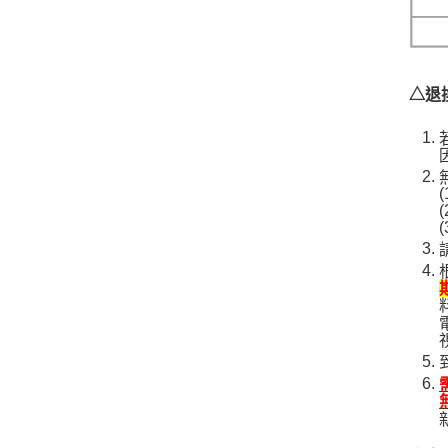
△退
(
(
(