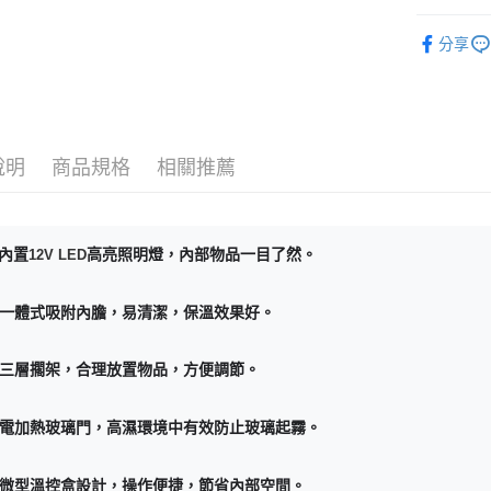
３．安心
免運費
直立單門
【「AFT
分享
Warrior 
１．於結帳
付」結帳
２．訂單
３．收到繳
／ATM／
※ 請注意
說明
商品規格
相關推薦
絡購買商品
先享後付
※ 交易是
是否繳費成
內置
12V LED
高亮照明燈，內部物品一目了然。
付客戶支
【注意事
一體式吸附內膽，易清潔，保溫效果好。
１．透過由
交易，需
求債權轉
三層擱架，合理放置物品，方便調節。
２．關於
https://aft
３．未成
電加熱玻璃門，高濕環境中有效防止玻璃起霧。
「AFTE
任。
４．使用「
微型溫控盒設計，操作便捷，節省內部空間。