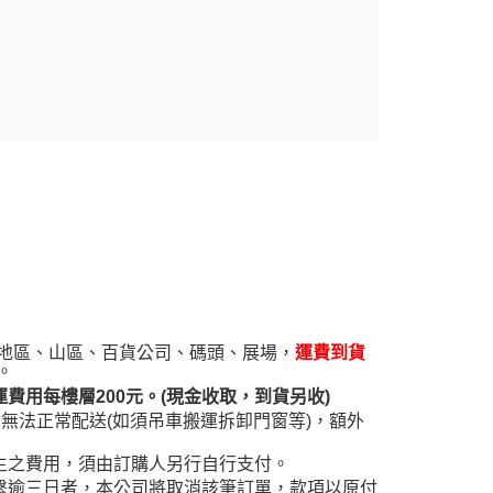
核予不同之上限額度；若仍有額度不足之情形，本公司將視審查
用戶進行身份認證。
一人註冊多個帳號或使用他人資訊註冊。若發現惡意使用之情
科技股份有限公司將有權停止該用戶之使用額度並採取法律行
遠地區、山區、百貨公司、碼頭、展場，
運費到貨
。
用每樓層200元。(現金收取，到貨另收)
無法正常配送(如須吊車搬運拆卸門窗等)，額外
生之費用，須由訂購人另行自行支付。
繫逾三日者，本公司將取消該筆訂單，款項以原付