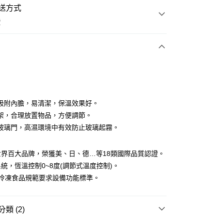
送方式
費
次付款
吸附內膽，易清潔，保溫效果好。
架，合理放置物品，方便調節。
玻璃門，高濕環境中有效防止玻璃起霧。
世界百大品牌，榮獲美、日、德…等18類國際品質認證。
享後付
統，恆溫控制0~8度(調節式溫度控制)。
FTEE先享後付」】
P冷凍食品規範要求設備功能標準。
先享後付是「在收到商品之後才付款」的支付方式。 讓您購物簡單
心！
：不需註冊會員、不需綁卡、不需儲值。
類 (2)
：只要手機號碼，簡訊認證，即可結帳。
意配件不含在免運內)