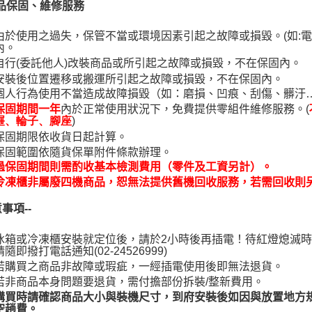
品保固、維修服務
由於使用之過失，保管不當或環境因素引起之故障或損毀。(如:
內。
自行(委託他人)改裝商品或所引起之故障或損毀，不在保固內。
安裝後位置遷移或搬運所引起之故障或損毀，不在保固內。
個人行為使用不當造成故障損毀（如：磨損、凹痕、刮傷、髒汙
內於正常使用狀況下，免費提供零組件維修服務。(
保固期間一年
)
屜、輪子、腳座
保固期限依收貨日起計算。
保固範圍依隨貨保單附件條款辦理。
過保固期間則需酌收基本檢測費用（零件及工資另計）。
冷凍櫃非屬廢四機商品，恕無法提供舊機回收服務，若需回收則
事項--
冰箱或冷凍櫃安裝就定位後，請於2小時後再插電！待紅燈熄滅
請隨即撥打電話通知(02-24526999)
若購買之商品非故障或瑕疵，一經插電使用後即無法退貨。
若非商品本身問題要退貨，需付擔部份拆裝/整新費用。
購買時請確認商品大小與裝機尺寸，到府安裝後如因與放置地方規
空趟費。