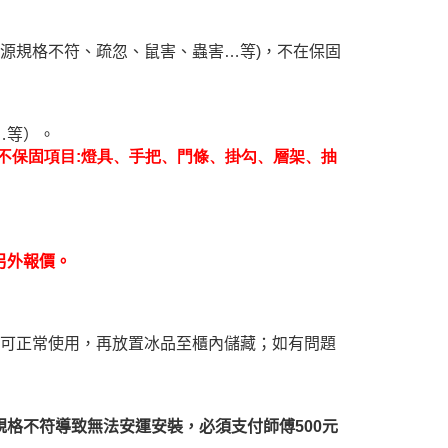
電源規格不符、疏忽、鼠害、蟲害…等)，不在保固
…等）。
不保固項目:燈具、手把、門條、掛勾、層架、抽
另外報價。
時可正常使用，再放置冰品至櫃內儲藏；如有問題
格不符導致無法安運安裝，必須支付師傅500元