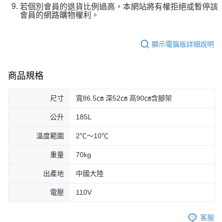
若個別會員的退貨比例過高，本網站將有權拒絕或暫停該
會員的網路購物權利。
顯示電腦版詳細說明
商品規格
尺寸
寬86.5㎝ 深52㎝ 高90㎝含腳架
公升
185L
溫度範圍
2℃～10℃
重量
70kg
出產地
中國大陸
電壓
110V
客服