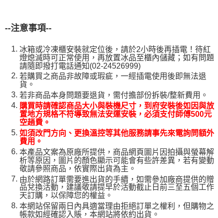
--
注意事項--
冰箱或冷凍櫃安裝就定位後，請於2小時後再插電！待紅
燈熄滅時可正常使用，再放置冰品至櫃內儲藏；如有問題
請隨即撥打電話通知(02-24526999)
若購買之商品非故障或瑕疵，一經插電使用後即無法退
貨。
若非商品本身問題要退貨，需付擔部份拆裝/整新費用。
購買時請確認商品大小與裝機尺寸，到府安裝後如因與放
置地方規格不符導致無法安運安裝，必須支付師傅500元
空趟費。
如須改門方向、更換溫控等其他服務請事先來電詢問額外
費用。
本產品文案為原廠所提供，商品網頁圖片因拍攝與螢幕解
析等原因，圖片的顏色顯示可能會有些許差異，若有變動
敬請參照商品，依實際出貨為主。
由於網路訂單需要進出貨的手續，如需參加廠商提供的贈
品兌換活動，建議敬請提早於活動截止日前三至五個工作
天訂購，以保障您的權益。
本網站保留兩日內具適當理由拒絕訂單之權利，但購物之
帳款如經確認入賬，本網站將依約出貨。