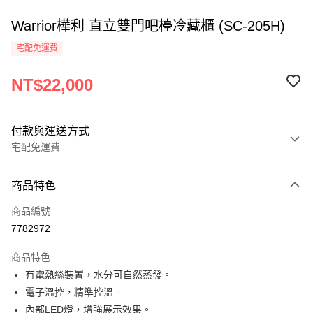
Warrior樺利 直立雙門吧檯冷藏櫃 (SC-205H)
宅配免運費
NT$22,000
付款與運送方式
宅配免運費
付款方式
商品特色
信用卡一次付款
商品編號
LINE Pay
7782972
Apple Pay
商品特色
街口支付
有電熱絲裝置，水分可自然蒸發。
電子溫控，精準控溫。
悠遊付
內部LED燈，增強展示效果。