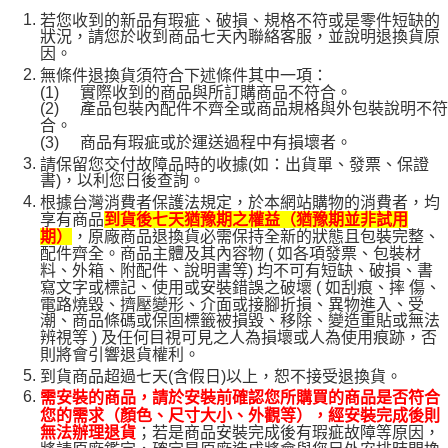
若您收到的新品有瑕疵、破損、規格不符或是零件短缺的
狀況，請您於收到商品七天內聯絡客服，並說明退換貨原
因。
無條件退換貨須符合下述條件其中一項：
(1)
實際收到的商品與所訂購商品不符合。
(2)
產品包裝內配件不齊全或商品規格與外包裝說明不符
合。
(3)
商品有瑕疵或於運送過程中有損壞者。
請保留您交付故障品時的收據(如：出貨單、發票、保證
書)，以利您日後查詢。
根據台灣消費者保護法規定，於本網站購物的消費者，均
享有商品
到貨後七天猶豫期之權益（猶豫期並非試用
，原廠商品退換貨必需保持全新的狀態且包裝完整、
期）
配件齊全。商品主體及其內容物 ( 如各項發票、包裝材
料、外箱、附配件、說明書等) 均不可有短缺、破損、書
寫文字或標記、使用或安裝錯誤之破壞 ( 如刮痕、摔 傷、
電路燒毀、擠壓變形、介面或接腳折損、異物進入、受
潮、商品條碼或保固標籤被損毀、移除、變造重貼或無法
辨視等 ) 及任何目視可見之人為損壞或人為使用痕跡，否
則將會引響退貨權利。
到貨商品超過七天(含假日)以上，恕不接受退換貨。
需安裝的商品，請於安裝前確認您所購買的商品是否符合
您的需求（顏色、尺寸大小、外觀等），經安裝完成後則
；若是商品安裝完成後有瑕疵故障等原因，
無法辦理退貨