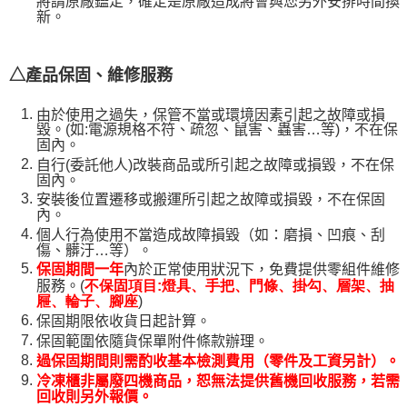
將請原廠鑑定，確定是原廠造成將會與您另外安排時間換
新。
△產品保固、維修服務
由於使用之過失，保管不當或環境因素引起之故障或損
毀。(如:電源規格不符、疏忽、鼠害、蟲害…等)，不在保
固內。
自行(委託他人)改裝商品或所引起之故障或損毀，不在保
固內。
安裝後位置遷移或搬運所引起之故障或損毀，不在保固
內。
個人行為使用不當造成故障損毀（如：磨損、凹痕、刮
傷、髒汙…等）。
內於正常使用狀況下，免費提供零組件維修
保固期間一年
服務。(
不保固項目:燈具、手把、門條、掛勾、層架、抽
)
屜、輪子、腳座
保固期限依收貨日起計算。
保固範圍依隨貨保單附件條款辦理。
過保固期間則需酌收基本檢測費用（零件及工資另計）。
冷凍櫃非屬廢四機商品，恕無法提供舊機回收服務，若需
回收則另外報價。