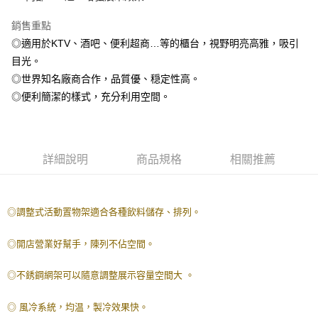
AFTEE先享後付
銷售重點
相關說明
◎適用於KTV、酒吧、便利超商…等的櫃台，視野明亮高雅，吸引
【關於「AFTEE先享後付」】
AFTEE先享後付是「在收到商品之後才付款」的支付方式。 讓您購物簡單
目光。
運送方式
便利好安心！
◎世界知名廠商合作，品質優、穏定性高。
１．簡單：不需註冊會員、不需綁卡、不需儲值。
宅配(請注意配件不含在免運內)
２．便利：只要手機號碼，簡訊認證，即可結帳。
◎便利簡潔的樣式，充分利用空間。
免運費
３．安心：先確認商品／服務後，再付款。
【「AFTEE先享後付」結帳流程】
１．於結帳方式選擇「AFTEE先享後付」後，將跳轉至「AFTEE先享後付」
結帳頁面，進行簡訊認證並確認金額後，即可完成結帳。
詳細說明
商品規格
相關推薦
２．訂單成立數日內，您將收到繳費通知簡訊。
３．收到繳費通知簡訊後14天內，點擊此簡訊中的連結，可透過四大超商／
ATM／網路銀行／等多元方式進行付款，方視為交易完成。
※ 請注意：結帳手續完成當下不需立刻繳費，但若您需要取消訂單，請聯絡
◎調整式活動置物架適合各種飲料儲存、排列。
購買商品的店家。未經商家同意取消之訂單仍視為有效，需透過AFTEE先享
後付繳納相關費用。
◎開店營業好幫手，陳列不佔空間。
※ 交易是否成功請以「AFTEE先享後付 」之結帳頁面顯示為準，若有關於
是否繳費成功／繳費後需取消欲退款等相關疑問，請聯繫「AFTEE先享後付
客戶支援中心」
https://netprotections.freshdesk.com/support/home
◎不銹鋼網架可以隨意調整展示容量空間大 。
【注意事項】
◎ 風冷系統，均温，製冷效果快。
１．透過由恩沛科技股份有限公司提供之「AFTEE先享後付」服務完成之交