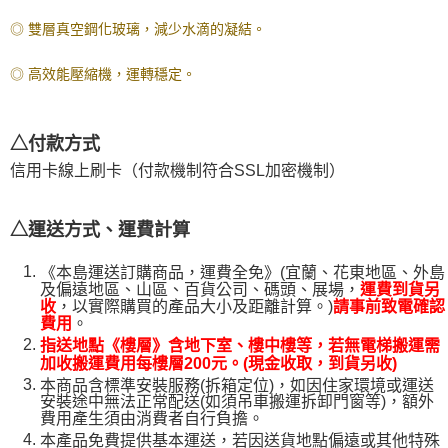
易，需依本服務之必要範圍內提供個人資料，並將交易相關給付款項請求債
權轉讓予恩沛科技股份有限公司。
◎ 雙層真空鋼化玻璃，減少水滴的凝結。
２．關於個人資料處理事宜，請瀏覽以下網址：
https://aftee.tw/terms/#terms3
◎ 高效能壓縮機，運轉穩定。
３．未成年的使用者請事先徵得法定代理人或監護人之同意方可使用
「AFTEE先享後付」，若未經同意申辦者引起之損失，本公司不負相關責
任。
４．使用「AFTEE先享後付」時，將依據個別帳號之用戶狀況，依本公司即
△付款方式
時審查核予不同之上限額度；若仍有額度不足之情形，本公司將視審查結果
信用卡線上刷卡（付款機制符合SSL加密機制）
請求用戶進行身份認證。
５．嚴禁一人註冊多個帳號或使用他人資訊註冊。若發現惡意使用之情形，
恩沛科技股份有限公司將有權停止該用戶之使用額度並採取法律行動。
△運送方式、運費計算
《本島運送訂購商品，運費全免》(宜蘭、花東地區、外島
及偏遠地區、山區、百貨公司、碼頭、展場，
運費到貨另
，以實際購買的產品大小及距離計算。)
收
請事前致電確認
。
費用
指送地點《樓層》含地下室、樓中樓等，若無電梯搬運需
加收搬運費用每樓層200元。(現金收取，到貨另收)
本商品含標準安裝服務(拆箱定位)，如因住家環境或運送
安裝途中無法正常配送(如須吊車搬運拆卸門窗等)，額外
費用產生須由消費者自行負擔。
本產品免費提供基本運送，若因送貨地點偏遠或其他特殊