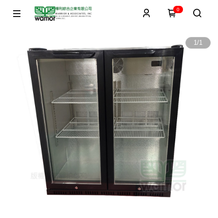
0
1
/
1