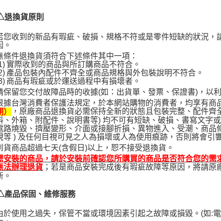
△退換貨原則
若您收到的新品有瑕疵、破損、規格不符或是零件短缺的狀況，
因。
無條件退換貨須符合下述條件其中一項：
1)
實際收到的商品與所訂購商品不符合。
2)
產品包裝內配件不齊全或商品規格與外包裝說明不符合。
3)
商品有瑕疵或於運送過程中有損壞者。
請保留您交付故障品時的收據(如：出貨單、發票、保證書)，以
根據台灣消費者保護法規定，於本網站購物的消費者，均享有商
，原廠商品退換貨必需保持全新的狀態且包裝完整、配件齊全
期）
料、外箱、附配件、說明書等) 均不可有短缺、破損、書寫文字或標
電路燒毀、擠壓變形、介面或接腳折損、異物進入、受潮、商品
視等 ) 及任何目視可見之人為損壞或人為使用痕跡，否則將會引
到貨商品超過七天(含假日)以上，恕不接受退換貨。
需安裝的商品，請於安裝前確認您所購買的商品是否符合您的需
；若是商品安裝完成後有瑕疵故障等原因，將請原
無法辦理退貨
新。
△產品保固、維修服務
由於使用之過失，保管不當或環境因素引起之故障或損毀。(如: