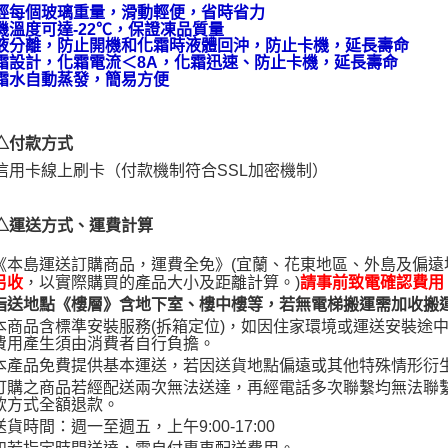
輕每個玻璃重量，滑動輕便，省時省力
４．使用「
機溫度可達-22℃，保證凍品質量
即時審查
液分離，防止開機和化霜時液體回沖，防止卡機，延長壽命
結果請求
霜設計，化霜電流＜8A，化霜迅速、防止卡機，延長壽命
５．嚴禁
霜水自動蒸發，簡易方便
形，恩沛
動。
△付款方式
信用卡線上刷卡（付款機制符合SSL加密機制）
△運送方式、運費計算
《本島運送訂購商品，運費全免》(宜蘭、花東地區、外島及偏
，以實際購買的產品大小及距離計算。)
另收
請事前致電確認費用
指送地點《樓層》含地下室、樓中樓等，若無電梯搬運需加收搬運費
本商品含標準安裝服務(拆箱定位)，如因住家環境或運送安裝途中
費用產生須由消費者自行負擔。
本產品免費提供基本運送，若因送貨地點偏遠或其他特殊情形衍
訂購之商品若經配送兩次無法送達，再經電話多次聯繫均無法聯
款方式全額退款。
送貨時間：週一至週五，上午9:00-17:00