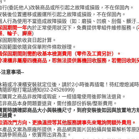
內。
自行(委託他人)改裝商品或所引起之故障或損毀，不在保固內。
安裝後位置遷移或搬運所引起之故障或損毀，不在保固內。
個人行為使用不當造成故障損毀（如：磨損、凹痕、刮傷、髒汙
內於正常使用狀況下，免費提供零組件維修服務。(
保固期間一年
)
屜、輪子、腳座
保固期限依收貨日起計算。
保固範圍依隨貨保單附件條款辦理。
過保固期間則需酌收基本檢測費用（零件及工資另計）。
冷凍櫃非屬廢四機商品，恕無法提供舊機回收服務，若需回收則
-
注意事項--
冰箱或冷凍櫃安裝就定位後，請於2小時後再插電！待紅燈熄滅
請隨即撥打電話通知(02-24526999)
若購買之商品非故障或瑕疵，一經插電使用後即無法退貨。
若非商品本身問題要退貨，需付擔部份拆裝/整新費用。
購買時請確認商品大小與裝機尺寸，到府安裝後如因與放置地方規
空趟費。
如須改門方向、更換溫控等其他服務請事先來電詢問額外費用。
本產品文案為原廠所提供，商品網頁圖片因拍攝與螢幕解析等原
敬請參照商品，依實際出貨為主。