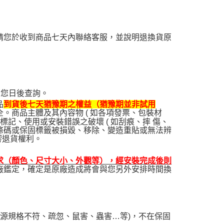
請您於收到商品七天內聯絡客服，並說明退換貨原
利您日後查詢。
品
到貨後七天猶豫期之權益（猶豫期並非試用
。商品主體及其內容物 ( 如各項發票、包裝材
記、使用或安裝錯誤之破壞 ( 如刮痕、摔 傷、
條碼或保固標籤被損毀、移除、變造重貼或無法辨
響退貨權利。
求（顏色、尺寸大小、外觀等），經安裝完成後則
廠鑑定，確定是原廠造成將會與您另外安排時間換
電源規格不符、疏忽、鼠害、蟲害…等)，不在保固