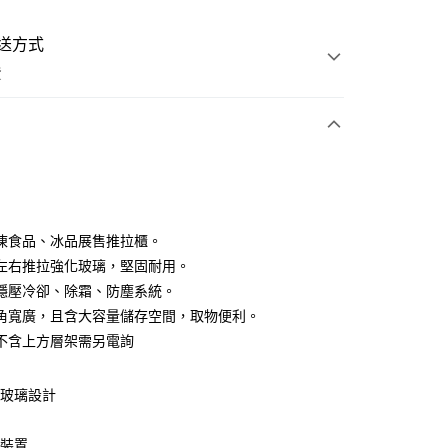
送方式
費
次付款
凍食品、冰品展售推拉櫃。
左右推拉強化玻璃，堅固耐用。
穩壓冷卻、除霜、防塵系統。
角寬廣，且含大容量儲存空間，取物便利。
不含上方層架需另電詢
享後付
FTEE先享後付」】
動玻璃設計
先享後付是「在收到商品之後才付款」的支付方式。 讓您購物簡單
計
心！
：不需註冊會員、不需綁卡、不需儲值。
離裝置