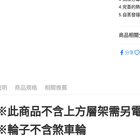
２．便利
宅配(請注
4.完善的
３．安心
5.自蒸發
免運費
【「AFT
１．於結帳
付」結帳
商品相關分
２．訂單
３．收到繳
超市冷凍
／ATM／
分享
※ 請注意
Warrior 
絡購買商品
先享後付
※ 交易是
是否繳費成
付客戶支
說明
商品規格
相關推薦
【注意事
１．透過由
交易，需
※此商品不含上方層架需另
求債權轉
２．關於
https://aft
※
輪子不含煞車輪
３．未成
「AFTE
任。