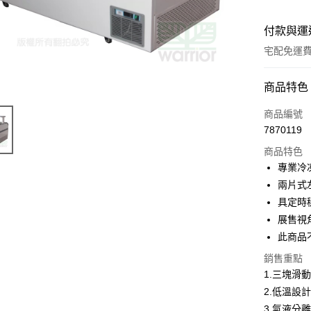
付款與運
宅配免運
付款方式
商品特色
信用卡一
商品編號
7870119
LINE Pay
商品特色
Apple Pay
專業冷
兩片式
街口支付
具定時
悠遊付
展售視
此商品
AFTEE先
相關說明
銷售重點
【關於「A
1.三塊滑
AFTEE
2.低溫設
便利好安
運送方式
１．簡單
3.氣液分