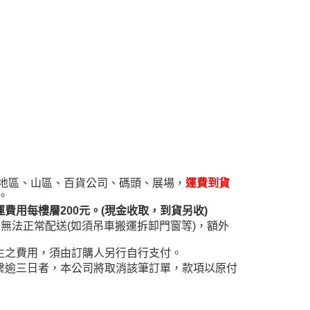
AFTEE先享後付」時，將依據個別帳號之用戶狀況，依本公司
核予不同之上限額度；若仍有額度不足之情形，本公司將視審查
用戶進行身份認證。
一人註冊多個帳號或使用他人資訊註冊。若發現惡意使用之情
科技股份有限公司將有權停止該用戶之使用額度並採取法律行
遠地區、山區、百貨公司、碼頭、展場，
運費到貨
。
用每樓層200元。(現金收取，到貨另收)
無法正常配送(如須吊車搬運拆卸門窗等)，額外
生之費用，須由訂購人另行自行支付。
繫逾三日者，本公司將取消該筆訂單，款項以原付