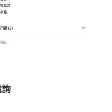
：只要手機號碼，簡訊認證，即可結帳。
意配件不含在免運內)
熱氣化霜
：先確認商品／服務後，再付款。
接水盒
EE先享後付」結帳流程】
方式選擇「AFTEE先享後付」後，將跳轉至「AFTEE先享後
頁面，進行簡訊認證並確認金額後，即可完成結帳。
類 (2)
成立數日內，您將收到繳費通知簡訊。
費通知簡訊後14天內，點擊此簡訊中的連結，可透過四大超商
櫃
Warrior 樺利
網路銀行／等多元方式進行付款，方視為交易完成。
客服
：結帳手續完成當下不需立刻繳費，但若您需要取消訂單，請聯
樺利
超市無霜冷凍櫃
的店家。未經商家同意取消之訂單仍視為有效，需透過AFTEE
繳納相關費用。
否成功請以「AFTEE先享後付 」之結帳頁面顯示為準，若有關於
功／繳費後需取消欲退款等相關疑問，請聯繫「AFTEE先享後
援中心」
https://netprotections.freshdesk.com/support/home
項】
恩沛科技股份有限公司提供之「AFTEE先享後付」服務完成之
依本服務之必要範圍內提供個人資料，並將交易相關給付款項請
電詢
讓予恩沛科技股份有限公司。
個人資料處理事宜，請瀏覽以下網址：
ee.tw/terms/#terms3
年的使用者請事先徵得法定代理人或監護人之同意方可使用
E先享後付」，若未經同意申辦者引起之損失，本公司不負相關責