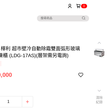
0
ior 樺利 超市壁冷自動除霜雙面弧形玻璃
櫃 (LDG-17AS)(層架需另電詢)
,000
清除
紀錄