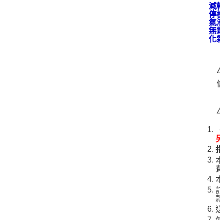
減
停
氣
無
化