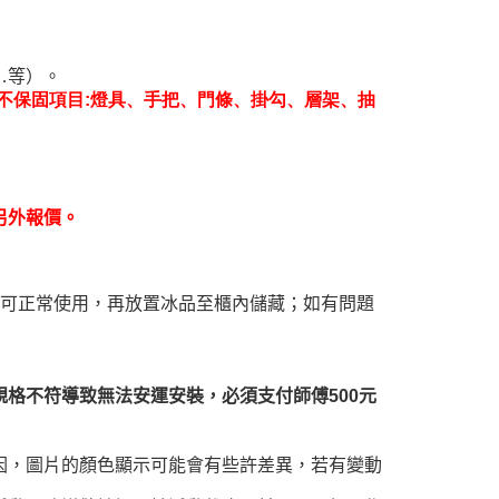
…等）。
不保固項目:燈具、手把、門條、掛勾、層架、抽
另外報價。
時可正常使用，再放置冰品至櫃內儲藏；如有問題
格不符導致無法安運安裝，必須支付師傅500元
因，圖片的顏色顯示可能會有些許差異，若有變動