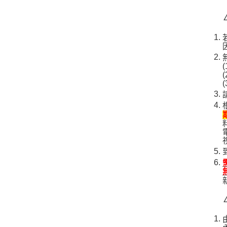
(
(
(