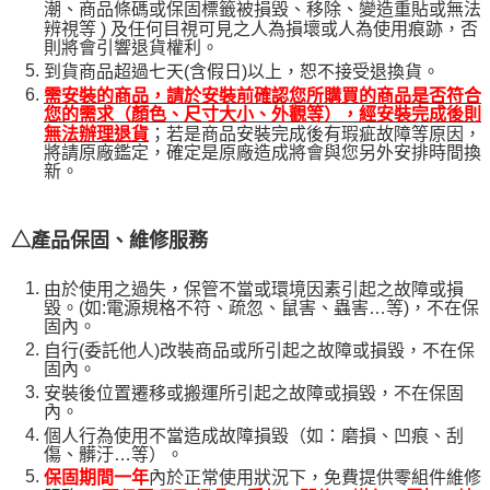
潮、商品條碼或保固標籤被損毀、移除、變造重貼或無法
辨視等 ) 及任何目視可見之人為損壞或人為使用痕跡，否
則將會引響退貨權利。
到貨商品超過七天(含假日)以上，恕不接受退換貨。
需安裝的商品，請於安裝前確認您所購買的商品是否符合
您的需求（顏色、尺寸大小、外觀等），經安裝完成後則
；若是商品安裝完成後有瑕疵故障等原因，
無法辦理退貨
將請原廠鑑定，確定是原廠造成將會與您另外安排時間換
新。
△產品保固、維修服務
由於使用之過失，保管不當或環境因素引起之故障或損
毀。(如:電源規格不符、疏忽、鼠害、蟲害…等)，不在保
固內。
自行(委託他人)改裝商品或所引起之故障或損毀，不在保
固內。
安裝後位置遷移或搬運所引起之故障或損毀，不在保固
內。
個人行為使用不當造成故障損毀（如：磨損、凹痕、刮
傷、髒汙…等）。
保固期間一年
內於正常使用狀況下，免費提供零組件維修