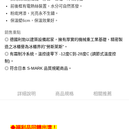
悠遊付
前後框有電熱絲裝置，水分可自然蒸發。
AFTEE先享後付
粉底烤漆，光亮永不生鏽。
相關說明
保溫壁6cm，保溫效果好。
【關於「AFTEE先享後付」】
AFTEE先享後付是「在收到商品之後才付款」的支付方式。 讓您購物簡單
銷售重點
運送方式
便利好安心！
◎ 德國利勃以建築設備起家，擁有厚實的機械重工業基礎，精密製
１．簡單：不需註冊會員、不需綁卡、不需儲值。
宅配(請注意配件不含在免運內)
２．便利：只要手機號碼，簡訊認證，即可結帳。
造之冰櫃譽為冰櫃界的"勞斯萊斯"。
免運費
３．安心：先確認商品／服務後，再付款。
◎ 有霜制冷系統，溫控達零下 -12度C到-28度C (調節式溫度控
制)。
【「AFTEE先享後付」結帳流程】
１．於結帳方式選擇「AFTEE先享後付」後，將跳轉至「AFTEE先享後付」
◎ 符合日本 S-MARK 品質規範商品。
結帳頁面，進行簡訊認證並確認金額後，即可完成結帳。
２．訂單成立數日內，您將收到繳費通知簡訊。
３．收到繳費通知簡訊後14天內，點擊此簡訊中的連結，可透過四大超商／
ATM／網路銀行／等多元方式進行付款，方視為交易完成。
※ 請注意：結帳手續完成當下不需立刻繳費，但若您需要取消訂單，請聯絡
詳細說明
商品規格
相關推薦
購買商品的店家。未經商家同意取消之訂單仍視為有效，需透過AFTEE先享
後付繳納相關費用。
※ 交易是否成功請以「AFTEE先享後付 」之結帳頁面顯示為準，若有關於
是否繳費成功／繳費後需取消欲退款等相關疑問，請聯繫「AFTEE先享後付
客戶支援中心」
https://netprotections.freshdesk.com/support/home
◆福利品回饋出清！
【注意事項】