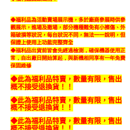
１．透過由恩沛科技股份有限公司提供之「AFTEE先享後付」服務完成之交
易，需依本服務之必要範圍內提供個人資料，並將交易相關給付款項請求債
權轉讓予恩沛科技股份有限公司。
◆福利品為活動賣場展示機，多於廠商參展時供參
２．關於個人資料處理事宜，請瀏覽以下網址：
https://aftee.tw/terms/#terms3
觀展示，進場及撤場，部分機種難免有小擦傷、外
３．未成年的使用者請事先徵得法定代理人或監護人之同意方可使用
箱破損等狀況，每台狀況不同，無法一一說明，但
「AFTEE先享後付」，若未經同意申辦者引起之損失，本公司不負相關責
任。
保證上使用上功能完整齊全
４．使用「AFTEE先享後付」時，將依據個別帳號之用戶狀況，依本公司即
◆福利品出貨前皆會先經過檢測，確保機器使用正
時審查核予不同之上限額度；若仍有額度不足之情形，本公司將視審查結果
請求用戶進行身份認證。
常，自出廠日開始算起，與新機相同享有一年免費
５．嚴禁一人註冊多個帳號或使用他人資訊註冊。若發現惡意使用之情形，
保固維修
恩沛科技股份有限公司將有權停止該用戶之使用額度並採取法律行動。
◆此為福利品特賣，數量有限，售出
概不接受退換貨！！
◆此為福利品特賣，數量有限，售出
概不接受退換貨！！
◆此為福利品特賣，數量有限，售出
概不接受退換貨！！