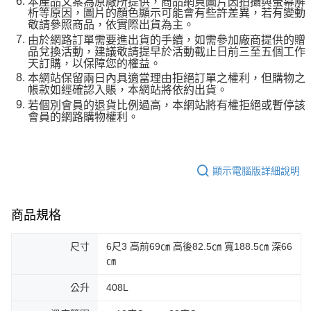
本產品文案為原廠所提供，商品網頁圖片因拍攝與螢幕解
析等原因，圖片的顏色顯示可能會有些許差異，若有變動
敬請參照商品，依實際出貨為主。
由於網路訂單需要進出貨的手續，如需參加廠商提供的贈
品兌換活動，建議敬請提早於活動截止日前三至五個工作
天訂購，以保障您的權益。
本網站保留兩日內具適當理由拒絕訂單之權利，但購物之
帳款如經確認入賬，本網站將依約出貨。
若個別會員的退貨比例過高，本網站將有權拒絕或暫停該
會員的網路購物權利。
顯示電腦版詳細說明
商品規格
尺寸
6尺3 高前69㎝ 高後82.5㎝ 寬188.5㎝ 深66
㎝
公升
408L