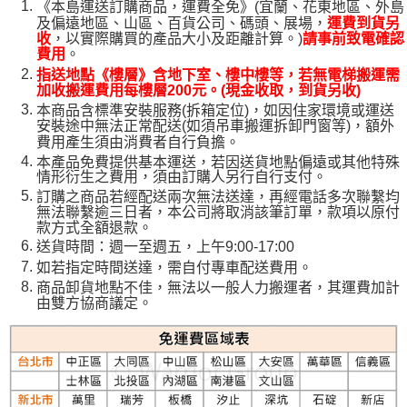
《本島運送訂購商品，運費全免》(宜蘭、花東地區、外島
及偏遠地區、山區、百貨公司、碼頭、展場，
運費到貨另
，以實際購買的產品大小及距離計算。)
收
請事前致電確認
。
費用
指送地點《樓層》含地下室、樓中樓等，若無電梯搬運需
加收搬運費用每樓層200元。(現金收取，到貨另收)
本商品含標準安裝服務(拆箱定位)，如因住家環境或運送
安裝途中無法正常配送(如須吊車搬運拆卸門窗等)，額外
費用產生須由消費者自行負擔。
本產品免費提供基本運送，若因送貨地點偏遠或其他特殊
情形衍生之費用，須由訂購人另行自行支付。
訂購之商品若經配送兩次無法送達，再經電話多次聯繫均
無法聯繫逾三日者，本公司將取消該筆訂單，款項以原付
款方式全額退款。
送貨時間：週一至週五，上午9:00-17:00
如若指定時間送達，需自付專車配送費用。
商品卸貨地點不佳，無法以一般人力搬運者，其運費加計
由雙方協商議定。