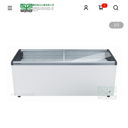
0
1
/
3