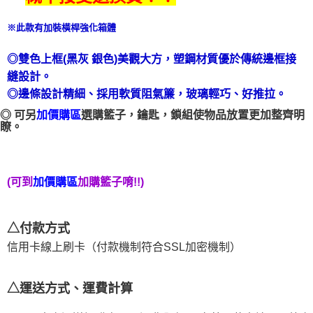
※此款有加裝橫桿強化箱體
◎雙色上框(黑灰 銀色)美觀大方，塑鋼材質優於傳統邊框接
縫設計。
◎邊條設計精細、採用軟質阻氣簾，玻璃輕巧、好推拉。
◎ 可另
加價購區
選購籃子，鑰匙，鎖組
使物品放置更加整齊明
瞭。
(可到
加購籃子唷!!)
加價購區
△付款方式
信用卡線上刷卡（付款機制符合SSL加密機制）
△運送方式、運費計算