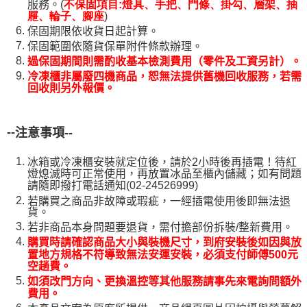
服務。(
不保固項目:燈具、手把、門條、掛勾、層架、抽
)
屜、輪子、腳座
保固期限依收貨日起計算。
保固範圍依隨貨保單附件條款辦理。
過保固期間則需酌收基本檢測費用（零件及工資另計）。
冷凍櫃非屬廢四機商品，恕無法提供舊機回收服務，若需
回收則另外報價。
--
注意事項--
冰箱或冷凍櫃安裝就定位後，請於2小時後再插電！待紅
燈熄滅時可正常使用，再放置冰品至櫃內儲藏；如有問題
請隨即撥打電話通知(02-24526999)
若購買之商品非故障或瑕疵，一經插電使用後即無法退
貨。
若非商品本身問題要退貨，需付擔部份拆裝/整新費用。
購買時請確認商品大小與裝機尺寸，到府安裝後如因與放
置地方規格不符導
致無法安運安裝，必須支付師傅500元
空趟費。
如須改門方向、更換溫控等其他服務請事先來電詢問額外
費用。