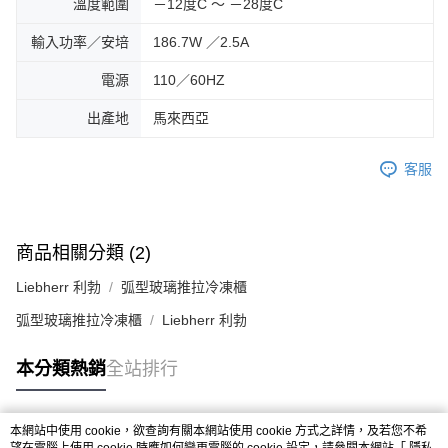
溫度範圍
－12度C ～ －28度C
輸入功率／安培
186.7W ／2.5A
電源
110／60HZ
出產地
馬來西亞
客服
商品相關分類 (2)
Liebherr 利勃
弧型玻璃推拉冷凍櫃
弧型玻璃推拉冷凍櫃
Liebherr 利勃
本分類熱銷
全站排行
本網站中使用 cookie，欲查詢有關本網站使用 cookie 方式之詳情，及若您不希
熱門標籤