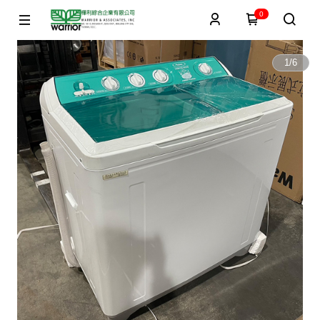
0
1
/
6