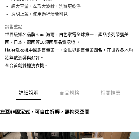
AFTEE先享後付
超大容量，盆形大波輪，洗滌更乾淨
相關說明
透明上蓋，使用過程清晰可見
【關於「AFTEE先享後付」】
AFTEE先享後付是「在收到商品之後才付款」的支付方式。 讓您購物簡單
銷售重點
運送方式
便利好安心！
世界級知名品牌Haier海爾，白色家電全球第一，產品系列榮獲美
１．簡單：不需註冊會員、不需綁卡、不需儲值。
宅配(請注意配件不含在免運內)
２．便利：只要手機號碼，簡訊認證，即可結帳。
國、日本、德國等18類國際品質認證 。
免運費
３．安心：先確認商品／服務後，再付款。
Haier洗衣機中國銷售量第一，全世界銷售量第四名，在世界各地均
獲無數迴響與好評。
【「AFTEE先享後付」結帳流程】
１．於結帳方式選擇「AFTEE先享後付」後，將跳轉至「AFTEE先享後付」
全台首創雙槽洗衣機。
結帳頁面，進行簡訊認證並確認金額後，即可完成結帳。
２．訂單成立數日內，您將收到繳費通知簡訊。
３．收到繳費通知簡訊後14天內，點擊此簡訊中的連結，可透過四大超商／
ATM／網路銀行／等多元方式進行付款，方視為交易完成。
※ 請注意：結帳手續完成當下不需立刻繳費，但若您需要取消訂單，請聯絡
詳細說明
商品規格
相關推薦
購買商品的店家。未經商家同意取消之訂單仍視為有效，需透過AFTEE先享
後付繳納相關費用。
※ 交易是否成功請以「AFTEE先享後付 」之結帳頁面顯示為準，若有關於
左蓋非固定式，可自由拆解，無拘束空間
是否繳費成功／繳費後需取消欲退款等相關疑問，請聯繫「AFTEE先享後付
客戶支援中心」
https://netprotections.freshdesk.com/support/home
【注意事項】
１．透過由恩沛科技股份有限公司提供之「AFTEE先享後付」服務完成之交