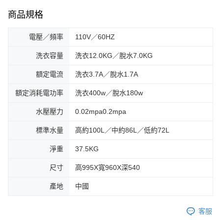
商品規格
電壓／頻率
110V／60HZ
洗衣容量
洗衣12.0KG／脫水7.0KG
額定電流
洗衣3.7A／脫水1.7A
額定消耗電功率
洗衣400w／脫水180w
水壓壓力
0.02mpa0.2mpa
標準水量
高約100L／中約86L／低約72L
淨重
37.5KG
尺寸
高995X寬960X深540
產地
中國
客服