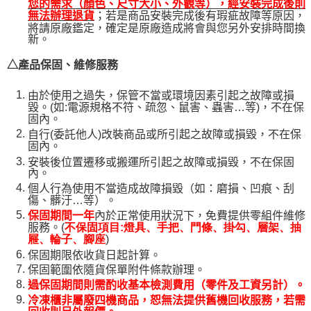
您的需求（顏色、尺寸大小、外觀等），經安裝完成後則
；若是商品安裝完成後有瑕疵故障等原因，
無法辦理退貨
將請原廠鑑定，確定是原廠造成將會與您另外安排時間換
新。
△產品保固、維修服務
由於使用之過失，保管不當或環境因素引起之故障或損
毀。(如:電源規格不符、疏忽、鼠害、蟲害…等)，不在保
固內。
自行(委託他人)改裝商品或所引起之故障或損毀，不在保
固內。
安裝後位置遷移或搬運所引起之故障或損毀，不在保固
內。
個人行為使用不當造成故障損毀（如：磨損、凹痕、刮
傷、髒汙…等）。
保固期間一年
內於正常使用狀況下，免費提供零組件維修
服務。(
不保固項目:燈具、手把、門條、掛勾、層架、抽
)
屜、輪子、腳座
保固期限依收貨日起計算。
保固範圍依隨貨保單附件條款辦理。
過保固期間則需酌收基本檢測費用（零件及工資另計）。
冷凍櫃非屬廢四機商品，恕無法提供舊機回收服務，若需