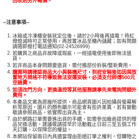
回收則另外報價。
--
注意事項--
冰箱或冷凍櫃安裝就定位後，請於2小時後再插電！待紅
燈熄滅時可正常使用，再放置冰品至櫃內儲藏；如有問題
請隨即撥打電話通知(02-24526999)
若購買之商品非故障或瑕疵，一經插電使用後即無法退
貨。
若非商品本身問題要退貨，需付擔部份拆裝/整新費用。
購買時請確認商品大小與裝機尺寸，到府安裝後如因與放
置地方規格不符導致無法安運安裝，必須支付師傅500元
空趟費。
如須改門方向、更換溫控等其他服務請事先來電詢問額外
費用。
本產品文案為原廠所提供，商品網頁圖片因拍攝與螢幕解
析等原因，圖片的顏色顯示可能會有些許差異，若有變動
敬請參照商品，依實際出貨為主。
由於網路訂單需要進出貨的手續，如需參加廠商提供的贈
品兌換活動，建議敬請提早於活動截止日前三至五個工作
天訂購，以保障您的權益。
本網站保留兩日內具適當理由拒絕訂單之權利，但購物之