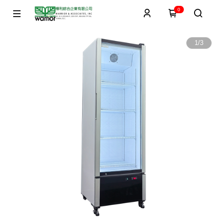
0
1
/
3