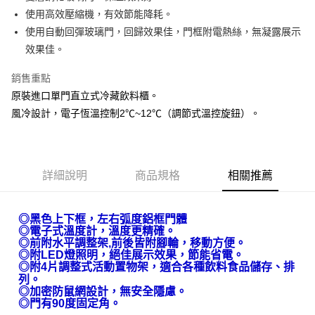
AFTEE先享後付
使用高效壓縮機，有效節能降耗。
相關說明
使用自動回彈玻璃門，回歸效果佳，門框附電熱絲，無凝露展示
【關於「AFTEE先享後付」】
效果佳。
AFTEE先享後付是「在收到商品之後才付款」的支付方式。 讓您購物簡單
運送方式
便利好安心！
銷售重點
１．簡單：不需註冊會員、不需綁卡、不需儲值。
宅配(請注意配件不含在免運內)
２．便利：只要手機號碼，簡訊認證，即可結帳。
原裝進口單門直立式冷藏飲料櫃。
免運費
３．安心：先確認商品／服務後，再付款。
風冷設計，電子恆溫控制2℃~12℃（調節式溫控旋鈕）。
【「AFTEE先享後付」結帳流程】
１．於結帳方式選擇「AFTEE先享後付」後，將跳轉至「AFTEE先享後付」
結帳頁面，進行簡訊認證並確認金額後，即可完成結帳。
２．訂單成立數日內，您將收到繳費通知簡訊。
詳細說明
商品規格
相關推薦
３．收到繳費通知簡訊後14天內，點擊此簡訊中的連結，可透過四大超商／
ATM／網路銀行／等多元方式進行付款，方視為交易完成。
※ 請注意：結帳手續完成當下不需立刻繳費，但若您需要取消訂單，請聯絡
◎黑色上下框，左右弧度鋁框門體
購買商品的店家。未經商家同意取消之訂單仍視為有效，需透過AFTEE先享
◎
電子式溫度計，溫度更精確。
後付繳納相關費用。
◎
前附水平調整架,前後皆附腳輪，移動方便。
※ 交易是否成功請以「AFTEE先享後付 」之結帳頁面顯示為準，若有關於
◎
附LED燈照明，絕佳展示效果，節能省電。
是否繳費成功／繳費後需取消欲退款等相關疑問，請聯繫「AFTEE先享後付
◎
附4片調整式活動置物架，適合各種飲料食品儲存、排
客戶支援中心」
https://netprotections.freshdesk.com/support/home
列。
◎
加密防鼠網設計，無安全隱慮。
【注意事項】
◎
門有90度固定角。
１．透過由恩沛科技股份有限公司提供之「AFTEE先享後付」服務完成之交