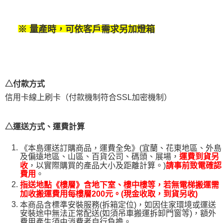
易，需依本服務之必要範圍內提供個人資料，並將交易相關給付款項請求債
權轉讓予恩沛科技股份有限公司。
２．關於個人資料處理事宜，請瀏覽以下網址：
※ 量產時，可依客戶需求另加燈箱
https://aftee.tw/terms/#terms3
３．未成年的使用者請事先徵得法定代理人或監護人之同意方可使用
「AFTEE先享後付」，若未經同意申辦者引起之損失，本公司不負相關責
任。
４．使用「AFTEE先享後付」時，將依據個別帳號之用戶狀況，依本公司即
時審查核予不同之上限額度；若仍有額度不足之情形，本公司將視審查結果
△付款方式
請求用戶進行身份認證。
５．嚴禁一人註冊多個帳號或使用他人資訊註冊。若發現惡意使用之情形，
信用卡線上刷卡（付款機制符合SSL加密機制）
恩沛科技股份有限公司將有權停止該用戶之使用額度並採取法律行動。
△運送方式、運費計算
《本島運送訂購商品，運費全免》(宜蘭、花東地區、外島
及偏遠地區、山區、百貨公司、碼頭、展場，
運費到貨另
，以實際購買的產品大小及距離計算。)
收
請事前致電確認
。
費用
指送地點《樓層》含地下室、樓中樓等，若無電梯搬運需
加收搬運費用每樓層200元。(現金收取，到貨另收)
本商品含標準安裝服務(拆箱定位)，如因住家環境或運送
安裝途中無法正常配送(如須吊車搬運拆卸門窗等)，額外
費用產生須由消費者自行負擔。