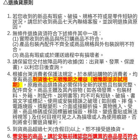
△退換貨原則
若您收到的新品有瑕疵、破損、規格不符或是零件短缺的
狀況，請您於收到商品七天內聯絡客服，並說明退換貨原
因。
無條件退換貨須符合下述條件其中一項：
(1)
實際收到的商品與所訂購商品不符合。
(2)
產品包裝內配件不齊全或商品規格與外包裝說明不符
合。
(3)
商品有瑕疵或於運送過程中有損壞者。
請保留您交付故障品時的收據(如：出貨單、發票、保證
書)，以利您日後查詢。
根據台灣消費者保護法規定，於本網站購物的消費者，均
享有商品
到貨後七天猶豫期之權益（猶豫期並非試用
，原廠商品退換貨必需保持全新的狀態且包裝完整、
期）
配件齊全。商品主體及其內容物 ( 如各項發票、包裝材
料、外箱、附配件、說明書等) 均不可有短缺、破損、書
寫文字或標記、使用或安裝錯誤之破壞 ( 如刮痕、摔 傷、
電路燒毀、擠壓變形、介面或接腳折損、異物進入、受
潮、商品條碼或保固標籤被損毀、移除、變造重貼或無法
辨視等 ) 及任何目視可見之人為損壞或人為使用痕跡，否
則將會引響退貨權利。
到貨商品超過七天(含假日)以上，恕不接受退換貨。
需安裝的商品，請於安裝前確認您所購買的商品是否符合