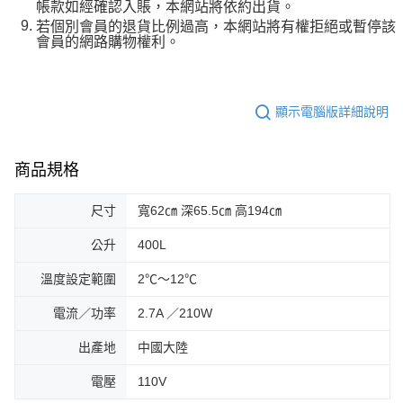
帳款如經確認入賬，本網站將依約出貨。
若個別會員的退貨比例過高，本網站將有權拒絕或暫停該
會員的網路購物權利。
顯示電腦版詳細說明
商品規格
尺寸
寬62㎝ 深65.5㎝ 高194㎝
公升
400L
溫度設定範圍
2℃～12℃
電流／功率
2.7A ／210W
出產地
中國大陸
電壓
110V