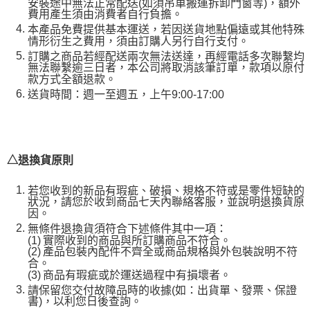
安裝途中無法正常配送(如須吊車搬運拆卸門窗等)，額外
費用產生須由消費者自行負擔。
本產品免費提供基本運送，若因送貨地點偏遠或其他特殊
情形衍生之費用，須由訂購人另行自行支付。
訂購之商品若經配送兩次無法送達，再經電話多次聯繫均
無法聯繫逾三日者，本公司將取消該筆訂單，款項以原付
款方式全額退款。
送貨時間：週一至週五，上午9:00-17:00
△退換貨原則
若您收到的新品有瑕疵、破損、規格不符或是零件短缺的
狀況，請您於收到商品七天內聯絡客服，並說明退換貨原
因。
無條件退換貨須符合下述條件其中一項：
(1)
實際收到的商品與所訂購商品不符合。
(2)
產品包裝內配件不齊全或商品規格與外包裝說明不符
合。
(3)
商品有瑕疵或於運送過程中有損壞者。
請保留您交付故障品時的收據(如：出貨單、發票、保證
書)，以利您日後查詢。