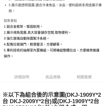
悠遊付
3.展示面透明寬廣,適合冷凍食品、冰品、便利超商多用途展示專
AFTEE先享後付
用。
相關說明
銷售重點
【關於「AFTEE先享後付」】
AFTEE先享後付是「在收到商品之後才付款」的支付方式。 讓您購物簡單
1.鋁合金框架，堅固耐用。
運送方式
便利好安心！
2.展示視角寬廣,具大容量儲存空間,取物便利。
１．簡單：不需註冊會員、不需綁卡、不需儲值。
宅配(請注意配件不含在免運內)
２．便利：只要手機號碼，簡訊認證，即可結帳。
3.強化玻璃自動除霜製冷系統。
免運費
３．安心：先確認商品／服務後，再付款。
4.配推拉玻璃門，輕便靈活，方便顧客。
5.專利技術的抽屜室內置機組，可將機組整體拉出，方便維修維護
【「AFTEE先享後付」結帳流程】
１．於結帳方式選擇「AFTEE先享後付」後，將跳轉至「AFTEE先享後付」
操作。
結帳頁面，進行簡訊認證並確認金額後，即可完成結帳。
２．訂單成立數日內，您將收到繳費通知簡訊。
３．收到繳費通知簡訊後14天內，點擊此簡訊中的連結，可透過四大超商／
ATM／網路銀行／等多元方式進行付款，方視為交易完成。
※ 請注意：結帳手續完成當下不需立刻繳費，但若您需要取消訂單，請聯絡
詳細說明
商品規格
相關推薦
購買商品的店家。未經商家同意取消之訂單仍視為有效，需透過AFTEE先享
後付繳納相關費用。
※ 交易是否成功請以「AFTEE先享後付 」之結帳頁面顯示為準，若有關於
是否繳費成功／繳費後需取消欲退款等相關疑問，請聯繫「AFTEE先享後付
※
以下為組合後的示意圖(DKJ-1909Y*2
客戶支援中心」
https://netprotections.freshdesk.com/support/home
台 DKJ-2009Y*2台)或(DKJ-1909Y*2台
【注意事項】