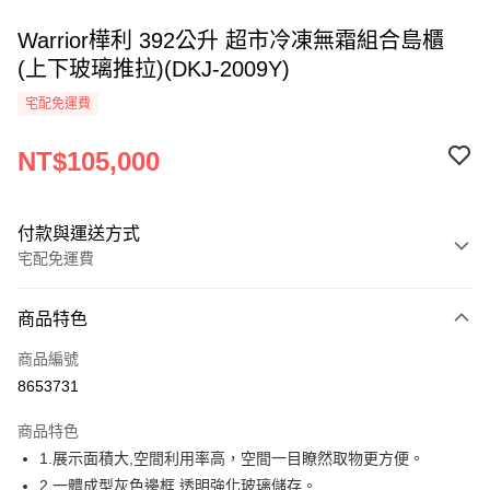
Warrior樺利 392公升 超市冷凍無霜組合島櫃
(上下玻璃推拉)(DKJ-2009Y)
宅配免運費
NT$105,000
付款與運送方式
宅配免運費
付款方式
商品特色
信用卡一次付款
商品編號
LINE Pay
8653731
Apple Pay
商品特色
街口支付
1.展示面積大,空間利用率高，空間一目瞭然取物更方便。
2.一體成型灰色邊框,透明強化玻璃儲存。