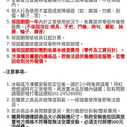
內。
個人行為使用不當造成故障損毀（如：磨損、凹痕、刮
傷、髒汙…等）。
內於正常使用狀況下，免費提供零組件維修
保固期間一年
服務。(
不保固項目:燈具、手把、門條、掛勾、層架、抽
)
屜、輪子、腳座
保固期限依收貨日起計算。
保固範圍依隨貨保單附件條款辦理。
過保固期間則需酌收基本檢測費用（零件及工資另計）。
冷凍櫃非屬廢四機商品，恕無法提供舊機回收服務，若需
回收則另外報價。
--
注意事項--
冰箱或冷凍櫃安裝就定位後，請於2小時後再插電！待紅
燈熄滅時可正常使用，再放置冰品至櫃內儲藏；如有問題
請隨即撥打電話通知(02-24526999)
若購買之商品非故障或瑕疵，一經插電使用後即無法退
貨。
若非商品本身問題要退貨，需付擔部份拆裝/整新費用。
購買時請確認商品大小與裝機尺寸，到府安裝後如因與放
置地方規格不符導致無法安運安裝，必須支付師傅500元
空趟費。