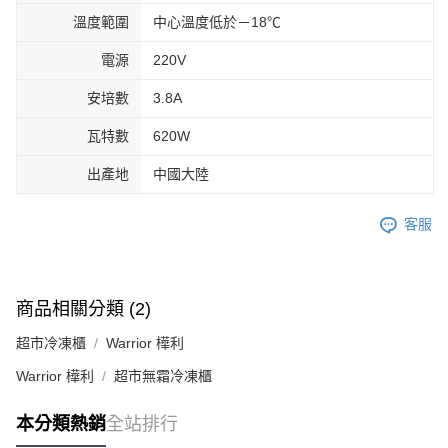
溫度範圍
中心溫度低於－18℃
電源
220V
安培數
3.8A
瓦特數
620W
出產地
中國大陸
客服
商品相關分類 (2)
超市冷凍櫃
Warrior 樺利
Warrior 樺利
超市無霜冷凍櫃
本分類熱銷
全站排行