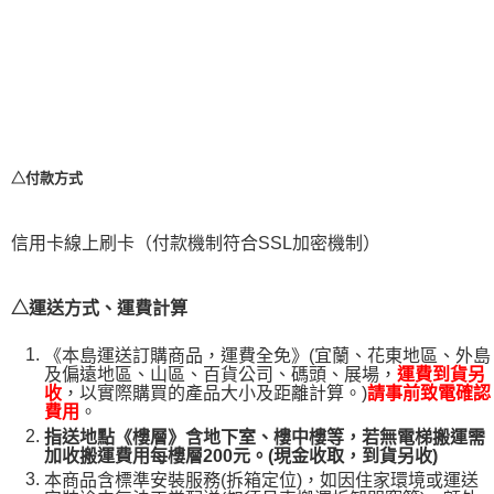
△付款方式
信用卡線上刷卡（付款機制符合SSL加密機制）
△運送方式、運費計算
《本島運送訂購商品，運費全免》(宜蘭、花東地區、外島
及偏遠地區、山區、百貨公司、碼頭、展場，
運費到貨另
，以實際購買的產品大小及距離計算。)
收
請事前致電確認
。
費用
指送地點《樓層》含地下室、樓中樓等，若無電梯搬運需
加收搬運費用每樓層200元。(現金收取，到貨另收)
本商品含標準安裝服務(拆箱定位)，如因住家環境或運送