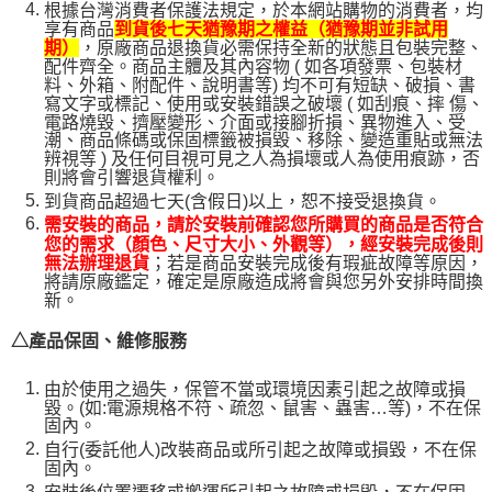
根據台灣消費者保護法規定，於本網站購物的消費者，均
享有商品
到貨後七天猶豫期之權益（猶豫期並非試用
，原廠商品退換貨必需保持全新的狀態且包裝完整、
期）
配件齊全。商品主體及其內容物 ( 如各項發票、包裝材
料、外箱、附配件、說明書等) 均不可有短缺、破損、書
寫文字或標記、使用或安裝錯誤之破壞 ( 如刮痕、摔 傷、
電路燒毀、擠壓變形、介面或接腳折損、異物進入、受
潮、商品條碼或保固標籤被損毀、移除、變造重貼或無法
辨視等 ) 及任何目視可見之人為損壞或人為使用痕跡，否
則將會引響退貨權利。
到貨商品超過七天(含假日)以上，恕不接受退換貨。
需安裝的商品，請於安裝前確認您所購買的商品是否符合
您的需求（顏色、尺寸大小、外觀等），經安裝完成後則
；若是商品安裝完成後有瑕疵故障等原因，
無法辦理退貨
將請原廠鑑定，確定是原廠造成將會與您另外安排時間換
新。
△產品保固、維修服務
由於使用之過失，保管不當或環境因素引起之故障或損
毀。(如:電源規格不符、疏忽、鼠害、蟲害…等)，不在保
固內。
自行(委託他人)改裝商品或所引起之故障或損毀，不在保
固內。
安裝後位置遷移或搬運所引起之故障或損毀，不在保固