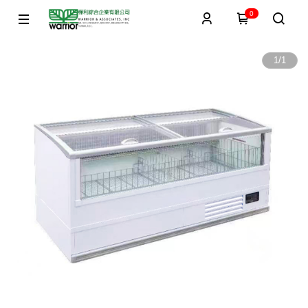
0
1
/
1