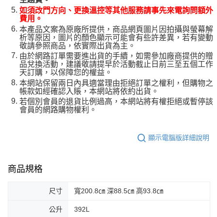
如須改門方向、更換溫控等其他服務請事先來電詢問額外
費用。
本產品文案為原廠所提供，商品網頁圖片因拍攝與螢幕解
析等原因，圖片的顏色顯示可能會有些許差異，若有變動
敬請參照商品，依實際出貨為主。
由於網路訂單需要進出貨的手續，如需參加廠商提供的贈
品兌換活動，建議敬請提早於活動截止日前三至五個工作
天訂購，以保障您的權益。
本網站保留兩日內具適當理由拒絕訂單之權利，但購物之
帳款如經確認入賬，本網站將依約出貨。
若個別會員的退貨比例過高，本網站將有權拒絕或暫停該
會員的網路購物權利。
顯示電腦版詳細說明
商品規格
尺寸
寬200.8㎝ 深88.5㎝ 高93.8㎝
公升
392L