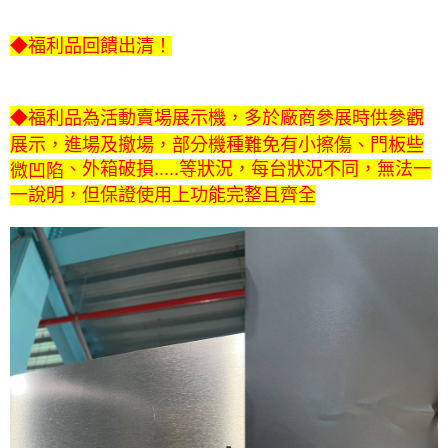
１．透過由恩沛科技股份有限公司提供之「AFTEE先享後付」服務完成之交
易，需依本服務之必要範圍內提供個人資料，並將交易相關給付款項請求債
◆福利品回饋出清！
權轉讓予恩沛科技股份有限公司。
２．關於個人資料處理事宜，請瀏覽以下網址：
https://aftee.tw/terms/#terms3
３．未成年的使用者請事先徵得法定代理人或監護人之同意方可使用
◆福利品為活動賣場展示機，多於廠商參展時供參觀
「AFTEE先享後付」，若未經同意申辦者引起之損失，本公司不負相關責
展示，進場及撤場，部分機種難免有小擦傷、門板些
任。
４．使用「AFTEE先享後付」時，將依據個別帳號之用戶狀況，依本公司即
、
外箱破損.....等狀況，每台狀況不同，無法一
微凹陷
時審查核予不同之上限額度；若仍有額度不足之情形，本公司將視審查結果
一說明，但保證使用上功能完整且齊全
請求用戶進行身份認證。
５．嚴禁一人註冊多個帳號或使用他人資訊註冊。若發現惡意使用之情形，
恩沛科技股份有限公司將有權停止該用戶之使用額度並採取法律行動。