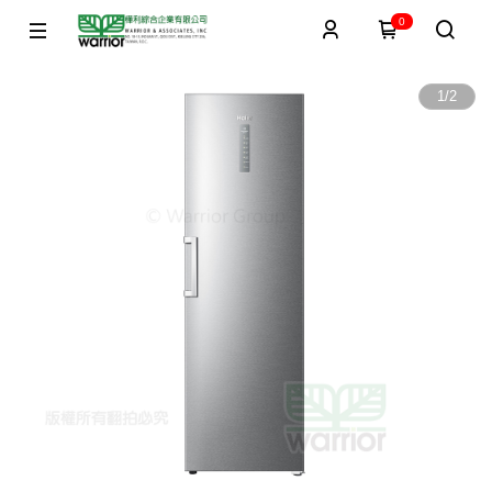
0
1
/
2