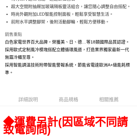
悠遊付
超大空間附抽屜加玻璃隔板靈活組合，讓您隨心調整自由搭配。
AFTEE先享後付
時尚外觀附加LED智能控制面板，輕鬆享受智慧生活。
相關說明
前附水平調整腳架，後附活動腳輪，輕鬆方便移動。
【關於「AFTEE先享後付」】
AFTEE先享後付是「在收到商品之後才付款」的支付方式。 讓您購物簡單
銷售重點
運送方式
便利好安心！
白色家電世界百大品牌，榮獲美、日、德…等18類國際品質認證。
１．簡單：不需註冊會員、不需綁卡、不需儲值。
宅配(請注意配件不含在免運內)
２．便利：只要手機號碼，簡訊認證，即可結帳。
採用歐式定制風冷模塊搭配立體循環風道，打造業界獨家最新一代
免運費
３．安心：先確認商品／服務後，再付款。
無霜冷櫃至尊。
採用智能調溫技術附帶智能警報系統，節能省電達歐洲A+級能耗標
【「AFTEE先享後付」結帳流程】
１．於結帳方式選擇「AFTEE先享後付」後，將跳轉至「AFTEE先享後付」
準。
結帳頁面，進行簡訊認證並確認金額後，即可完成結帳。
２．訂單成立數日內，您將收到繳費通知簡訊。
３．收到繳費通知簡訊後14天內，點擊此簡訊中的連結，可透過四大超商／
ATM／網路銀行／等多元方式進行付款，方視為交易完成。
※ 請注意：結帳手續完成當下不需立刻繳費，但若您需要取消訂單，請聯絡
詳細說明
商品規格
相關推薦
購買商品的店家。未經商家同意取消之訂單仍視為有效，需透過AFTEE先享
後付繳納相關費用。
※ 交易是否成功請以「AFTEE先享後付 」之結帳頁面顯示為準，若有關於
◆
運費另計
(因區域不同請
是否繳費成功／繳費後需取消欲退款等相關疑問，請聯繫「AFTEE先享後付
致電詢問)
客戶支援中心」
https://netprotections.freshdesk.com/support/home
【注意事項】