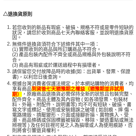
△退換貨原則
若您收到的新品有瑕疵、破損、規格不符或是零件短缺的
狀況，請您於收到商品七天內聯絡客服，並說明退換貨原
因。
無條件退換貨須符合下述條件其中一項：
(1)
實際收到的商品與所訂購商品不符合。
(2)
產品包裝內配件不齊全或商品規格與外包裝說明不符
合。
(3)
商品有瑕疵或於運送過程中有損壞者。
請保留您交付故障品時的收據(如：出貨單、發票、保證
書)，以利您日後查詢。
根據台灣消費者保護法規定，於本網站購物的消費者，均
享有商品
到貨後七天猶豫期之權益（猶豫期並非試用
，原廠商品退換貨必需保持全新的狀態且包裝完整、
期）
配件齊全。商品主體及其內容物 ( 如各項發票、包裝材
料、外箱、附配件、說明書等) 均不可有短缺、破損、書
寫文字或標記、使用或安裝錯誤之破壞 ( 如刮痕、摔 傷、
電路燒毀、擠壓變形、介面或接腳折損、異物進入、受
潮、商品條碼或保固標籤被損毀、移除、變造重貼或無法
辨視等 ) 及任何目視可見之人為損壞或人為使用痕跡，否
則將會引響退貨權利。