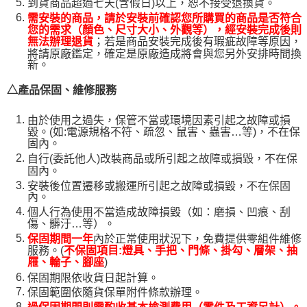
到貨商品超過七天(含假日)以上，恕不接受退換貨。
需安裝的商品，請於安裝前確認您所購買的商品是否符合
您的需求（顏色、尺寸大小、外觀等），經安裝完成後則
；若是商品安裝完成後有瑕疵故障等原因，
無法辦理退貨
將請原廠鑑定，確定是原廠造成將會與您另外安排時間換
新。
△產品保固、維修服務
由於使用之過失，保管不當或環境因素引起之故障或損
毀。(如:電源規格不符、疏忽、鼠害、蟲害…等)，不在保
固內。
自行(委託他人)改裝商品或所引起之故障或損毀，不在保
固內。
安裝後位置遷移或搬運所引起之故障或損毀，不在保固
內。
個人行為使用不當造成故障損毀（如：磨損、凹痕、刮
傷、髒汙…等）。
保固期間一年
內於正常使用狀況下，免費提供零組件維修
服務。(
不保固項目:燈具、手把、門條、掛勾、層架、抽
)
屜、輪子、腳座
保固期限依收貨日起計算。
保固範圍依隨貨保單附件條款辦理。