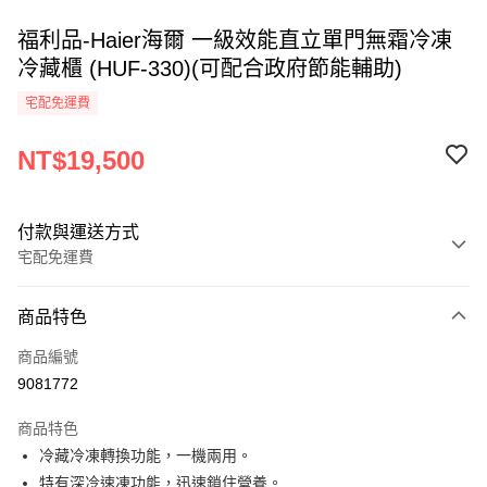
福利品-Haier海爾 一級效能直立單門無霜冷凍
冷藏櫃 (HUF-330)(可配合政府節能輔助)
宅配免運費
NT$19,500
付款與運送方式
宅配免運費
付款方式
商品特色
信用卡一次付款
商品編號
LINE Pay
9081772
Apple Pay
商品特色
街口支付
冷藏冷凍轉換功能，一機兩用。
特有深冷速凍功能，迅速鎖住營養。