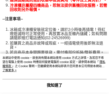
過保固期間則需酌收基本檢測費用（零件及工資另計）。
冷凍櫃非屬廢四機商品，恕無法提供舊機回收服務，若需
回收則另外報價。
--
注意事項--
冰箱或冷凍櫃安裝就定位後，請於2小時後再插電！待紅
燈熄滅時可正常使用，再放置冰品至櫃內儲藏；如有問題
請隨即撥打電話通知(02-24526999)
若購買之商品非故障或瑕疵，一經插電使用後即無法退
貨。
若非商品本身問題要退貨，需付擔部份拆裝/整新費用。
購買時請確認商品大小與裝機尺寸，到府安裝後如因與放
本網站中使用 cookie，欲查詢有關本網站使用 cookie 方式之詳情，及若您不希
置地方規格不符導致無法安運安裝，必須支付師傅500元
望在電腦上使用 cookie 時應如何變更電腦的 cookie 設定，請參閱本網站「
隱私
空趟費。
權條款
」之 Cookie 聲明。您繼續使用本網站即表示您同意本公司得按本網站使
用條款之 Cookie 聲明使用 cookie。
了解更多 >
如須改門方向、更換溫控等其他服務請事先來電詢問額外
費用。
本產品文案為原廠所提供，商品網頁圖片因拍攝與螢幕解
我知道了
析等原因，圖片的顏色顯示可能會有些許差異，若有變動
敬請參照商品，依實際出貨為主。
由於網路訂單需要進出貨的手續，如需參加廠商提供的贈
品兌換活動，建議敬請提早於活動截止日前三至五個工作
天訂購，以保障您的權益。
本網站保留兩日內具適當理由拒絕訂單之權利，但購物之