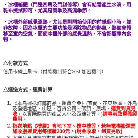
．冰櫃箱體（門邊四周及門封條等）會有結霜產生水滴，用
乾布擦拭即可，尤其是雨季及高濕季節。
．冰櫃外部感覺溫熱，尤其是剛開始使用的前幾個小時，並
非故障。因為冰櫃的主要功能是消除物品的熱氣，熱氣會轉
移至室內空氣，而使冰櫃外部的感覺溫熱，不會影響庫內食
物。
△付款方式
信用卡線上刷卡（付款機制符合SSL加密機制）
△運送方式、運費計算
《本島運送訂購商品，運費全免》(宜蘭、花東地區、外島
及偏遠地區、山區、百貨公司、碼頭、展場，
運費到貨另
，以實際購買的產品大小及距離計算。)
收
請事前致電確認
。
費用
指送地點《樓層》含地下室、樓中樓等，若無電梯搬運需
加收搬運費用每樓層200元。(現金收取，到貨另收)